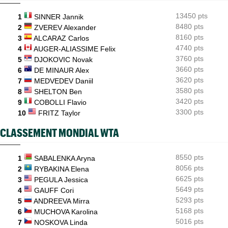
sponsors"
13450 pts
1
SINNER Jannik
8480 pts
WTA - Toronto
2
ZVEREV Alexander
06/08
Aryna Sabalenka propose... des conférences de presse façon F1
8160 pts
3
ALCARAZ Carlos
4740 pts
4
AUGER-ALIASSIME Felix
3760 pts
5
DJOKOVIC Novak
3660 pts
6
DE MINAUR Alex
3620 pts
7
MEDVEDEV Daniil
3580 pts
8
SHELTON Ben
3420 pts
9
COBOLLI Flavio
3300 pts
10
FRITZ Taylor
CLASSEMENT MONDIAL WTA
8550 pts
1
SABALENKA Aryna
8056 pts
2
RYBAKINA Elena
6625 pts
3
PEGULA Jessica
5649 pts
4
GAUFF Cori
5293 pts
5
ANDREEVA Mirra
5168 pts
6
MUCHOVA Karolina
5016 pts
7
NOSKOVA Linda