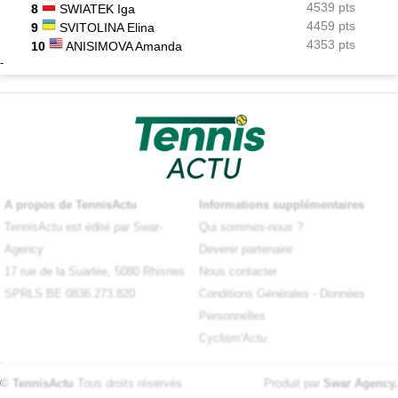
4539 pts
8
SWIATEK Iga
4459 pts
9
SVITOLINA Elina
4353 pts
10
ANISIMOVA Amanda
-
A propos de TennisActu
Informations supplémentaires
TennisActu est édité par Swar-
Qui sommes-nous ?
Agency
Devenir partenaire
17 rue de la Suarlée, 5080 Rhisnes
Nous contacter
SPRLS BE 0836.273.820
Conditions Générales
-
Données
Personnelles
Cyclism'Actu
© TennisActu
Tous droits réservés
Produit par
Swar Agency
.