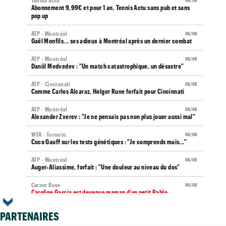
Tennis Actu
06/08
Abonnement 9,99€ et pour 1 an, Tennis Actu sans pub et sans
pop up
ATP - Montréal
06/08
Gaël Monfils... ses adieux à Montréal après un dernier combat
ATP - Montréal
06/08
Daniil Medvedev : "Un match catastrophique, un désastre"
ATP - Cincinnati
06/08
Comme Carlos Alcaraz, Holger Rune forfait pour Cincinnati
ATP - Montréal
06/08
Alexander Zverev : "Je ne pensais pas non plus jouer aussi mal"
WTA - Toronto
06/08
Coco Gauff sur les tests génétiques : "Je comprends mais..."
ATP - Montréal
06/08
Auger-Aliassime, forfait : "Une douleur au niveau du dos"
Carnet Rose
06/08
Caroline Garcia est devenue maman d’un petit Pablo...
US Open
06/08
PARTENAIRES
Elsa Jacquemot va éviter les périlleuses qualifications