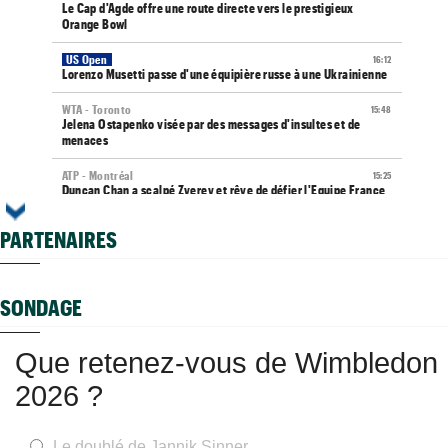
Le Cap d'Agde offre une route directe vers le prestigieux
Orange Bowl
US Open
16:12
Lorenzo Musetti passe d'une équipière russe à une Ukrainienne
WTA - Toronto
15:48
Jelena Ostapenko visée par des messages d'insultes et de
menaces
ATP - Montréal
15:25
Duncan Chan a scalpé Zverev et rêve de défier l'Equipe France
WTA - Blessure
14:51
PARTENAIRES
Paula Badosa a donné des nouvelles après son passage à
l’hôpital
ATP - Montréal
14:49
SONDAGE
Arthur Fils savoure : "J’aime revenir sur les grands tournois"
WTA - Toronto
14:25
Que retenez-vous de Wimbledon
Aryna Sabalenka taquine ses rivales : "Pourquoi me battre si..."
2026 ?
ATP - Montréal
13:58
Fonseca et Jodar imitent Shapovalov et Tsitsipas, huit ans
après
Le doublé de Jannik Sinner