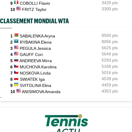
3420 pts
9
COBOLLI Flavio
3300 pts
10
FRITZ Taylor
CLASSEMENT MONDIAL WTA
8550 pts
1
SABALENKA Aryna
8056 pts
2
RYBAKINA Elena
6625 pts
3
PEGULA Jessica
5649 pts
4
GAUFF Cori
5293 pts
5
ANDREEVA Mirra
5168 pts
6
MUCHOVA Karolina
5016 pts
7
NOSKOVA Linda
4539 pts
8
SWIATEK Iga
4459 pts
9
SVITOLINA Elina
4353 pts
10
ANISIMOVA Amanda
-