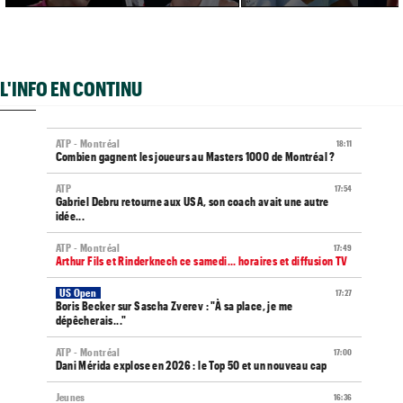
L'INFO EN CONTINU
ATP - Montréal
18:11
Combien gagnent les joueurs au Masters 1000 de Montréal ?
ATP
17:54
Gabriel Debru retourne aux USA, son coach avait une autre
idée...
ATP - Montréal
17:49
Arthur Fils et Rinderknech ce samedi... horaires et diffusion TV
US Open
17:27
Boris Becker sur Sascha Zverev : "À sa place, je me
dépêcherais..."
ATP - Montréal
17:00
Dani Mérida explose en 2026 : le Top 50 et un nouveau cap
Jeunes
16:36