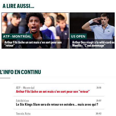
A LIRE AUSSI...
ATP - MONTRÉAL
US OPEN
Arthur Fils lâche un set mais s'en sort pour son
Arthur Gea réagit à la wild-card oc
"retour"
Monfils : "C'est dommage"
L'INFO EN CONTINU
ATP - Montréal
21:19
Arthur Fils lâche un set mais s'en sort pour son "retour"
Exhibition
21:07
Le Six Kings Slam sera de retour en octobre... mais avec qui ?
Tennis Actu
20:42