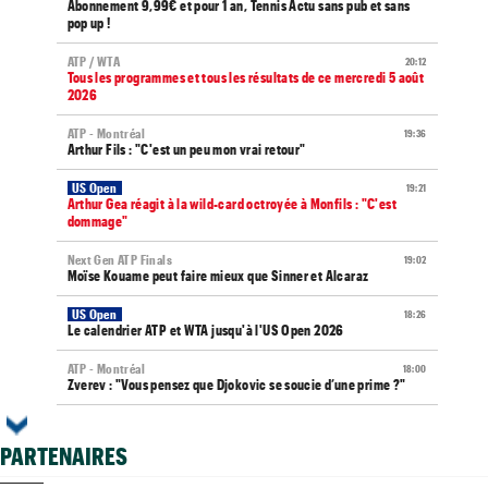
Abonnement 9,99€ et pour 1 an, Tennis Actu sans pub et sans
pop up !
ATP / WTA
20:12
Tous les programmes et tous les résultats de ce mercredi 5 août
2026
ATP - Montréal
19:36
Arthur Fils : "C'est un peu mon vrai retour"
US Open
19:21
Arthur Gea réagit à la wild-card octroyée à Monfils : "C'est
dommage"
Next Gen ATP Finals
19:02
Moïse Kouame peut faire mieux que Sinner et Alcaraz
US Open
18:26
Le calendrier ATP et WTA jusqu'à l'US Open 2026
ATP - Montréal
18:00
Zverev : "Vous pensez que Djokovic se soucie d’une prime ?"
WTA - Toronto
17:35
Elena Rybakina peut détrôner Aryna Sabalenka à Toronto
PARTENAIRES
US Open
17:17