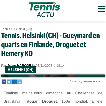
≡
Tennis
>
Helsinki (CH)
Tennis. Helsinki (CH) - Gueymard en
quarts en Finlande, Droguet et
Hemery KO
Par
Jules HARODE
le 05/11/2025 à 18:14
HELSINKI (CH)
Photo: @tampereopen
Finaliste malheureux dimanche au Challenger de
Bratislava,
Titouan Droguet
, 150e mondial, a été