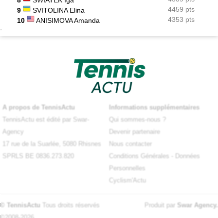
8
SWIATEK Iga
4459 pts
9
SVITOLINA Elina
4353 pts
10
ANISIMOVA Amanda
-
A propos de TennisActu
Informations supplémentaires
TennisActu est édité par Swar-
Qui sommes-nous ?
Agency
Devenir partenaire
17 rue de la Suarlée, 5080 Rhisnes
Nous contacter
SPRLS BE 0836.273.820
Conditions Générales
-
Données
Personnelles
Cyclism'Actu
© TennisActu
Tous droits réservés
Produit par
Swar Agency
.
©2008-2026