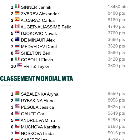
13450 pts
1
SINNER Jannik
US Open
14:11
Emma Raducanu doit digérer un nouveau forfait, encore un
8480 pts
2
ZVEREV Alexander
coup dur
8160 pts
3
ALCARAZ Carlos
4740 pts
4
AUGER-ALIASSIME Felix
3760 pts
5
DJOKOVIC Novak
3660 pts
6
DE MINAUR Alex
3620 pts
7
MEDVEDEV Daniil
3580 pts
8
SHELTON Ben
3420 pts
9
COBOLLI Flavio
3300 pts
10
FRITZ Taylor
CLASSEMENT MONDIAL WTA
8550 pts
1
SABALENKA Aryna
8056 pts
2
RYBAKINA Elena
6625 pts
3
PEGULA Jessica
5649 pts
4
GAUFF Cori
5293 pts
5
ANDREEVA Mirra
5168 pts
6
MUCHOVA Karolina
5016 pts
7
NOSKOVA Linda
4539 pts