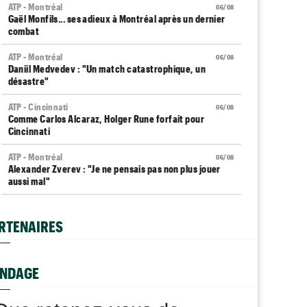
ATP - Montréal
06/08
Gaël Monfils... ses adieux à Montréal après un dernier
combat
ATP - Montréal
06/08
Daniil Medvedev : "Un match catastrophique, un
désastre"
ATP - Cincinnati
06/08
Comme Carlos Alcaraz, Holger Rune forfait pour
Cincinnati
ATP - Montréal
06/08
Alexander Zverev : "Je ne pensais pas non plus jouer
aussi mal"
WTA - Toronto
06/08
Coco Gauff sur les tests génétiques : "Je comprends
RTENAIRES
mais..."
ATP - Montréal
06/08
Auger-Aliassime, forfait : "Une douleur au niveau du
NDAGE
dos"
Carnet Rose
06/08