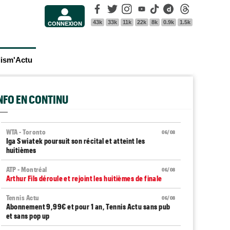
Facebook
Twitter
Instagram
Youtube
Tik Tok
Dailymotion
Threads
43k
33k
11k
22k
8k
0.9k
1.5k
CONNEXION
lism'Actu
INFO EN CONTINU
WTA - Toronto
06/08
Iga Swiatek poursuit son récital et atteint les
huitièmes
ATP - Montréal
06/08
Arthur Fils déroule et rejoint les huitièmes de finale
Tennis Actu
06/08
Abonnement 9,99€ et pour 1 an, Tennis Actu sans pub
et sans pop up