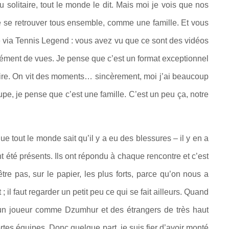
eu solitaire, tout le monde le dit. Mais moi je vois que nos
de se retrouver tous ensemble, comme une famille. Et vous
ée via Tennis Legend : vous avez vu que ce sont des vidéos
mément de vues. Je pense que c’est un format exceptionnel
inaire. On vit des moments… sincèrement, moi j’ai beaucoup
pe, je pense que c’est une famille. C’est un peu ça, notre
e tout le monde sait qu’il y a eu des blessures – il y en a
t été présents. Ils ont répondu à chaque rencontre et c’est
être pas, sur le papier, les plus forts, parce qu’on nous a
il faut regarder un petit peu ce qui se fait ailleurs. Quand
 un joueur comme Dzumhur et des étrangers de très haut
ortes équipes. Donc quelque part, je suis fier d’avoir monté