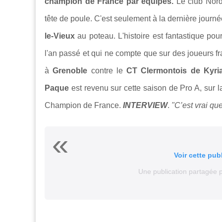
champion de France par équipes.
Le
club Nordi
tête de poule. C'est seulement à la dernière journ
le-Vieux
au poteau. L'histoire est fantastique pou
l'an passé et qui ne compte que sur des joueurs fr
à
Grenoble
contre le
CT Clermontois de Kyri
Paque
est revenu sur cette saison de Pro A, sur l
Champion de France.
INTERVIEW
.
"C’est vrai que
Voir cette pub
Une publication partagée