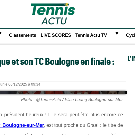
►
►
Classements
LIVE SCORES
Tennis Actu TV
Cyc
L'
ue et son TC Boulogne en finale :
our le 06/12/2025 à 09:34.
Photo : @TennisActu / Elise Luang Boulogne-sur-Mer
n président heureux ! Il le sera peut-être plus encore ce
 Boulogne-sur-Mer
, est tout proche du Graal : le titre de