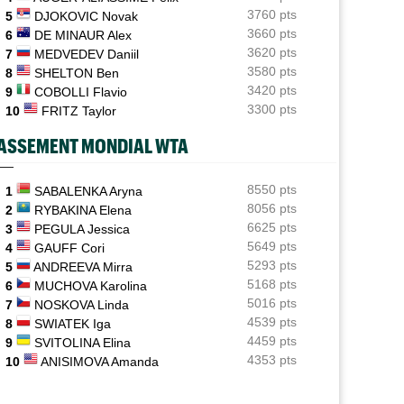
3760 pts
5
DJOKOVIC Novak
ATP / WTA
06/08
3660 pts
6
DE MINAUR Alex
Tous les programmes et les résultats de ce jeudi 6 août
3620 pts
7
MEDVEDEV Daniil
2026
3580 pts
8
SHELTON Ben
INTERVIEW
3420 pts
06/08
9
COBOLLI Flavio
Luca Van Assche : "Je peux être performant tout au
3300 pts
10
FRITZ Taylor
long de l’année"
ASSEMENT MONDIAL WTA
INTERVIEW
06/08
Quentin Halys : "Je n’ai pas eu de coup de téléphone de
sponsors"
8550 pts
1
SABALENKA Aryna
8056 pts
2
RYBAKINA Elena
WTA - Toronto
06/08
6625 pts
3
PEGULA Jessica
Aryna Sabalenka propose... des conférences de presse
5649 pts
4
GAUFF Cori
façon F1
5293 pts
5
ANDREEVA Mirra
5168 pts
6
MUCHOVA Karolina
5016 pts
7
NOSKOVA Linda
4539 pts
8
SWIATEK Iga
4459 pts
9
SVITOLINA Elina
4353 pts
10
ANISIMOVA Amanda