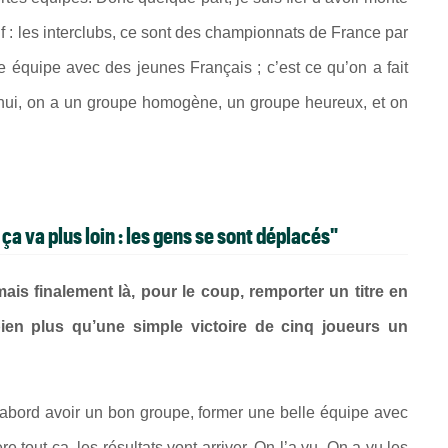
tif : les interclubs, ce sont des championnats de France par
e équipe avec des jeunes Français ; c’est ce qu’on a fait
’hui, on a un groupe homogène, un groupe heureux, et on
 ça va plus loin : les gens se sont déplacés"
ais finalement là, pour le coup, remporter un titre en
bien plus qu’une simple victoire de cinq joueurs un
 d’abord avoir un bon groupe, former une belle équipe avec
e tout ça, les résultats vont arriver. On l’a vu. On a vu les