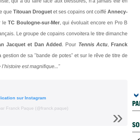
ste, qui a dû faire face aux blessures, n'a jamais été en
ée que
Titouan Droguet
et ses copains ont coiffé
Annecy-
r le
TC Boulogne-sur-Mer
, qui évoluait encore en Pro B
ançais. Le groupe de copains convoitera le titre dimanche
an Jacquet et Dan Added
. Pour
Tennis Actu
,
Franck
a gestion de sa "bande de potes" et sur le rêve de titre de
 l’histoire est magnifique..."
lication sur Instagram
PA
 par Franck Paque (@franck.paque)
SO