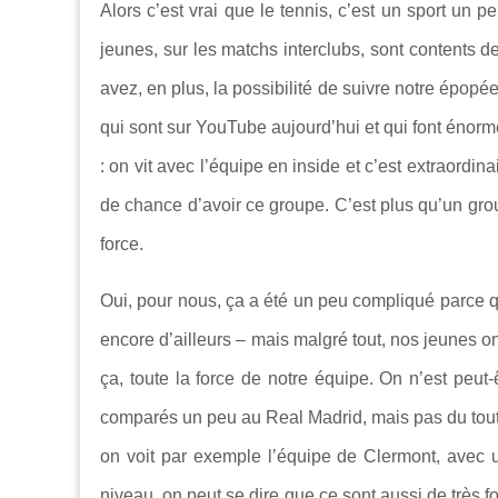
Alors c’est vrai que le tennis, c’est un sport un p
jeunes, sur les matchs interclubs, sont contents 
avez, en plus, la possibilité de suivre notre épop
qui sont sur YouTube aujourd’hui et qui font énor
: on vit avec l’équipe en inside et c’est extraord
de chance d’avoir ce groupe. C’est plus qu’un grou
force.
Oui, pour nous, ça a été un peu compliqué parce qu
encore d’ailleurs – mais malgré tout, nos jeunes on
ça, toute la force de notre équipe. On n’est peut-
comparés un peu au Real Madrid, mais pas du tout ; 
on voit par exemple l’équipe de Clermont, avec
niveau, on peut se dire que ce sont aussi de très f