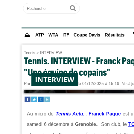
Recherche
Ok
⛰
ATP
WTA
ITF
Coupe Davis
Résultats
Tennis
>
INTERVIEW
Tennis. INTERVIEW - Franck Paq
"Une équipe de copains"
INTERVIEW
Par
Alexandre HERCHEUX
le 01/12/2025 à 15:19.
Mis à j
Au micro de
Tennis Actu.
..
Franck Paque
est u
samedi 6 décembre à
Grenoble
... Son club, le
TC