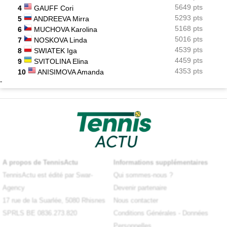
5649 pts
4
GAUFF Cori
5293 pts
5
ANDREEVA Mirra
5168 pts
6
MUCHOVA Karolina
5016 pts
7
NOSKOVA Linda
4539 pts
8
SWIATEK Iga
4459 pts
9
SVITOLINA Elina
4353 pts
10
ANISIMOVA Amanda
-
A propos de TennisActu
Informations supplémentaires
TennisActu est édité par Swar-
Qui sommes-nous ?
Agency
Devenir partenaire
17 rue de la Suarlée, 5080 Rhisnes
Nous contacter
SPRLS BE 0836.273.820
Conditions Générales
-
Données
Personnelles