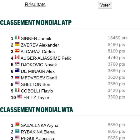
Bourreau de Humbert, Daniel Merida aime croquer du
Résultats
Français...
US Open
11:59
CLASSEMENT MONDIAL ATP
Pas de wild-card pour Arthur Gea, Gaël Monfils choisi: "C'est
dommage"
13450 pts
1
SINNER Jannik
Média
11:51
Toutes vos vidéos à retrouver sur Tennis Actu TV...
8480 pts
2
ZVEREV Alexander
8160 pts
3
ALCARAZ Carlos
US Open
11:44
4740 pts
4
AUGER-ALIASSIME Felix
Le calendrier ATP et WTA jusqu'à l'US Open 2026
3760 pts
5
DJOKOVIC Novak
3660 pts
6
DE MINAUR Alex
3620 pts
7
MEDVEDEV Daniil
3580 pts
8
SHELTON Ben
3420 pts
9
COBOLLI Flavio
3300 pts
10
FRITZ Taylor
CLASSEMENT MONDIAL WTA
8550 pts
1
SABALENKA Aryna
8056 pts
2
RYBAKINA Elena
6625 pts
3
PEGULA Jessica