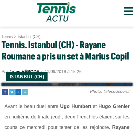
≡
Tennis
>
Istanbul (CH)
Tennis. Istanbul (CH) - Rayane
Roumane a pris un set à Marius Copil
Par
Jules HÉRODE
le 11/09/2019 à 15:26
ISTANBUL (CH)
Photo: @lecoqsportif
Avant le beau duel entre
Ugo Humbert
et
Hugo Grenier
en huitième de finale jeudi, deux Frenchies étaient sur les
courts ce mercredi pour tenter de les rejoindre.
Rayane