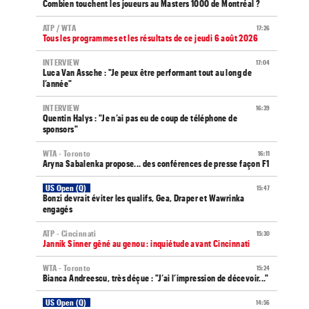
Combien touchent les joueurs au Masters 1000 de Montréal ?
ATP / WTA
17:26
Tous les programmes et les résultats de ce jeudi 6 août 2026
INTERVIEW
17:04
Luca Van Assche : "Je peux être performant tout au long de
l’année"
INTERVIEW
16:39
Quentin Halys : "Je n’ai pas eu de coup de téléphone de
sponsors"
WTA - Toronto
16:11
Aryna Sabalenka propose... des conférences de presse façon F1
US Open (Q)
15:47
Bonzi devrait éviter les qualifs, Gea, Draper et Wawrinka
engagés
ATP - Cincinnati
15:30
Jannik Sinner gêné au genou : inquiétude avant Cincinnati
WTA - Toronto
15:24
Bianca Andreescu, très déçue : "J’ai l’impression de décevoir..."
US Open (Q)
14:56