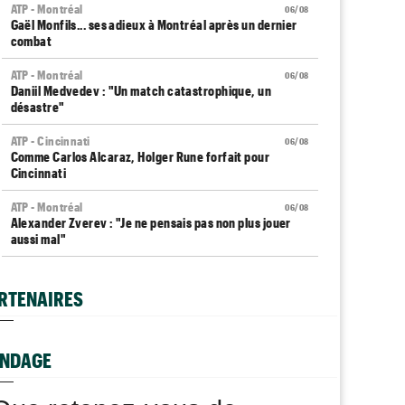
ATP - Montréal
06/08
Gaël Monfils... ses adieux à Montréal après un dernier
combat
ATP - Montréal
06/08
Daniil Medvedev : "Un match catastrophique, un
désastre"
ATP - Cincinnati
06/08
Comme Carlos Alcaraz, Holger Rune forfait pour
Cincinnati
ATP - Montréal
06/08
Alexander Zverev : "Je ne pensais pas non plus jouer
aussi mal"
WTA - Toronto
06/08
Coco Gauff sur les tests génétiques : "Je comprends
RTENAIRES
mais..."
ATP - Montréal
06/08
Auger-Aliassime, forfait : "Une douleur au niveau du
NDAGE
dos"
Carnet Rose
06/08