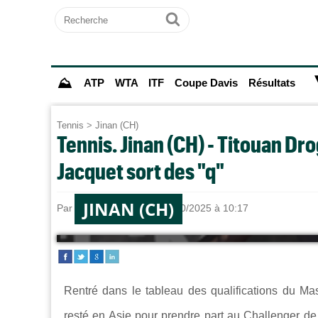
Recherche
Ok
⛰
ATP
WTA
ITF
Coupe Davis
Résultats
Tennis
>
Jinan (CH)
Tennis. Jinan (CH) - Titouan Dr
Jacquet sort des "q"
JINAN (CH)
Par
Jules HARODE
le 07/10/2025 à 10:17
Rentré dans le tableau des qualifications du M
resté en Asie pour prendre part au Challenger de