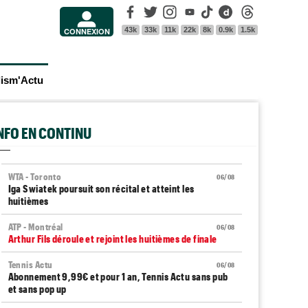
Facebook
Twitter
Instagram
Youtube
Tik Tok
Dailymotion
Threads
43k
33k
11k
22k
8k
0.9k
1.5k
CONNEXION
lism'Actu
INFO EN CONTINU
WTA - Toronto
06/08
Iga Swiatek poursuit son récital et atteint les
huitièmes
ATP - Montréal
06/08
Arthur Fils déroule et rejoint les huitièmes de finale
Tennis Actu
06/08
Abonnement 9,99€ et pour 1 an, Tennis Actu sans pub
et sans pop up