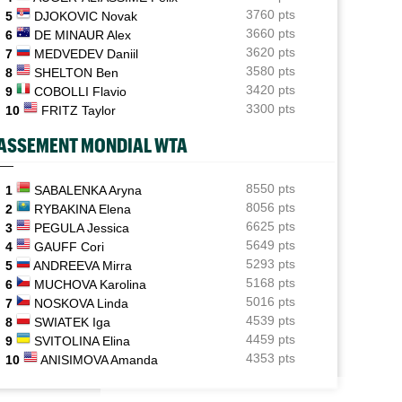
3760 pts
5
DJOKOVIC Novak
ATP / WTA
06/08
3660 pts
6
DE MINAUR Alex
Tous les programmes et les résultats de ce jeudi 6 août
3620 pts
7
MEDVEDEV Daniil
2026
3580 pts
8
SHELTON Ben
INTERVIEW
3420 pts
06/08
9
COBOLLI Flavio
Luca Van Assche : "Je peux être performant tout au
3300 pts
10
FRITZ Taylor
long de l’année"
ASSEMENT MONDIAL WTA
INTERVIEW
06/08
Quentin Halys : "Je n’ai pas eu de coup de téléphone de
sponsors"
8550 pts
1
SABALENKA Aryna
8056 pts
2
RYBAKINA Elena
WTA - Toronto
06/08
6625 pts
3
PEGULA Jessica
Aryna Sabalenka propose... des conférences de presse
5649 pts
4
GAUFF Cori
façon F1
5293 pts
5
ANDREEVA Mirra
5168 pts
6
MUCHOVA Karolina
5016 pts
7
NOSKOVA Linda
4539 pts
8
SWIATEK Iga
4459 pts
9
SVITOLINA Elina
4353 pts
10
ANISIMOVA Amanda