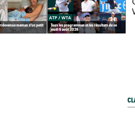
ATP / WTA
US
st devenue maman d’un petit
Tous les programmes et les résultats de ce
Gaë
jeudi 6 août 2026
Gea
CL