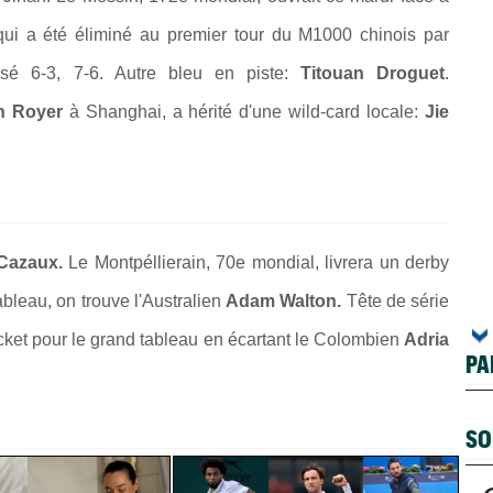
 qui a été éliminé au premier tour du M1000 chinois par
osé 6-3, 7-6. Autre bleu en piste:
Titouan Droguet
.
in Royer
à Shanghai, a hérité d'une wild-card locale:
Jie
Cazaux.
Le Montpéllierain, 70e mondial, livrera un derby
ableau, on trouve l'Australien
Adam Walton.
Tête de série
cket pour le grand tableau en écartant le Colombien
Adria
PA
SO