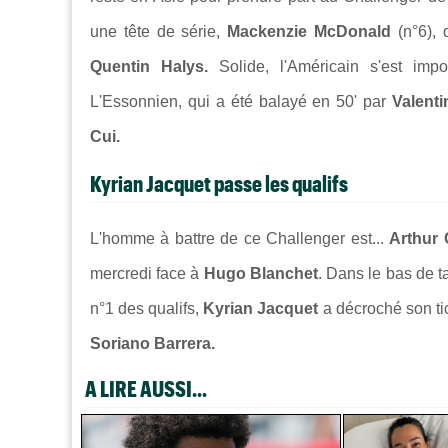
une tête de série,
Mackenzie McDonald
(n°6),
Quentin Halys.
Solide, l'Américain s'est imp
L'Essonnien, qui a été balayé en 50' par
Valent
Cui.
Kyrian Jacquet passe les qualifs
L'homme à battre de ce Challenger est...
Arthur 
mercredi face à
Hugo Blanchet
. Dans le bas de t
n°1 des qualifs,
Kyrian Jacquet
a décroché son ti
Soriano Barrera.
A LIRE AUSSI...