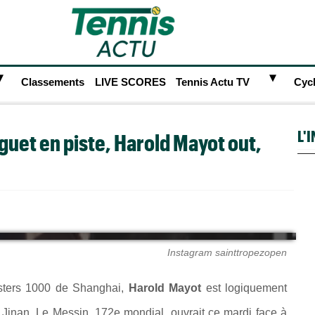
►
►
Classements
LIVE SCORES
Tennis Actu TV
Cyc
L'
oguet en piste, Harold Mayot out,
Instagram sainttropezopen
asters 1000 de Shanghai,
Harold Mayot
est logiquement
 Jinan. Le Messin, 172e mondial, ouvrait ce mardi face à