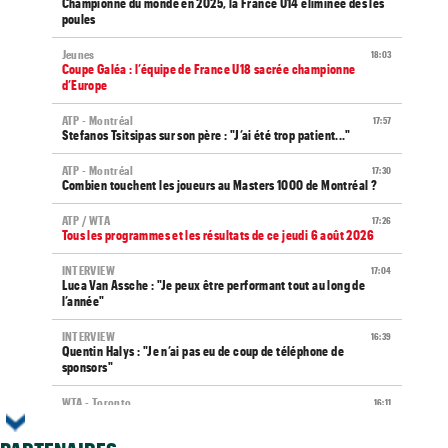
Championne du monde en 2025, la France U14 éliminée dès les
poules
Jeunes
18:03
Coupe Galéa : l’équipe de France U18 sacrée championne
d’Europe
ATP - Montréal
17:57
Stefanos Tsitsipas sur son père : "J’ai été trop patient..."
ATP - Montréal
17:30
Combien touchent les joueurs au Masters 1000 de Montréal ?
ATP / WTA
17:26
Tous les programmes et les résultats de ce jeudi 6 août 2026
INTERVIEW
17:04
Luca Van Assche : "Je peux être performant tout au long de
l’année"
INTERVIEW
16:39
Quentin Halys : "Je n’ai pas eu de coup de téléphone de
sponsors"
WTA - Toronto
16:11
Aryna Sabalenka propose... des conférences de presse façon F1