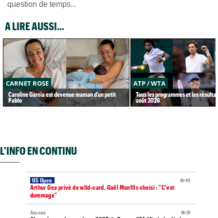
question de temps...
A LIRE AUSSI...
CARNET ROSE
ATP / WTA
Caroline Garcia est devenue maman d’un petit
Tous les programmes et les résultat
Pablo
août 2026
L'INFO EN CONTINU
US Open
18:40
Arthur Gea privé de wild-card, Gaël Monfils choisi : "C'est
dommage"
Jeunes
18:25