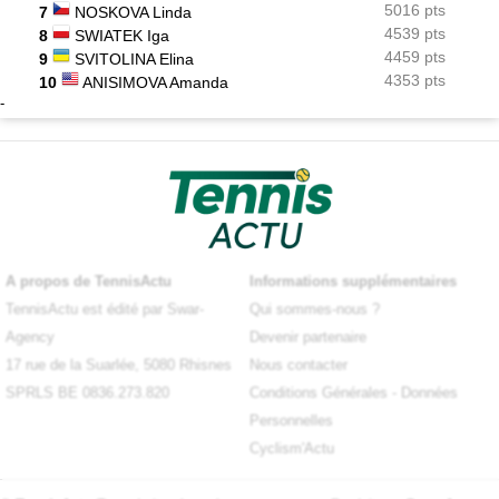
5016 pts
7
NOSKOVA Linda
4539 pts
8
SWIATEK Iga
4459 pts
9
SVITOLINA Elina
4353 pts
10
ANISIMOVA Amanda
-
A propos de TennisActu
Informations supplémentaires
TennisActu est édité par Swar-
Qui sommes-nous ?
Agency
Devenir partenaire
17 rue de la Suarlée, 5080 Rhisnes
Nous contacter
SPRLS BE 0836.273.820
Conditions Générales
-
Données
Personnelles
Cyclism'Actu