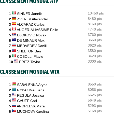
CLASSEMENT MONDIAL ATP
Les Bleus U16 ont décroché leur deuxième médaille
européenne en 2026
13450 pts
1
SINNER Jannik
ATP - Montréal
13:22
Terence Atmane a scalpé Tiafoe, Draper puis Khachanov en 9
8480 pts
2
ZVEREV Alexander
jours
8160 pts
3
ALCARAZ Carlos
4740 pts
4
AUGER-ALIASSIME Felix
WTA - Toronto
13:01
Sabalenka, Swiatek et Pegula ce jeudi : horaires et diffusion TV
3760 pts
5
DJOKOVIC Novak
3660 pts
6
DE MINAUR Alex
3620 pts
7
MEDVEDEV Daniil
3580 pts
8
SHELTON Ben
3420 pts
9
COBOLLI Flavio
3300 pts
10
FRITZ Taylor
CLASSEMENT MONDIAL WTA
8550 pts
1
SABALENKA Aryna
8056 pts
2
RYBAKINA Elena
6625 pts
3
PEGULA Jessica
5649 pts
4
GAUFF Cori
5293 pts
5
ANDREEVA Mirra
5168 pts
6
MUCHOVA Karolina