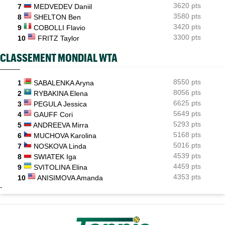
3620 pts
7
MEDVEDEV Daniil
3580 pts
8
SHELTON Ben
3420 pts
9
COBOLLI Flavio
3300 pts
10
FRITZ Taylor
CLASSEMENT MONDIAL WTA
8550 pts
1
SABALENKA Aryna
8056 pts
2
RYBAKINA Elena
6625 pts
3
PEGULA Jessica
5649 pts
4
GAUFF Cori
5293 pts
5
ANDREEVA Mirra
5168 pts
6
MUCHOVA Karolina
5016 pts
7
NOSKOVA Linda
4539 pts
8
SWIATEK Iga
4459 pts
9
SVITOLINA Elina
4353 pts
10
ANISIMOVA Amanda
-