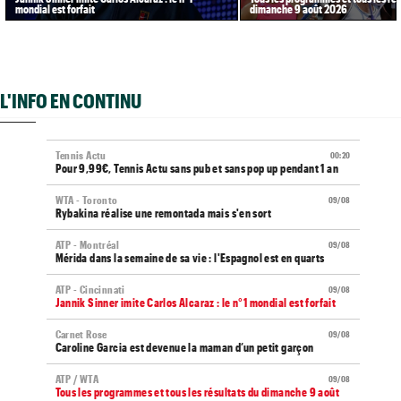
mondial est forfait
dimanche 9 août 2026
L'INFO EN CONTINU
Tennis Actu
00:20
Pour 9,99€, Tennis Actu sans pub et sans pop up pendant 1 an
WTA - Toronto
09/08
Rybakina réalise une remontada mais s'en sort
ATP - Montréal
09/08
Mérida dans la semaine de sa vie : l'Espagnol est en quarts
ATP - Cincinnati
09/08
Jannik Sinner imite Carlos Alcaraz : le n°1 mondial est forfait
Carnet Rose
09/08
Caroline Garcia est devenue la maman d’un petit garçon
ATP / WTA
09/08
Tous les programmes et tous les résultats du dimanche 9 août