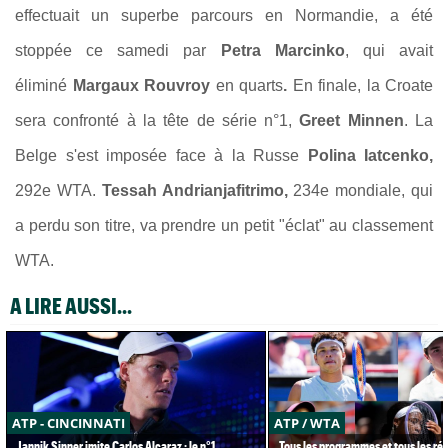
effectuait un superbe parcours en Normandie, a été
stoppée ce samedi par
Petra Marcinko
, qui avait
éliminé
Margaux Rouvroy
en quarts
.
En finale, la Croate
sera confronté à la tête de série n°1,
Greet Minnen
. La
Belge s'est imposée face à la Russe
Polina Iatcenko
,
292e WTA.
Tessah Andrianjafitrimo,
234e mondiale, qui
a perdu son titre, va prendre un petit "éclat" au classement
WTA.
A LIRE AUSSI...
ATP - CINCINNATI
ATP / WTA
Jannik Sinner imite Carlos Alcaraz : le n°1
Tous les programmes et tous les rés