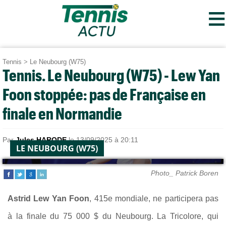
≡
Tennis
>
Le Neubourg (W75)
Tennis. Le Neubourg (W75) - Lew Yan
Foon stoppée: pas de Française en
finale en Normandie
Par
Jules HARODE
le 13/09/2025 à 20:11
LE NEUBOURG (W75)
Photo_ Patrick Boren
Astrid Lew Yan Foon
, 415e mondiale, ne participera pas
à la finale du 75 000 $ du Neubourg. La Tricolore, qui