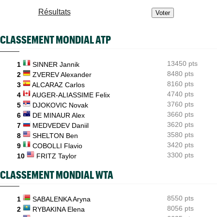
après
Résultats
WTA - Toronto
13:38
Sept victoires de rang et... un dinosaure : l'Eala-mania continue
CLASSEMENT MONDIAL ATP
WTA - Toronto
12:43
Ex numéro 1 junior, Korneeva renaît après quinze mois galères...
13450 pts
1
SINNER Jannik
8480 pts
ATP - Toronto
2
ZVEREV Alexander
12:18
Ben Shelton efface enfin une anomalie étonnante en Masters
8160 pts
3
ALCARAZ Carlos
1000
4740 pts
4
AUGER-ALIASSIME Felix
3760 pts
5
DJOKOVIC Novak
3660 pts
6
DE MINAUR Alex
3620 pts
7
MEDVEDEV Daniil
3580 pts
8
SHELTON Ben
3420 pts
9
COBOLLI Flavio
3300 pts
10
FRITZ Taylor
CLASSEMENT MONDIAL WTA
8550 pts
1
SABALENKA Aryna
8056 pts
2
RYBAKINA Elena