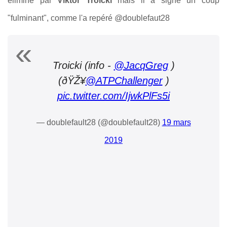
éliminé par
Viktor Troicki
mais il a signé un coup
"fulminant", comme l'a repéré @doublefaut28
Troicki (info -
@JacqGreg
)
(ðŸŽ¥
@ATPChallenger
)
pic.twitter.com/IjwkPlFs5i
— doublefault28 (@doublefault28)
19 mars
2019