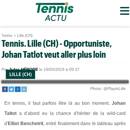
≡
Tennis
>
Lille (CH)
Tennis. Lille (CH) - Opportuniste,
Johan Tatlot veut aller plus loin
Par
Jules HÉRODE
le 19/03/2019 à 09:37
LILLE (CH)
Photo: @PlayinLille
En tennis, il faut parfois être là au bon moment.
Johan
Taltot
a d'abord eu la chance d'hériter de la wild-card
d'
Elliot Benchetrit
, entré finalement dans le tableau après