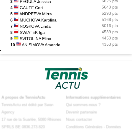
6625 pts
3
PEGULA Jessica
5649 pts
4
GAUFF Cori
5293 pts
5
ANDREEVA Mirra
5168 pts
6
MUCHOVA Karolina
5016 pts
7
NOSKOVA Linda
4539 pts
8
SWIATEK Iga
4459 pts
9
SVITOLINA Elina
4353 pts
10
ANISIMOVA Amanda
-
A propos de TennisActu
Informations supplémentaires
TennisActu est édité par Swar-
Qui sommes-nous ?
Agency
Devenir partenaire
17 rue de la Suarlée, 5080 Rhisnes
Nous contacter
SPRLS BE 0836.273.820
Conditions Générales
-
Données