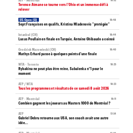
ATP - Montréal
18:52
Terence Atmane se tourne vers l'Ohio et un immense défi à
relever
US Open (Q)
18:48
Sept Françaises en qualifs, Kristina Mladenovic "protégée"
Istanbul (CH)
18:44
Lucas Poullain en finale en Turquie, Antoine Ghibaudo a coincé
Grodzisk Mazowiecki (CH)
18:40
Mathys Erhard passe à quelques points d'une finale
WTA - Toronto
18:25
Rybakina ne peut plus être reine, Sabalenka n°1 pour le
moment
ATP / WTA
18:23
Tous les programmes et résultats de ce samedi 8 août 2026
ATP - Montréal
18:11
Combien gagnent les joueurs au Masters 1000 de Montréal ?
ATP
17:54
Gabriel Debru retourne aux USA, son coach avait une autre
idée...