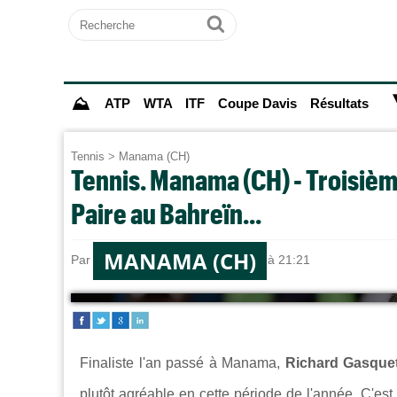
Recherche
Ok
⛰
ATP
WTA
ITF
Coupe Davis
Résultats
Tennis
>
Manama (CH)
Tennis. Manama (CH) - Troisièm
Paire au Bahreïn...
MANAMA (CH)
Par
Jules HARODE
le 12/02/2025 à 21:21
Finaliste l'an passé à Manama,
Richard Gasque
plutôt agréable en cette période de l'année. C'est l