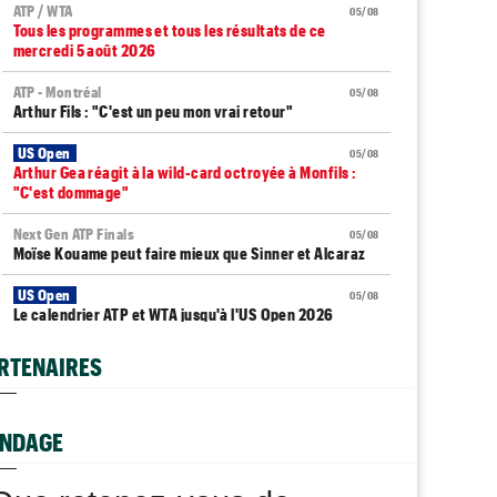
ATP / WTA
05/08
Tous les programmes et tous les résultats de ce
mercredi 5 août 2026
ATP - Montréal
05/08
Arthur Fils : "C'est un peu mon vrai retour"
US Open
05/08
Arthur Gea réagit à la wild-card octroyée à Monfils :
"C'est dommage"
Next Gen ATP Finals
05/08
Moïse Kouame peut faire mieux que Sinner et Alcaraz
US Open
05/08
Le calendrier ATP et WTA jusqu'à l'US Open 2026
ATP - Montréal
05/08
RTENAIRES
Zverev : "Vous pensez que Djokovic se soucie d’une
prime ?"
NDAGE
WTA - Toronto
05/08
Elena Rybakina peut détrôner Aryna Sabalenka à
Toronto