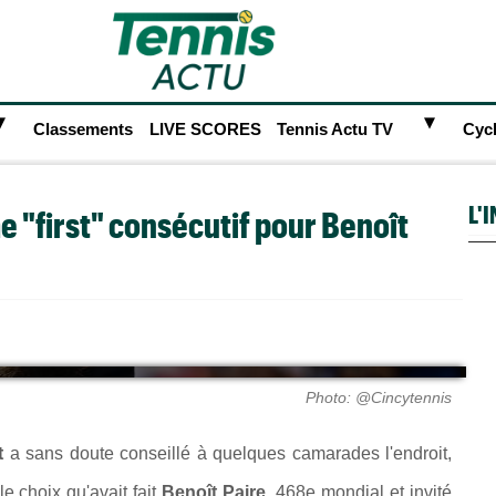
►
►
Classements
LIVE SCORES
Tennis Actu TV
Cyc
L'
e "first" consécutif pour Benoît
Photo: @Cincytennis
t
a sans doute conseillé à quelques camarades l'endroit,
e choix qu'avait fait
Benoît Paire
, 468e mondial et invité