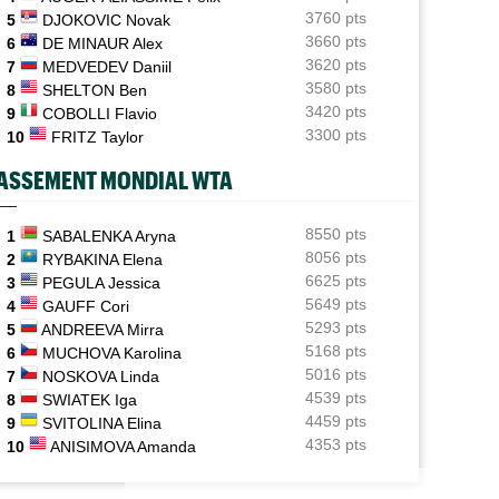
Holger Rune espéré à Cincinnati, mais sa mère sème le
3760 pts
5
DJOKOVIC Novak
doute...
3660 pts
6
DE MINAUR Alex
3620 pts
7
MEDVEDEV Daniil
US Open (Q)
05/08
3580 pts
Bonzi proche du tableau, Gea, Draper et Wawrinka en
8
SHELTON Ben
qualifs
3420 pts
9
COBOLLI Flavio
3300 pts
10
FRITZ Taylor
US Open (Q)
05/08
Sept Françaises engagées en qualifs, Kristina
ASSEMENT MONDIAL WTA
Mladenovic protégée
US Open
8550 pts
05/08
1
SABALENKA Aryna
Emma Raducanu doit digérer un nouveau forfait,
8056 pts
2
RYBAKINA Elena
encore un coup dur
6625 pts
3
PEGULA Jessica
5649 pts
4
GAUFF Cori
5293 pts
5
ANDREEVA Mirra
5168 pts
6
MUCHOVA Karolina
5016 pts
7
NOSKOVA Linda
4539 pts
8
SWIATEK Iga
4459 pts
9
SVITOLINA Elina
4353 pts
10
ANISIMOVA Amanda