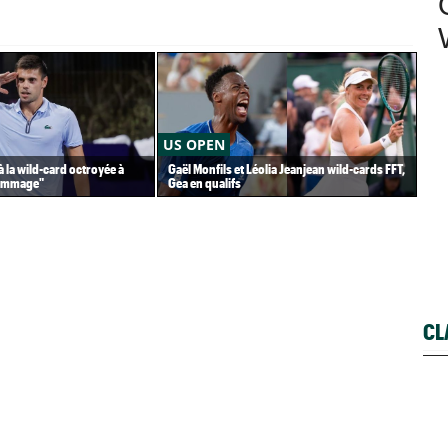
US OPEN
AT
à la wild-card octroyée à
Gaël Monfils et Léolia Jeanjean wild-cards FFT,
Ter
dommage"
Gea en qualifs
en 
CL