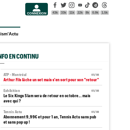
Facebook
Twitter
Instagram
Youtube
Tik Tok
Dailymotion
Threads
43k
33k
11k
22k
8k
0.9k
1.5k
CONNEXION
lism'Actu
INFO EN CONTINU
ATP - Montréal
05/08
Arthur Fils lâche un set mais s'en sort pour son "retour"
Exhibition
05/08
Le Six Kings Slam sera de retour en octobre... mais
avec qui ?
Tennis Actu
05/08
Abonnement 9,99€ et pour 1 an, Tennis Actu sans pub
et sans pop up !