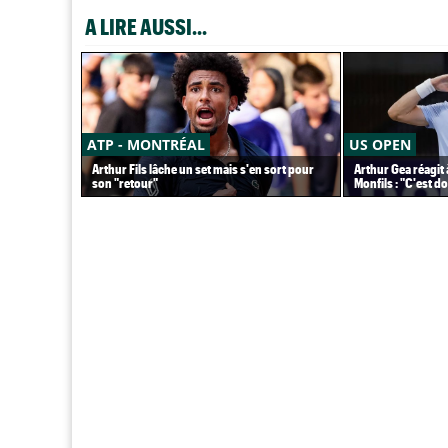
A LIRE AUSSI...
ATP - MONTRÉAL
US OPEN
Arthur Fils lâche un set mais s'en sort pour
Arthur Gea réagit 
son "retour"
Monfils : "C'est 