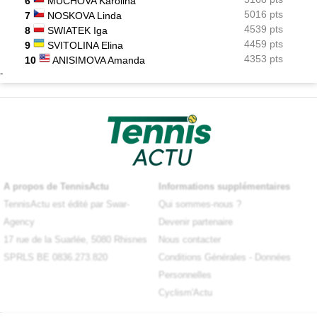
6
MUCHOVA Karolina
5016 pts
7
NOSKOVA Linda
4539 pts
8
SWIATEK Iga
4459 pts
9
SVITOLINA Elina
4353 pts
10
ANISIMOVA Amanda
-
A propos de TennisActu
Informations supplémentaires
TennisActu est édité par Swar-
Qui sommes-nous ?
Agency
Devenir partenaire
17 rue de la Suarlée, 5080 Rhisnes
Nous contacter
SPRLS BE 0836.273.820
Conditions Générales
-
Données
Personnelles
Cyclism'Actu