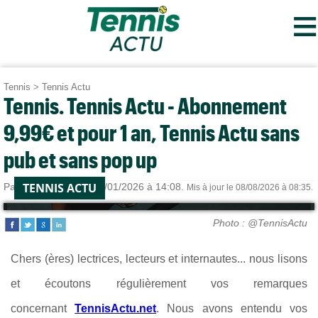
≡
Tennis
>
Tennis Actu
Tennis. Tennis Actu - Abonnement
9,99€ et pour 1 an, Tennis Actu sans
pub et sans pop up
TENNIS ACTU
Par
Tennis Actu
le 02/01/2026 à 14:08.
Mis à jour le 08/08/2026 à 08:35.
Photo : @TennisActu
Chers (ères) lectrices, lecteurs et internautes... nous lisons
et écoutons régulièrement vos remarques
concernant
TennisActu.net
. Nous avons entendu vos