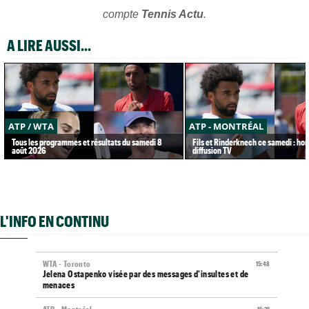
compte
Tennis Actu
.
A LIRE AUSSI...
ATP / WTA
ATP - MONTRÉAL
Tous les programmes et résultats du samedi 8
Fils et Rinderknech ce samedi : hor
août 2026
diffusion TV
L'INFO EN CONTINU
WTA - Toronto
15:48
Jelena Ostapenko visée par des messages d'insultes et de
menaces