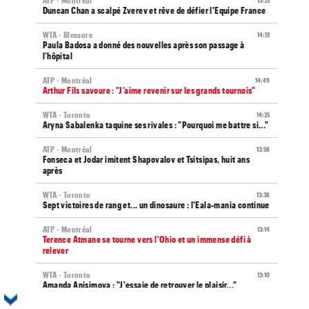
ATP - Montréal
15:25
Duncan Chan a scalpé Zverev et rêve de défier l'Equipe France
WTA - Blessure
14:51
Paula Badosa a donné des nouvelles après son passage à
l’hôpital
ATP - Montréal
14:49
Arthur Fils savoure : "J’aime revenir sur les grands tournois"
WTA - Toronto
14:25
Aryna Sabalenka taquine ses rivales : "Pourquoi me battre si..."
ATP - Montréal
13:58
Fonseca et Jodar imitent Shapovalov et Tsitsipas, huit ans
après
WTA - Toronto
13:38
Sept victoires de rang et... un dinosaure : l'Eala-mania continue
ATP - Montréal
13:14
Terence Atmane se tourne vers l'Ohio et un immense défi à
relever
WTA - Toronto
13:10
Amanda Anisimova : "J'essaie de retrouver le plaisir..."