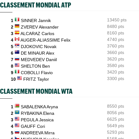
Jeunes
10:10
CLASSEMENT MONDIAL ATP
12 matchs, 12 victoires : les équipes de France U12 démarrent
fort
13450 pts
1
SINNER Jannik
ATP - Cincinnati
09:50
En larmes à Montréal, Jack Draper est annoncé à Cincinnati
8480 pts
2
ZVEREV Alexander
8160 pts
3
ALCARAZ Carlos
ATP - Règlement
09:03
4740 pts
4
AUGER-ALIASSIME Felix
La proposition de Novak Djokovic : "Jouer jusqu’à quatre jeux"
3760 pts
5
DJOKOVIC Novak
3660 pts
6
DE MINAUR Alex
3620 pts
7
MEDVEDEV Daniil
3580 pts
8
SHELTON Ben
3420 pts
9
COBOLLI Flavio
3300 pts
10
FRITZ Taylor
CLASSEMENT MONDIAL WTA
8550 pts
1
SABALENKA Aryna
8056 pts
2
RYBAKINA Elena
6625 pts
3
PEGULA Jessica
5649 pts
4
GAUFF Cori
5293 pts
5
ANDREEVA Mirra
5168 pts