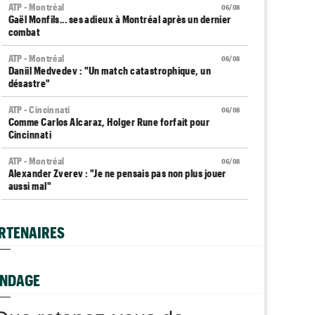
ATP - Montréal
06/08
Gaël Monfils... ses adieux à Montréal après un dernier
combat
ATP - Montréal
06/08
Daniil Medvedev : "Un match catastrophique, un
désastre"
ATP - Cincinnati
06/08
Comme Carlos Alcaraz, Holger Rune forfait pour
Cincinnati
ATP - Montréal
06/08
Alexander Zverev : "Je ne pensais pas non plus jouer
aussi mal"
WTA - Toronto
06/08
Coco Gauff sur les tests génétiques : "Je comprends
RTENAIRES
mais..."
ATP - Montréal
06/08
Auger-Aliassime, forfait : "Une douleur au niveau du
NDAGE
dos"
Carnet Rose
06/08