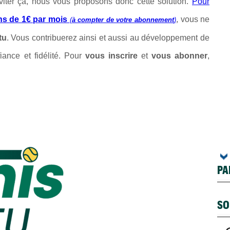
éviter ça, nous vous proposons donc cette solution.
Pour
ns de 1€ par mois
, vous ne
(
à compter de votre abonnement
)
tu
. Vous contribuerez ainsi et aussi au développement de
iance et fidélité. Pour
vous inscrire
et
vous abonner
,
PA
SO