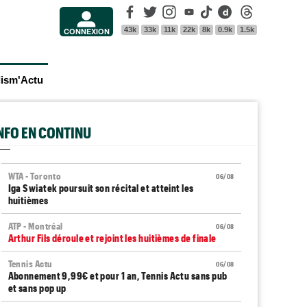
Facebook
Twitter
Instagram
Youtube
Tik Tok
Dailymotion
Threads
43k
33k
11k
22k
8k
0.9k
1.5k
CONNEXION
lism'Actu
INFO EN CONTINU
WTA - Toronto
06/08
Iga Swiatek poursuit son récital et atteint les
huitièmes
ATP - Montréal
06/08
Arthur Fils déroule et rejoint les huitièmes de finale
Tennis Actu
06/08
Abonnement 9,99€ et pour 1 an, Tennis Actu sans pub
et sans pop up