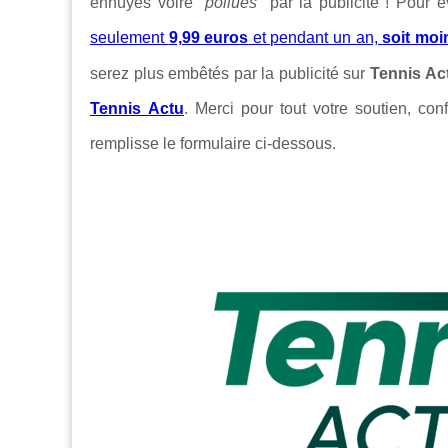
ennuyés voire "
pollués
" par la publicité ! Pour 
seulement
9,99 euros
et pendant un an,
soit moi
serez plus embêtés par la publicité sur
Tennis Ac
Tennis Actu
. Merci pour tout votre soutien, conf
remplisse le formulaire
ci-dessous.