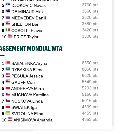
3760 pts
5
DJOKOVIC Novak
ATP / WTA
06/08
3660 pts
6
DE MINAUR Alex
Tous les programmes et les résultats de ce jeudi 6 août
3620 pts
7
MEDVEDEV Daniil
2026
3580 pts
8
SHELTON Ben
INTERVIEW
3420 pts
06/08
9
COBOLLI Flavio
Luca Van Assche : "Je peux être performant tout au
3300 pts
 OPEN
JEUNES
10
FRITZ Taylor
long de l’année"
l Monfils et Léolia Jeanjean wild-cards FFT,
Coupe Galéa : l’équipe de France U18 s
ASSEMENT MONDIAL WTA
 en qualifs
championne d’Europe
INTERVIEW
06/08
Quentin Halys : "Je n’ai pas eu de coup de téléphone de
sponsors"
8550 pts
1
SABALENKA Aryna
8056 pts
2
RYBAKINA Elena
WTA - Toronto
06/08
6625 pts
3
PEGULA Jessica
Aryna Sabalenka propose... des conférences de presse
5649 pts
4
GAUFF Cori
façon F1
5293 pts
5
ANDREEVA Mirra
5168 pts
6
MUCHOVA Karolina
5016 pts
7
NOSKOVA Linda
4539 pts
8
SWIATEK Iga
4459 pts
9
SVITOLINA Elina
4353 pts
10
ANISIMOVA Amanda