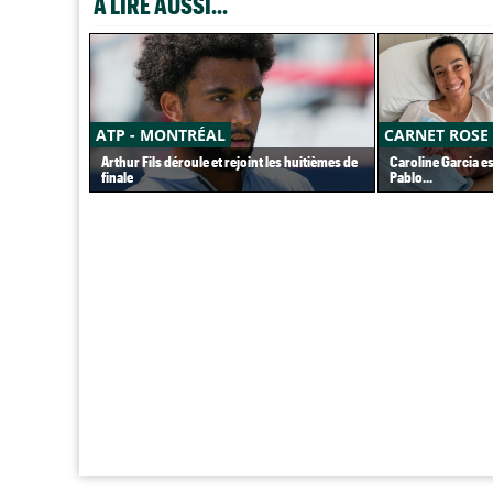
A LIRE AUSSI...
ATP - MONTRÉAL
CARNET ROSE
Arthur Fils déroule et rejoint les huitièmes de
Caroline Garcia e
finale
Pablo...