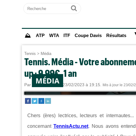
Recherche
Ok
⛰
ATP
WTA
ITF
Coupe Davis
Résultats
Tennis
>
Média
Tennis. Média - Votre abonneme
up : 9,99€, 1 an
MÉDIA
Par
Tennis Actu
le 23/02/2023 à 19:15.
Mis à jour le 23/02/
Chers (ères) lectrices, lecteurs et internautes
concernant
TennisActu.net
. Nous avons entend