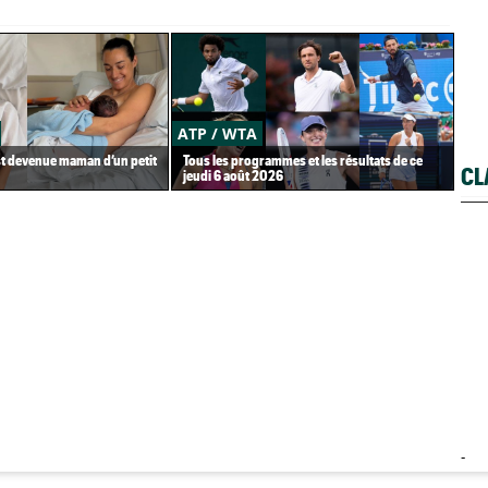
ATP / WTA
US
st devenue maman d’un petit
Tous les programmes et les résultats de ce
Gaë
CL
jeudi 6 août 2026
Gea
-