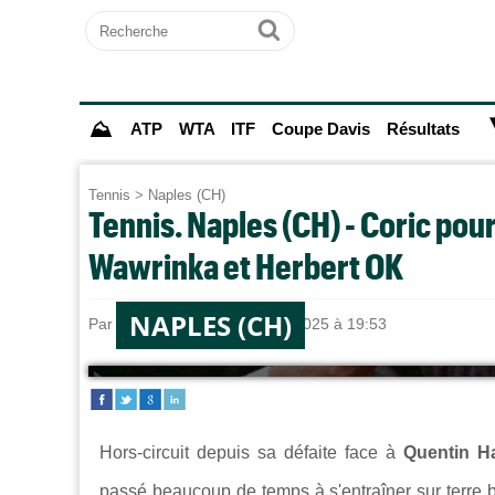
Recherche
Ok
⛰
ATP
WTA
ITF
Coupe Davis
Résultats
Tennis
>
Naples (CH)
Tennis. Naples (CH) - Coric pour
Wawrinka et Herbert OK
NAPLES (CH)
Par
Jules HARODE
le 25/03/2025 à 19:53
Hors-circuit depuis sa défaite face à
Quentin H
passé beaucoup de temps à s'entraîner sur terre b