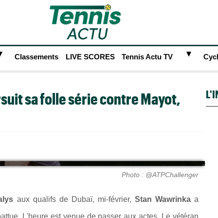
►
►
Classements
LIVE SCORES
Tennis Actu TV
Cyc
L'
suit sa folle série contre Mayot,
Photo : @ATPChallenger
alys
aux qualifs de Dubaï, mi-février,
Stan Wawrinka
a
attue. L'heure est venue de passer aux actes. Le vétéran