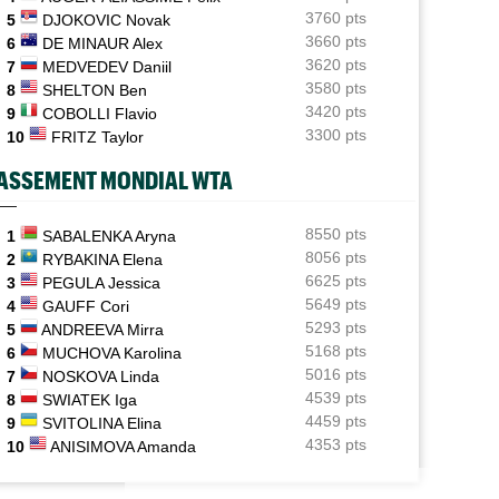
Tous les programmes et résultats du samedi 8 août
3760 pts
5
DJOKOVIC Novak
2026
3660 pts
6
DE MINAUR Alex
3620 pts
7
MEDVEDEV Daniil
Istanbul (CH)
11:48
Deux Français peuvent se retrouver en finale en
3580 pts
8
SHELTON Ben
Turquie
3420 pts
9
COBOLLI Flavio
3300 pts
10
FRITZ Taylor
WTA - Toronto
11:33
Sabalenka, Swiatek, Pegula ce samedi : horaires et
ASSEMENT MONDIAL WTA
diffusion TV
Grodzisk Mazowiecki (CH)
8550 pts
11:19
1
SABALENKA Aryna
Mathys Erhard peut aller chercher sa plus belle finale
8056 pts
2
RYBAKINA Elena
6625 pts
3
PEGULA Jessica
ATP - Montréal
11:02
5649 pts
4
GAUFF Cori
Fils et Rinderknech ce samedi : horaires et diffusion TV
5293 pts
5
ANDREEVA Mirra
5168 pts
6
MUCHOVA Karolina
5016 pts
7
NOSKOVA Linda
4539 pts
8
SWIATEK Iga
4459 pts
9
SVITOLINA Elina
4353 pts
10
ANISIMOVA Amanda