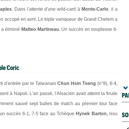
aples
. Dans l'attente d'une wild-card à
Monte-Carlo
, il a
ien occupé en avril. Le triple vainqueur de Grand Chelem a
i a éliminé
Matteo Martineau
. Un succès en souplesse 6-
ble Coric
rti d'entrée par le Taïwanais
Chun Hsin Tseng
(n°8), 6-4,
ent à Napoli. L'an passé, l'Alsacien avait atteint la finale
PA
tamment sauvé sept balles de match au premier tour face
SO
 un succès 6-1, 7-5 face au Tchèque
Hynek Barton,
issu