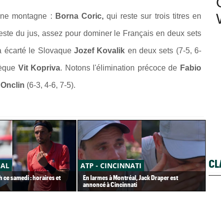
 une montagne :
Borna Coric,
qui reste sur trois titres en
 reste du jus, assez pour dominer le Français en deux sets
a écarté le Slovaque
Jozef Kovalik
en deux sets (7-5, 6-
hèque
Vit Kopriva
. Notons l'élimination précoce de
Fabio
 Onclin
(6-3, 4-6, 7-5).
CL
ÉAL
ATP - CINCINNATI
AT
h ce samedi : horaires et
En larmes à Montréal, Jack Draper est
Ter
annoncé à Cincinnati
imm