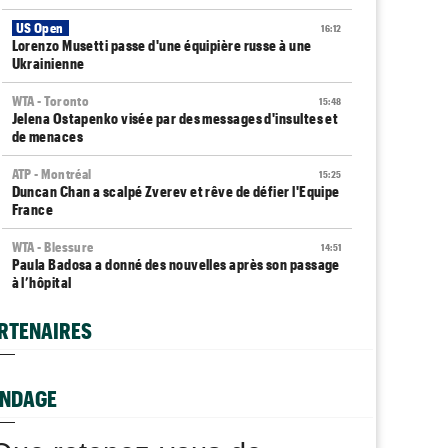
US Open
16:12
Lorenzo Musetti passe d'une équipière russe à une
Ukrainienne
WTA - Toronto
15:48
Jelena Ostapenko visée par des messages d'insultes et
de menaces
ATP - Montréal
15:25
Duncan Chan a scalpé Zverev et rêve de défier l'Equipe
France
WTA - Blessure
14:51
Paula Badosa a donné des nouvelles après son passage
à l’hôpital
ATP - Montréal
14:49
RTENAIRES
Arthur Fils savoure : "J’aime revenir sur les grands
tournois"
WTA - Toronto
NDAGE
14:25
Aryna Sabalenka taquine ses rivales : "Pourquoi me
battre si..."