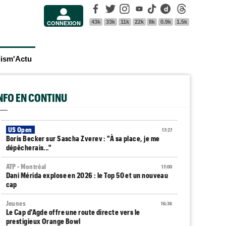
Facebook
Twitter
Instagram
Youtube
Tik Tok
Dailymotion
Threads
43k
33k
11k
22k
8k
0.9k
1.5k
CONNEXION
lism'Actu
INFO EN CONTINU
US Open
17:27
Boris Becker sur Sascha Zverev : "À sa place, je me
dépêcherais..."
ATP - Montréal
17:00
Dani Mérida explose en 2026 : le Top 50 et un nouveau
cap
Jeunes
16:36
Le Cap d'Agde offre une route directe vers le
prestigieux Orange Bowl