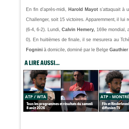
En fin d'après-midi,
Harold Mayot
s'attaquait à
Challenger, soit 15 victoires. Apparemment, il lui
(6-4, 6-2). Lundi,
Calvin Hemery,
169e mondial, 
0). En huitièmes de finale, il se mesurera au Tc
Fognini
à domicile, dominé par le Belge
Gauthier
A LIRE AUSSI...
ATP / WTA
ATP - MONTR
Tous les programmes et résultats du samedi
Fils et Rinderknec
8 août 2026
diffusion TV