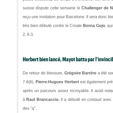
suisse dispute cette semaine le
Challenger de N
reçu une invitation pour Barcelone. Il sera donc b
très bien débuté contre le Croate
Borna Gojo
, qu
2, 6-3.
Herbert bien lancé, Mayot battu par l'invinci
De retour de blessure,
Grégoire Barrère
a été so
7-6(6).
Pierre-Hugues Herbert
est également prés
après un parcours assez incroyable. Il avait no
à
Raul Brancaccio
.
Il a débuté en costaud avec
des "q".