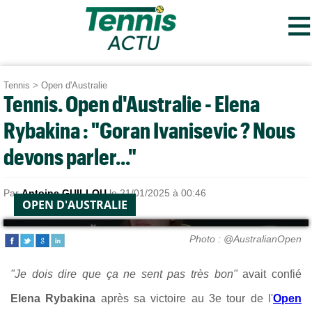
≡
Tennis
>
Open d'Australie
Tennis. Open d'Australie - Elena
Rybakina : "Goran Ivanisevic ? Nous
devons parler..."
Par
Antoine GUILLOU
le 21/01/2025 à 00:46
OPEN D'AUSTRALIE
Photo : @AustralianOpen
"Je dois dire que ça ne sent pas très bon"
avait confié
Elena Rybakina
après sa victoire au 3e tour de l'
Open