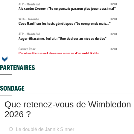
ATP - Montréal
06/08
Alexander Zverev : "Je ne pensais pas non plus jouer aussi mal"
WTA - Toronto
06/08
Coco Gauff sur les tests génétiques : "Je comprends mais..."
ATP - Montréal
06/08
Auger-Aliassime, forfait : "Une douleur au niveau du dos"
Carnet Rose
06/08
Caroline Garcia est devenue maman d’un petit Pablo...
US Open
06/08
PARTENAIRES
Elsa Jacquemot va éviter les périlleuses qualifications
US Open
06/08
Arthur Gea privé de wild-card, Gaël Monfils choisi : "C'est
SONDAGE
dommage"
Jeunes
06/08
Que retenez-vous de Wimbledon
Championne du monde en 2025, la France U14 éliminée dès les
poules
2026 ?
Jeunes
06/08
Coupe Galéa : l’équipe de France U18 sacrée championne
d’Europe
Le doublé de Jannik Sinner