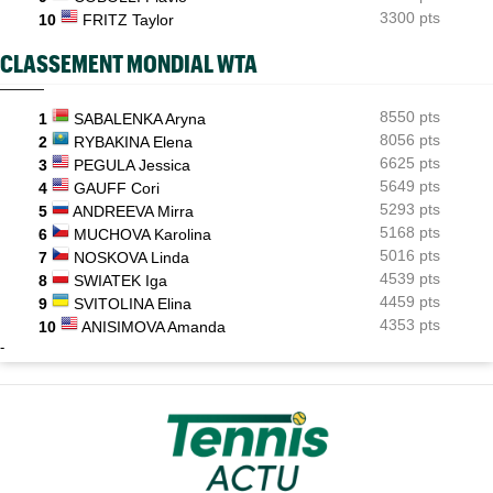
3300 pts
10
FRITZ Taylor
CLASSEMENT MONDIAL WTA
8550 pts
1
SABALENKA Aryna
8056 pts
2
RYBAKINA Elena
6625 pts
3
PEGULA Jessica
5649 pts
4
GAUFF Cori
5293 pts
5
ANDREEVA Mirra
5168 pts
6
MUCHOVA Karolina
5016 pts
7
NOSKOVA Linda
4539 pts
8
SWIATEK Iga
4459 pts
9
SVITOLINA Elina
4353 pts
10
ANISIMOVA Amanda
-