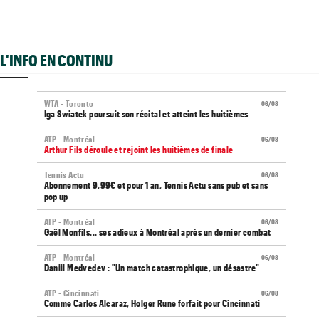
L'INFO EN CONTINU
WTA - Toronto
06/08
Iga Swiatek poursuit son récital et atteint les huitièmes
ATP - Montréal
06/08
Arthur Fils déroule et rejoint les huitièmes de finale
Tennis Actu
06/08
Abonnement 9,99€ et pour 1 an, Tennis Actu sans pub et sans
pop up
ATP - Montréal
06/08
Gaël Monfils... ses adieux à Montréal après un dernier combat
ATP - Montréal
06/08
Daniil Medvedev : "Un match catastrophique, un désastre"
ATP - Cincinnati
06/08
Comme Carlos Alcaraz, Holger Rune forfait pour Cincinnati