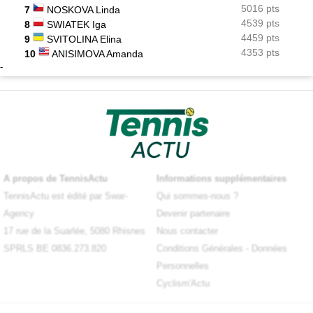
5016 pts
7
NOSKOVA Linda
4539 pts
8
SWIATEK Iga
4459 pts
9
SVITOLINA Elina
4353 pts
10
ANISIMOVA Amanda
-
A propos de TennisActu
Informations supplémentaires
TennisActu est édité par Swar-
Qui sommes-nous ?
Agency
Devenir partenaire
17 rue de la Suarlée, 5080 Rhisnes
Nous contacter
SPRLS BE 0836.273.820
Conditions Générales
-
Données
Personnelles
Cyclism'Actu