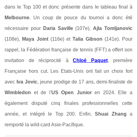
dans le Top 100 et donc présente dans le tableau final à
Melbourne
. Un coup de pouce du tournoi a donc été
nécessaire pour
Daria Saville
(107e),
Ajla Tomljanovic
(108e),
Maya Joint
(116e) et
Talia Gibson
(141e). Pour
rappel, la Fédération française de tennis (FFT) a offert son
invitation de réciprocité à
Chloé Paquet
, p
remière
Française hors cut. Les Etats-Unis ont fait un choix fort
avec
Iva Jovic
, jeune prodige de 17 ans, demi-finaliste de
Wimbledon
et de l'
US Open Junior
en 2024. Elle a
également disputé cinq finales professionnelles cette
année, et intégré le Top 200. Enfin,
Shuai Zhang
a
remporté la wild-card Asie-Pacifique.