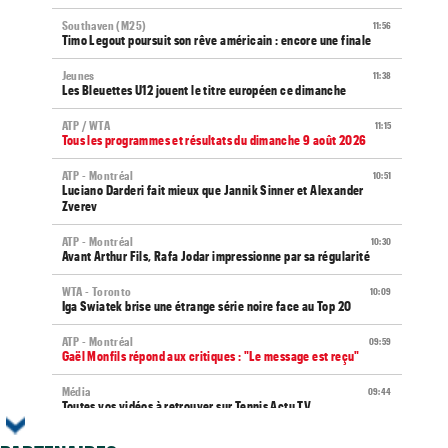
Southaven (M25)
11:56
Timo Legout poursuit son rêve américain : encore une finale
Jeunes
11:38
Les Bleuettes U12 jouent le titre européen ce dimanche
ATP / WTA
11:15
Tous les programmes et résultats du dimanche 9 août 2026
ATP - Montréal
10:51
Luciano Darderi fait mieux que Jannik Sinner et Alexander
Zverev
ATP - Montréal
10:30
Avant Arthur Fils, Rafa Jodar impressionne par sa régularité
WTA - Toronto
10:09
Iga Swiatek brise une étrange série noire face au Top 20
ATP - Montréal
09:59
Gaël Monfils répond aux critiques : "Le message est reçu"
Média
09:44
Toutes vos vidéos à retrouver sur Tennis Actu TV
WTA
09:35