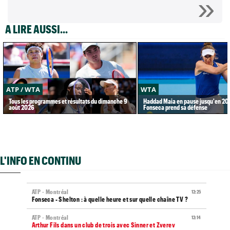
A LIRE AUSSI...
ATP / WTA
WTA
Tous les programmes et résultats du dimanche 9
Haddad Maia en pause jusqu'en 20
août 2026
Fonseca prend sa défense
L'INFO EN CONTINU
ATP - Montréal
12:25
Fonseca - Shelton : à quelle heure et sur quelle chaîne TV ?
ATP - Montréal
12:14
Arthur Fils dans un club de trois avec Sinner et Zverev