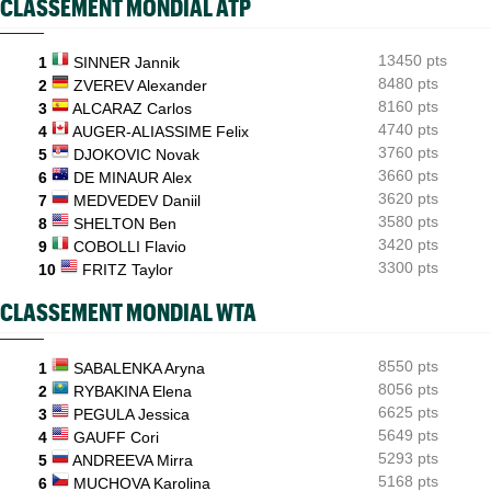
CLASSEMENT MONDIAL ATP
ATP / WTA
08:16
Tous les résultats du samedi 8 août 2026 et de la nuit
13450 pts
1
SINNER Jannik
ATP - Montréal
07:35
Joao Fonseca a taquiné Djokovic : "Il dit ça parce qu'il vieillit"
8480 pts
2
ZVEREV Alexander
8160 pts
3
ALCARAZ Carlos
ATP - Montréal
07:10
4740 pts
4
AUGER-ALIASSIME Felix
Alexander Zverev s'est raté : "Le pire match de ma saison"
3760 pts
5
DJOKOVIC Novak
3660 pts
6
DE MINAUR Alex
3620 pts
7
MEDVEDEV Daniil
3580 pts
8
SHELTON Ben
3420 pts
9
COBOLLI Flavio
3300 pts
10
FRITZ Taylor
CLASSEMENT MONDIAL WTA
8550 pts
1
SABALENKA Aryna
8056 pts
2
RYBAKINA Elena
6625 pts
3
PEGULA Jessica
5649 pts
4
GAUFF Cori
5293 pts
5
ANDREEVA Mirra
5168 pts
6
MUCHOVA Karolina