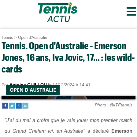
≡
Tennis
>
Open d'Australie
Tennis. Open d'Australie - Emerson
Jones, 16 ans, Iva Jovic, 17... : les wild-
cards
Par
Antoine GUILLOU
le 14/12/2024 à 14:41
OPEN D'AUSTRALIE
Photo : @ITFtennis
"J'ai du mal à croire que je vais jouer mon premier match
du Grand Chelem ici, en Australie"
a déclaré
Emerson