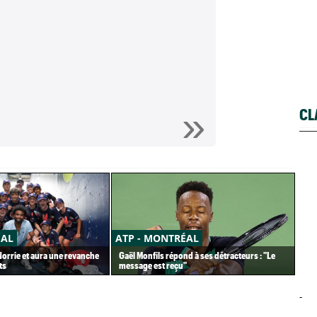
CL
ÉAL
ATP - MONTRÉAL
AT
 Norrie et aura une revanche
Gaël Monfils répond à ses détracteurs : "Le
Tou
ts
message est reçu"
de 
-