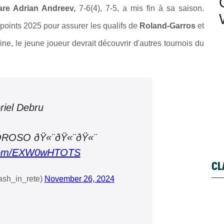
are Adrian Andreev,
7-6(4), 7-5, a mis fin à sa saison.
 points 2025 pour assurer les qualifs de
Roland-Garros
et
ine, le jeune joueur devrait découvrir d'autres tournois du
riel Debru
ROSO ðŸ«¨ðŸ«¨ðŸ«¨
r.com/EXW0wHTOTS
CL
sh_in_rete)
November 26, 2024