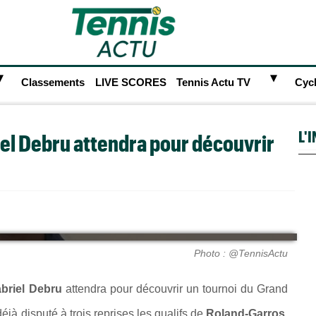
►
►
Classements
LIVE SCORES
Tennis Actu TV
Cyc
L'
iel Debru attendra pour découvrir
Photo : @TennisActu
briel Debru
attendra pour découvrir un tournoi du Grand
déjà disputé à trois reprises les qualifs de
Roland-Garros
.