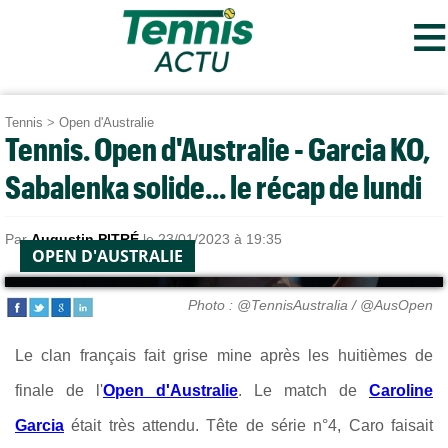
≡
Tennis
>
Open d'Australie
Tennis. Open d'Australie - Garcia KO,
Sabalenka solide... le récap de lundi
Par
Augustin PITRÉ
le 23/01/2023 à 19:35
OPEN D'AUSTRALIE
Photo : @TennisAustralia / @AusOpen
Le clan français fait grise mine après les huitièmes de
finale de l'
Open d'Australie
. Le match de
Caroline
Garcia
était très attendu. Tête de série n°4, Caro faisait