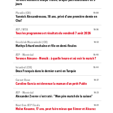
jours
Plovdiv (CH)
19:00
Yannick Alexandrescou, 18 ans, privé d'une première demie en
Chal'
ATP / WTA
18:56
Tous les programmes et résultats du vendredi 7 août 2026
Grodzisk Mazowiecki (CH)
18:52
Mathys Erhard enchaîne et file en demi-finales
ATP - Montréal
18:48
Terence Atmane - Mensik : à quelle heure et où voir le match ?
Istanbul (CH)
18:44
Deux Français dans le dernier carré en Turquie
Carnet Rose
18:37
Caroline Garcia est devenue la maman d’un petit Pablo
ATP - Montréal
18:23
Alexander Zverev s'est raté : "Mon pire match de la saison"
Next Gen ATP Finals
18:01
Moïse Kouame, 17 ans, peut faire mieux que Sinner et Alcaraz