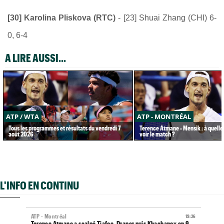
[30] Karolina Pliskova (RTC)
- [23] Shuai Zhang (CHI) 6-
0, 6-4
A LIRE AUSSI...
ATP / WTA
ATP - MONTRÉAL
Tous les programmes et résultats du vendredi 7
Terence Atmane - Mensik : à quelle
août 2026
voir le match ?
L'INFO EN CONTINU
ATP - Montréal
19:26
Terence Atmane a scalpé Tiafoe, Draper puis Khachanov en 9