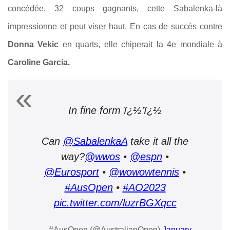
concédée, 32 coups gagnants, cette Sabalenka-là
impressionne et peut viser haut. En cas de succès contre
Donna Vekic
en quarts, elle chiperait la 4e mondiale à
Caroline Garcia.
In fine form ï¿½'ï¿½
Can
@SabalenkaA
take it all the
way?
@wwos
•
@espn
•
@Eurosport
•
@wowowtennis
•
#AusOpen
•
#AO2023
pic.twitter.com/luzrBGXqcc
— #AusOpen (@AustralianOpen)
January