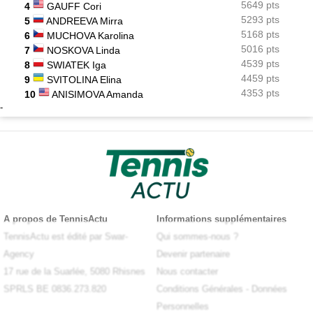
5649 pts
4
GAUFF Cori
5293 pts
5
ANDREEVA Mirra
5168 pts
6
MUCHOVA Karolina
5016 pts
7
NOSKOVA Linda
4539 pts
8
SWIATEK Iga
4459 pts
9
SVITOLINA Elina
4353 pts
10
ANISIMOVA Amanda
-
A propos de TennisActu
Informations supplémentaires
TennisActu est édité par Swar-
Qui sommes-nous ?
Agency
Devenir partenaire
17 rue de la Suarlée, 5080 Rhisnes
Nous contacter
SPRLS BE 0836.273.820
Conditions Générales
-
Données
Personnelles