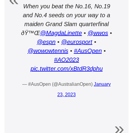
When you beat the No.16, No.19
and No.4 seeds on your way to a
maiden Grand Slam quarterfinal
ðŸ™Œ
@MagdaLinette
•
@wwos
•
@espn
•
@eurosport
•
@wowowtennis
•
#AusOpen
•
#AO2023
pic.twitter.com/xBtdR3dphu
— #AusOpen (@AustralianOpen)
January
23, 2023