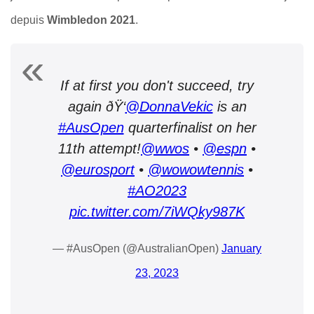
depuis
Wimbledon 2021
.
If at first you don't succeed, try
again ðŸ‘
@DonnaVekic
is an
#AusOpen
quarterfinalist on her
11th attempt!
@wwos
•
@espn
•
@eurosport
•
@wowowtennis
•
#AO2023
pic.twitter.com/7iWQky987K
— #AusOpen (@AustralianOpen)
January
23, 2023