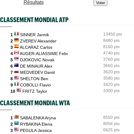
Résultats
Jeunes
15:05
Coupe Galéa : l’équipe de France U18 championne d’Europe
CLASSEMENT MONDIAL ATP
2026
US Open
14:40
13450 pts
Lorenzo Musetti passe d'une partenaire russe à une
1
SINNER Jannik
Ukrainienne
8480 pts
2
ZVEREV Alexander
8160 pts
3
ALCARAZ Carlos
WTA - Toronto
13:52
4740 pts
4
AUGER-ALIASSIME Felix
Aryna Sabalenka, une cadence plus vue depuis Serena
Williams
3760 pts
5
DJOKOVIC Novak
3660 pts
6
DE MINAUR Alex
3620 pts
7
MEDVEDEV Daniil
3580 pts
8
SHELTON Ben
3420 pts
9
COBOLLI Flavio
3300 pts
10
FRITZ Taylor
CLASSEMENT MONDIAL WTA
8550 pts
1
SABALENKA Aryna
8056 pts
2
RYBAKINA Elena
6625 pts
3
PEGULA Jessica