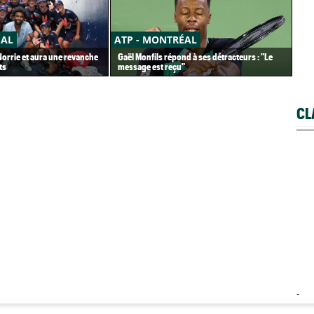
ÉAL
ATP - MONTRÉAL
AT
 Norrie et aura une revanche
Gaël Monfils répond à ses détracteurs : "Le
Tou
ts
message est reçu"
de 
CL
-