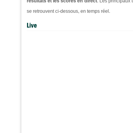
résultats et les scores en direct
. Les principaux t
se retrouvent ci-dessous, en temps réel.
Live