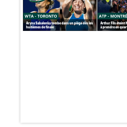
WTA - TORONTO
ATP - MONTR
Aryna Sabalenka tombe dans un piège dès les
Arthur Fils éteint
huitièmes de finale
à prendre en quar