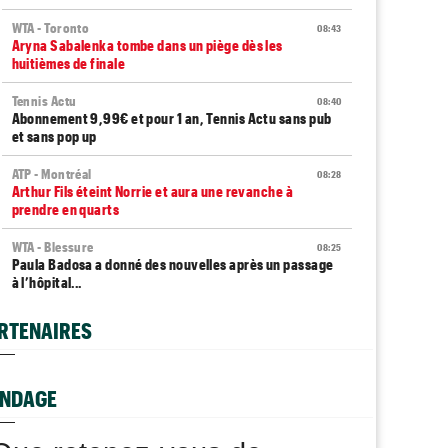
WTA - Toronto
08:43
Aryna Sabalenka tombe dans un piège dès les
huitièmes de finale
Tennis Actu
08:40
Abonnement 9,99€ et pour 1 an, Tennis Actu sans pub
et sans pop up
ATP - Montréal
08:28
Arthur Fils éteint Norrie et aura une revanche à
prendre en quarts
WTA - Blessure
08:25
Paula Badosa a donné des nouvelles après un passage
à l’hôpital...
Média
08:20
RTENAIRES
Toutes vos vidéos à retrouver sur Tennis Actu TV
ATP / WTA
08:16
Tous les résultats du samedi 8 août 2026 et de la nuit
NDAGE
ATP - Montréal
07:35
Joao Fonseca a taquiné Djokovic : "Il dit ça parce qu'il