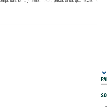
emps forts de la journée, les surprises et les qualifications
PA
SO