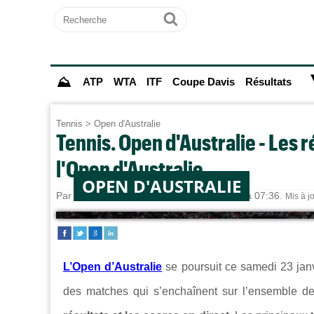
Recherche
Ok
⛰
ATP
WTA
ITF
Coupe Davis
Résultats
Tennis
>
Open d'Australie
Tennis. Open d'Australie - Les r
l'Open d'Australie
OPEN D'AUSTRALIE
Par
Alexandre HERCHEUX
le 22/01/2026 à 07:36.
Mis à j
L’Open d’Australie
se poursuit ce samedi 23 jan
des matches qui s’enchaînent sur l’ensemble d