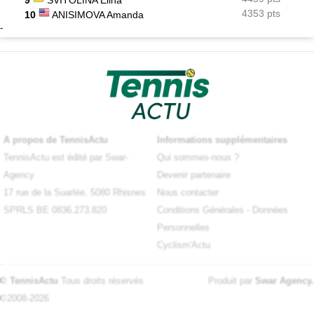
4353 pts
10
ANISIMOVA Amanda
-
A propos de TennisActu
Informations supplémentaires
TennisActu est édité par Swar-
Qui sommes-nous ?
Agency
Devenir partenaire
17 rue de la Suarlée, 5080 Rhisnes
Nous contacter
SPRLS BE 0836.273.820
Conditions Générales
-
Données
Personnelles
Cyclism'Actu
© TennisActu
Tous droits réservés
Produit par
Swar Agency
.
©2008-2026