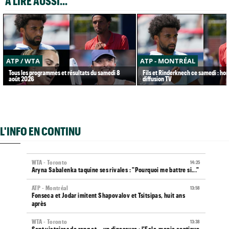
A LIRE AUSSI...
ATP / WTA
ATP - MONTRÉAL
Tous les programmes et résultats du samedi 8
Fils et Rinderknech ce samedi : hor
août 2026
diffusion TV
L'INFO EN CONTINU
WTA - Toronto
14:25
Aryna Sabalenka taquine ses rivales : "Pourquoi me battre si..."
ATP - Montréal
13:58
Fonseca et Jodar imitent Shapovalov et Tsitsipas, huit ans
après
WTA - Toronto
13:38