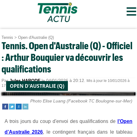
≡
Tennis
>
Open d'Australie (Q)
Tennis. Open d'Australie (Q) - Officiel
: Arthur Bouquier va découvrir les
qualifications
Par
Jules HARODE
le 04/01/2026 à 20:12.
Mis à jour le 10/01/2026 à
OPEN D'AUSTRALIE (Q)
17:15.
Photo Elise Luang (Facebook TC Boulogne-sur-Mer)
A trois jours du coup d'envoi des qualifications de
l’Open
d’Australie 2026
, le contingent français dans le tableau