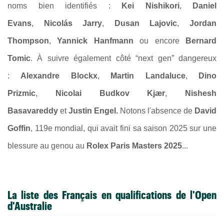
noms bien identifiés :
Kei Nishikori
,
Daniel
Evans
,
Nicolás Jarry
,
Dusan Lajovic
,
Jordan
Thompson
,
Yannick Hanfmann
ou encore
Bernard
Tomic
. À suivre également côté “next gen” dangereux
:
Alexandre Blockx
,
Martin Landaluce
,
Dino
Prizmic
,
Nicolai Budkov Kjær
,
Nishesh
Basavareddy
et
Justin Engel.
Notons l'absence de
David
Goffin
, 119e mondial, qui avait fini sa saison 2025 sur une
blessure au genou au
Rolex Paris Masters 2025
...
La liste des Français en qualifications de l'Open
d'Australie