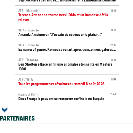
Sept victoires de rang et... un dinosaure : l'Eala-mania continue
ATP - Montréal
13:14
Terence Atmane se tourne vers l'Ohio et un immense défi à
relever
WTA - Toronto
13:10
Amanda Anisimova : "J'essaie de retrouver le plaisir..."
WTA - Toronto
12:43
Ex numéro 1 junior, Korneeva renaît après quinze mois galères...
ATP - Toronto
12:18
Ben Shelton efface enfin une anomalie étonnante en Masters
1000
ATP / WTA
11:59
Tous les programmes et résultats du samedi 8 août 2026
Istanbul (CH)
11:48
Deux Français peuvent se retrouver en finale en Turquie
WTA - Toronto
11:33
Sabalenka, Swiatek, Pegula ce samedi : horaires et diffusion
PARTENAIRES
TV
Grodzisk Mazowiecki (CH)
11:19