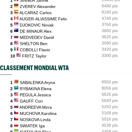
Tous les résultats du vendredi 7 août 2026 et de la nuit
1
SINNER Jannik
8480 pts
2
ZVEREV Alexander
ATP - Blessure
08:00
8160 pts
3
ALCARAZ Carlos
Les galères continuent pour Sebastian Korda, opéré du dos
4740 pts
4
AUGER-ALIASSIME Felix
3760 pts
5
DJOKOVIC Novak
3660 pts
6
DE MINAUR Alex
3620 pts
7
MEDVEDEV Daniil
3580 pts
8
SHELTON Ben
3420 pts
9
COBOLLI Flavio
3300 pts
10
FRITZ Taylor
CLASSEMENT MONDIAL WTA
8550 pts
1
SABALENKA Aryna
8056 pts
2
RYBAKINA Elena
6625 pts
3
PEGULA Jessica
5649 pts
4
GAUFF Cori
5293 pts
5
ANDREEVA Mirra
5168 pts
6
MUCHOVA Karolina
5016 pts
7
NOSKOVA Linda
4539 pts
8
SWIATEK Iga
4459 pts
9
SVITOLINA Elina