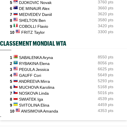
3760 pts
5
DJOKOVIC Novak
3660 pts
6
DE MINAUR Alex
3620 pts
7
MEDVEDEV Daniil
3580 pts
8
SHELTON Ben
3420 pts
9
COBOLLI Flavio
3300 pts
10
FRITZ Taylor
CLASSEMENT MONDIAL WTA
8550 pts
1
SABALENKA Aryna
8056 pts
2
RYBAKINA Elena
6625 pts
3
PEGULA Jessica
5649 pts
4
GAUFF Cori
5293 pts
5
ANDREEVA Mirra
5168 pts
6
MUCHOVA Karolina
5016 pts
7
NOSKOVA Linda
4539 pts
8
SWIATEK Iga
4459 pts
9
SVITOLINA Elina
4353 pts
10
ANISIMOVA Amanda
-