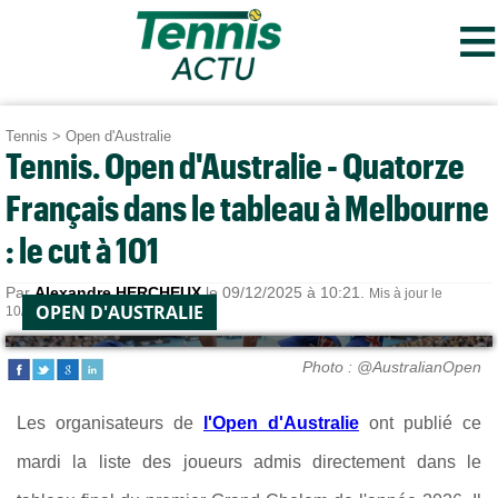
≡
Tennis
>
Open d'Australie
Tennis. Open d'Australie - Quatorze
Français dans le tableau à Melbourne
: le cut à 101
Par
Alexandre HERCHEUX
le 09/12/2025 à 10:21.
Mis à jour le
OPEN D'AUSTRALIE
10/12/2025 à 18:46.
Photo : @AustralianOpen
Les organisateurs de
l'Open d'Australie
ont publié ce
mardi la liste des joueurs admis directement dans le