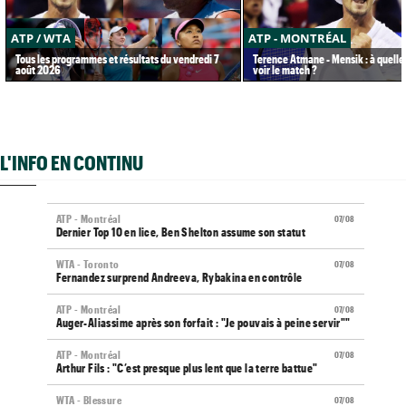
ATP / WTA
ATP - MONTRÉAL
Tous les programmes et résultats du vendredi 7
Terence Atmane - Mensik : à quelle
août 2026
voir le match ?
L'INFO EN CONTINU
ATP - Montréal
07/08
Dernier Top 10 en lice, Ben Shelton assume son statut
WTA - Toronto
07/08
Fernandez surprend Andreeva, Rybakina en contrôle
ATP - Montréal
07/08
Auger-Aliassime après son forfait : "Je pouvais à peine servir""
ATP - Montréal
07/08
Arthur Fils : "C’est presque plus lent que la terre battue"
WTA - Blessure
07/08