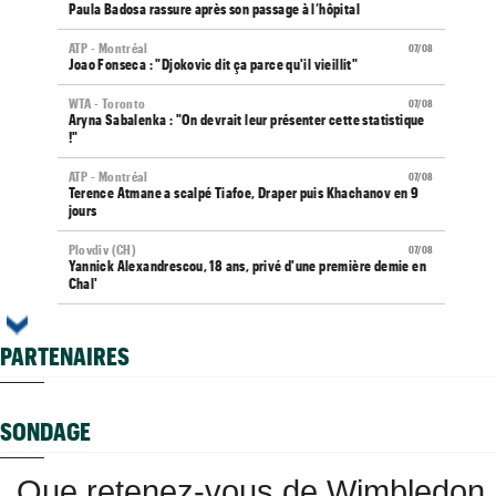
Paula Badosa rassure après son passage à l’hôpital
ATP - Montréal
07/08
Joao Fonseca : "Djokovic dit ça parce qu'il vieillit"
WTA - Toronto
07/08
Aryna Sabalenka : "On devrait leur présenter cette statistique
!"
ATP - Montréal
07/08
Terence Atmane a scalpé Tiafoe, Draper puis Khachanov en 9
jours
Plovdiv (CH)
07/08
Yannick Alexandrescou, 18 ans, privé d'une première demie en
Chal'
ATP / WTA
07/08
Tous les programmes et résultats du vendredi 7 août 2026
PARTENAIRES
Grodzisk Mazowiecki (CH)
07/08
Mathys Erhard enchaîne et file en demi-finales
SONDAGE
ATP - Montréal
07/08
Terence Atmane - Mensik : à quelle heure et où voir le match ?
Que retenez-vous de Wimbledon
Istanbul (CH)
07/08