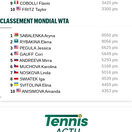
3420 pts
9
COBOLLI Flavio
3300 pts
10
FRITZ Taylor
CLASSEMENT MONDIAL WTA
8550 pts
1
SABALENKA Aryna
8056 pts
2
RYBAKINA Elena
6625 pts
3
PEGULA Jessica
5649 pts
4
GAUFF Cori
5293 pts
5
ANDREEVA Mirra
5168 pts
6
MUCHOVA Karolina
5016 pts
7
NOSKOVA Linda
4539 pts
8
SWIATEK Iga
4459 pts
9
SVITOLINA Elina
4353 pts
10
ANISIMOVA Amanda
-