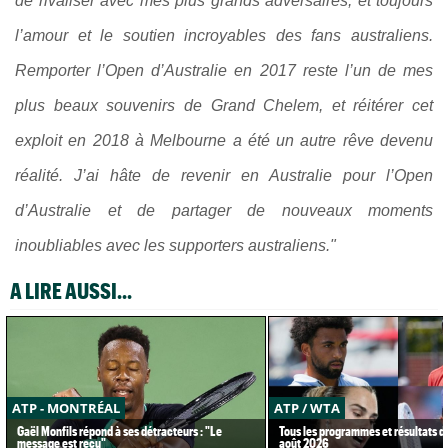
de rivaliser avec mes plus grands adversaires, et toujours
l’amour et le soutien incroyables des fans australiens.
Remporter l’Open d’Australie en 2017 reste l’un de mes
plus beaux souvenirs de Grand Chelem, et réitérer cet
exploit en 2018 à Melbourne a été un autre rêve devenu
réalité. J’ai hâte de revenir en Australie pour l’Open
d’Australie et de partager de nouveaux moments
inoubliables avec les supporters australiens."
A LIRE AUSSI...
ATP - MONTRÉAL
ATP / WTA
Gaël Monfils répond à ses détracteurs : "Le
Tous les programmes et résultats d
message est reçu"
août 2026