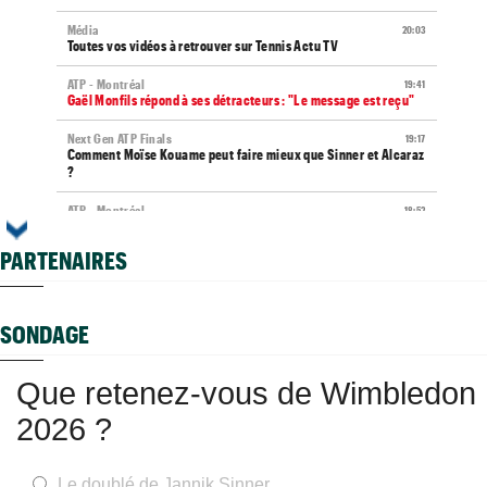
Média
20:03
Toutes vos vidéos à retrouver sur Tennis Actu TV
ATP - Montréal
19:41
Gaël Monfils répond à ses détracteurs : "Le message est reçu"
Next Gen ATP Finals
19:17
Comment Moïse Kouame peut faire mieux que Sinner et Alcaraz
?
ATP - Montréal
18:52
Terence Atmane se tourne vers l'Ohio et un immense défi à
relever
PARTENAIRES
US Open (Q)
18:48
Sept Françaises en qualifs, Kristina Mladenovic "protégée"
SONDAGE
Istanbul (CH)
18:44
Lucas Poullain en finale en Turquie, Antoine Ghibaudo a coincé
Que retenez-vous de Wimbledon
Grodzisk Mazowiecki (CH)
18:40
Mathys Erhard passe à quelques points d'une finale
2026 ?
WTA - Toronto
18:25
Rybakina ne peut plus être reine, Sabalenka n°1 pour le
moment
Le doublé de Jannik Sinner