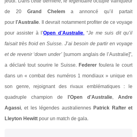
jeudi. Dans cette dernière, le légendaire octuple vainqueur
de 20
Grand Chelem
a annoncé qu’il partait
pour
l’Australie
. Il devrait notamment profiter de ce voyage
pour assister à l’
Open d’Australie
.
“
Je me suis dit qu’il
faisait très froid en Suisse. J’ai besoin de partir en voyage
et de revenir ‘down under’
[surnom anglais de l’Australie]”,
a déclaré tout sourire le Suisse.
Federer
foulera le court
dans un « combat des numéros 1 mondiaux » unique en
son genre, rejoignant des rivaux emblématiques : le
quadruple champion de
l'Open d'Australie
,
Andre
Agassi
, et les légendes australiennes
Patrick Rafter et
Lleyton Hewitt
pour un match de gala.