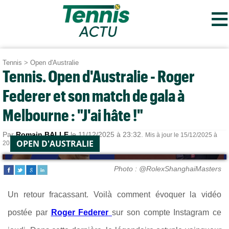
≡
Tennis
>
Open d'Australie
Tennis. Open d'Australie - Roger
Federer et son match de gala à
Melbourne : "J'ai hâte !"
Par
Romain BALLE
le 11/12/2025 à 23:32.
Mis à jour le 15/12/2025 à
OPEN D'AUSTRALIE
20:24.
Photo : @RolexShanghaiMasters
Un retour fracassant. Voilà comment évoquer la vidéo
postée par
Roger Federer
sur son compte Instagram ce