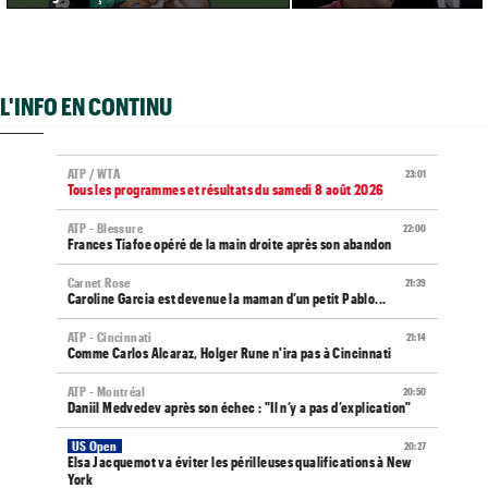
L'INFO EN CONTINU
ATP / WTA
23:01
Tous les programmes et résultats du samedi 8 août 2026
ATP - Blessure
22:00
Frances Tiafoe opéré de la main droite après son abandon
Carnet Rose
21:39
Caroline Garcia est devenue la maman d’un petit Pablo...
ATP - Cincinnati
21:14
Comme Carlos Alcaraz, Holger Rune n'ira pas à Cincinnati
ATP - Montréal
20:50
Daniil Medvedev après son échec : "Il n’y a pas d’explication"
US Open
20:27
Elsa Jacquemot va éviter les périlleuses qualifications à New
York