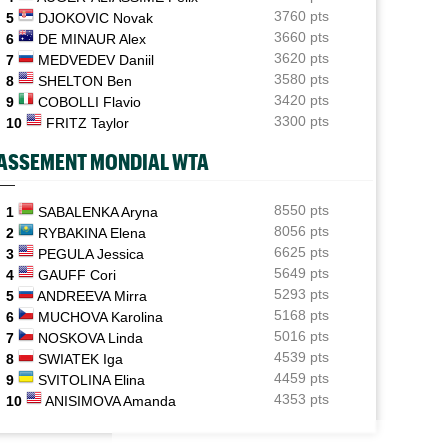
Fils, Rinderknech et Droguet ce jeudi : horaires et
3760 pts
5
DJOKOVIC Novak
diffusion TV
3660 pts
6
DE MINAUR Alex
3620 pts
7
MEDVEDEV Daniil
BJK Cup
13:59
Zheng, Rybakina, Noskova... : qui jouera les BJK Cup
3580 pts
8
SHELTON Ben
Finals ?
3420 pts
9
COBOLLI Flavio
3300 pts
10
FRITZ Taylor
Carnet Rose
13:54
Caroline Garcia est devenue maman d’un petit Pablo
ASSEMENT MONDIAL WTA
Jeunes
13:44
Les Bleus U16 ont décroché leur deuxième médaille
8550 pts
1
SABALENKA Aryna
européenne en 2026
8056 pts
2
RYBAKINA Elena
6625 pts
3
PEGULA Jessica
ATP - Montréal
13:22
5649 pts
4
GAUFF Cori
Terence Atmane a scalpé Tiafoe, Draper puis
5293 pts
5
ANDREEVA Mirra
Khachanov en 9 jours
5168 pts
6
MUCHOVA Karolina
5016 pts
7
NOSKOVA Linda
4539 pts
8
SWIATEK Iga
4459 pts
9
SVITOLINA Elina
4353 pts
10
ANISIMOVA Amanda