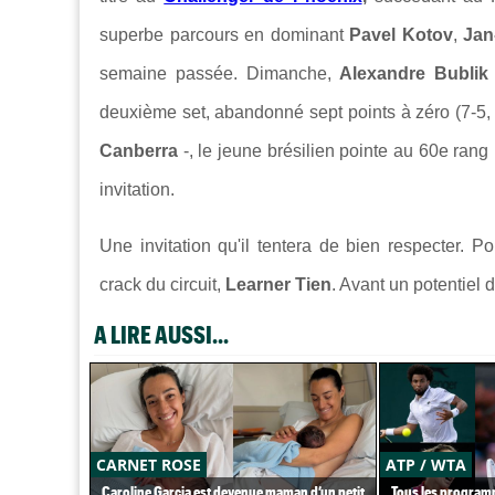
superbe parcours en dominant
Pavel Kotov
,
Jan
semaine passée. Dimanche,
Alexandre Bubli
deuxième set, abandonné sept points à zéro (7-5,
Canberra
-, le jeune brésilien pointe au 60e rang
invitation.
Une invitation qu'il tentera de bien respecter. P
crack du circuit,
Learner Tien
. Avant un potentiel 
A LIRE AUSSI...
CARNET ROSE
ATP / WTA
Caroline Garcia est devenue maman d’un petit
Tous les programm