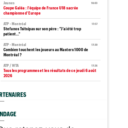
Jeunes
18:03
Coupe Galéa : l’équipe de France U18 sacrée
championne d’Europe
ATP - Montréal
17:57
Stefanos Tsitsipas sur son père : "J’ai été trop
patient..."
ATP - Montréal
17:30
Combien touchent les joueurs au Masters 1000 de
Montréal ?
ATP / WTA
17:26
Tous les programmes et les résultats de ce jeudi 6 août
2026
INTERVIEW
17:04
Luca Van Assche : "Je peux être performant tout au
RTENAIRES
long de l’année"
INTERVIEW
16:39
Quentin Halys : "Je n’ai pas eu de coup de téléphone de
NDAGE
sponsors"
 OPEN
JEUNES
l Monfils et Léolia Jeanjean wild-cards FFT,
Coupe Galéa : l’équipe de France U18 s
WTA - Toronto
16:11