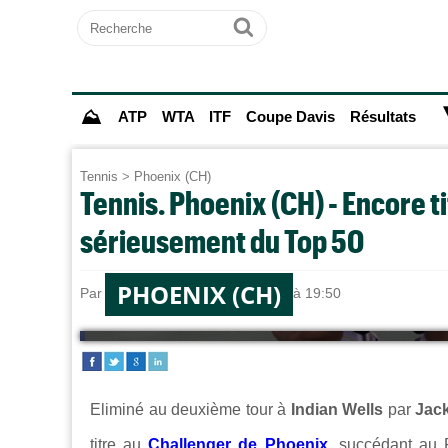
Recherche
Ok
⛰
ATP
WTA
ITF
Coupe Davis
Résultats
Tennis
>
Phoenix (CH)
Tennis. Phoenix (CH) - Encore t
sérieusement du Top 50
PHOENIX (CH)
Par
Paul MOUGIN
le 17/03/2025 à 19:50
Eliminé au deuxième tour à
Indian Wells
par
Jac
titre au
Challenger de Phoenix
,
succédant au