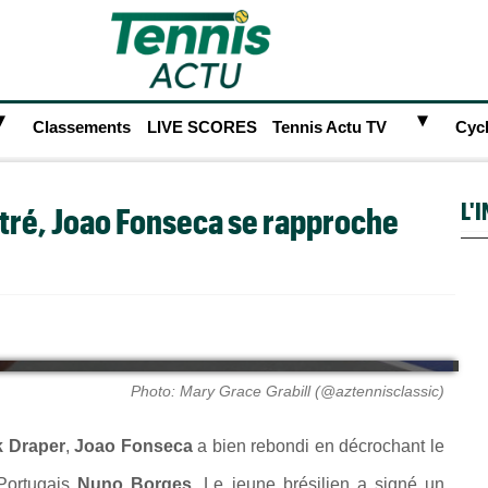
►
►
Classements
LIVE SCORES
Tennis Actu TV
Cyc
L'
itré, Joao Fonseca se rapproche
Photo: Mary Grace Grabill (@aztennisclassic)
k Draper
,
Joao Fonseca
a bien rebondi en décrochant le
Portugais
Nuno Borges.
Le jeune brésilien a signé un