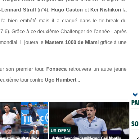
-Lennard Struff
(n°4),
Hugo Gaston
et
Kei Nishikori
la
k
l'a bien embêté mais il a craqué dans le tie-break du
 7-6). Grâce à ce deuxième Challenger de l'année - après
 mondial. Il jouera le
Masters 1000 de Miami
grâce à une
our son premier tour,
Fonseca
retrouvera un autre jeune
deuxième tour contre
Ugo Humbert
...
PA
SO
US OPEN
US
es et les résultats de ce
Arthur Gea privé de wild-card, Gaël Monfils
Gaë