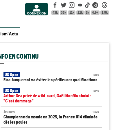
Facebook
Twitter
Instagram
Youtube
Tik Tok
Dailymotion
Threads
43k
33k
11k
22k
8k
0.9k
1.5k
CONNEXION
lism'Actu
INFO EN CONTINU
US Open
18:50
Elsa Jacquemot va éviter les périlleuses qualifications
US Open
18:40
Arthur Gea privé de wild-card, Gaël Monfils choisi :
"C'est dommage"
Jeunes
18:25
Championne du monde en 2025, la France U14 éliminée
dès les poules