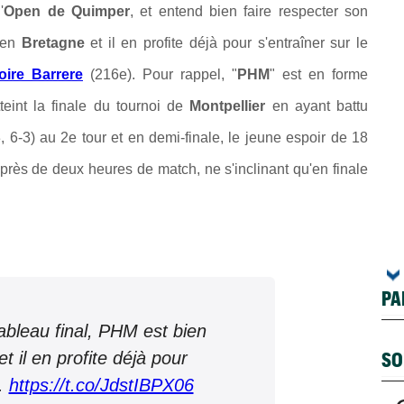
'
Open de Quimper
, et entend bien faire respecter son
é en
Bretagne
et il en profite déjà pour s'entraîner sur le
oire Barrere
(216e). Pour rappel, "
PHM
" est en forme
teint la finale du tournoi de
Montpellier
en ayant battu
, 6-3) au 2e tour et en demi-finale, le jeune espoir de 18
e près de deux heures de match, ne s'inclinant qu'en finale
PA
ableau final, PHM est bien
SO
t il en profite déjà pour
..
https://t.co/JdstIBPX06