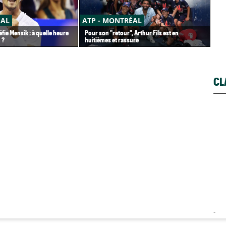
ÉAL
ATP - MONTRÉAL
CA
fie Mensik : à quelle heure
Pour son "retour", Arthur Fils est en
Car
 ?
huitièmes et rassure
pet
CL
-