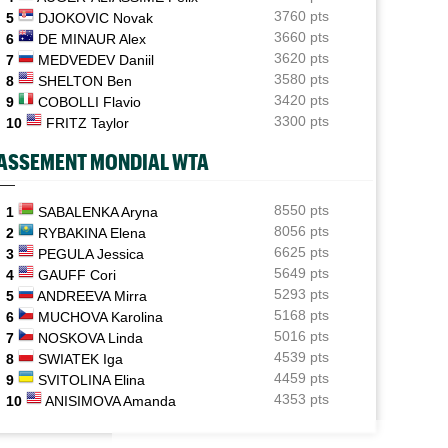
Le Cap d'Agde ouvre une route directe vers le
3760 pts
5
DJOKOVIC Novak
prestigieux Orange Bowl
3660 pts
6
DE MINAUR Alex
RNET ROSE
ATP / WTA
3620 pts
7
MEDVEDEV Daniil
ATP
oline Garcia est désormais maman d’un
Tous les résultats de ce jeudi 6 août 20
11:23
it Pablo
de la nuit
Gabriel Debru retourne en NCAA, son coach souhaitait
3580 pts
8
SHELTON Ben
le circuit pro
3420 pts
9
COBOLLI Flavio
3300 pts
10
FRITZ Taylor
Istanbul (CH)
11:09
Bax, Ghibaudo et Poullain peuvent rejoindre les demies
ASSEMENT MONDIAL WTA
en Turquie
Carnet Rose
8550 pts
11:04
1
SABALENKA Aryna
Caroline Garcia est désormais maman d’un petit Pablo
8056 pts
2
RYBAKINA Elena
6625 pts
3
PEGULA Jessica
Grodzisk Mazowiecki (CH)
10:51
5649 pts
4
GAUFF Cori
Mathys Erhard s'offre Dzumhur et cible les demi-
5293 pts
5
ANDREEVA Mirra
finales
5168 pts
6
MUCHOVA Karolina
5016 pts
7
NOSKOVA Linda
4539 pts
8
SWIATEK Iga
4459 pts
9
SVITOLINA Elina
4353 pts
10
ANISIMOVA Amanda