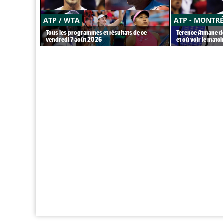
ATP / WTA
ATP - MONTR
Tous les programmes et résultats de ce
Terence Atmane dé
vendredi 7 août 2026
et où voir le match