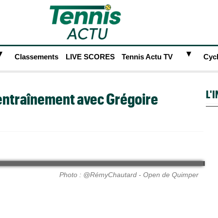
►
►
Classements
LIVE SCORES
Tennis Actu TV
Cyc
L'
'entraînement avec Grégoire
Photo : @RémyChautard - Open de Quimper