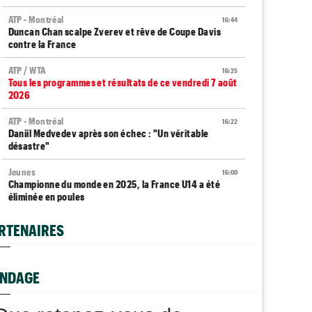
ATP - Montréal
16:44
Duncan Chan scalpe Zverev et rêve de Coupe Davis
contre la France
ATP / WTA
16:25
Tous les programmes et résultats de ce vendredi 7 août
2026
ATP - Montréal
16:22
Daniil Medvedev après son échec : "Un véritable
désastre"
Jeunes
16:00
Championne du monde en 2025, la France U14 a été
éliminée en poules
WTA - Toronto
15:33
RTENAIRES
Coco Gauff : "Je soutiens la communauté trans, mais..."
Jeunes
15:05
Coupe Galéa : l’équipe de France U18 championne
NDAGE
d’Europe 2026
US Open
14:40