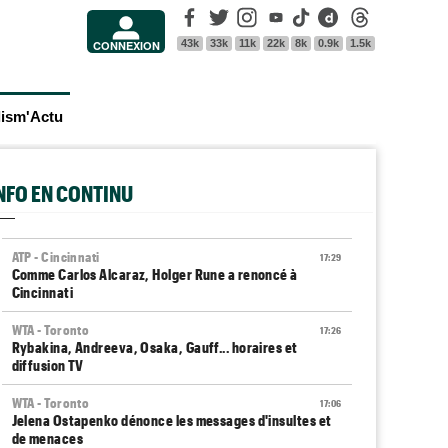
Facebook
Twitter
Instagram
Youtube
Tik Tok
Dailymotion
Threads
43k
33k
11k
22k
8k
0.9k
1.5k
CONNEXION
lism'Actu
INFO EN CONTINU
ATP - Cincinnati
17:29
Comme Carlos Alcaraz, Holger Rune a renoncé à
Cincinnati
WTA - Toronto
17:26
Rybakina, Andreeva, Osaka, Gauff... horaires et
diffusion TV
WTA - Toronto
17:06
Jelena Ostapenko dénonce les messages d'insultes et
de menaces