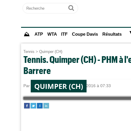
Recherche
Ok
⛰
ATP
WTA
ITF
Coupe Davis
Résultats
Tennis
>
Quimper (CH)
Tennis. Quimper (CH) - PHM à l
Barrere
QUIMPER (CH)
Par
Thibault KARMALY
le 29/02/2016 à 07:33