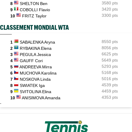
3580 pts
8
SHELTON Ben
3420 pts
9
COBOLLI Flavio
3300 pts
10
FRITZ Taylor
CLASSEMENT MONDIAL WTA
8550 pts
1
SABALENKA Aryna
8056 pts
2
RYBAKINA Elena
6625 pts
3
PEGULA Jessica
5649 pts
4
GAUFF Cori
5293 pts
5
ANDREEVA Mirra
5168 pts
6
MUCHOVA Karolina
5016 pts
7
NOSKOVA Linda
4539 pts
8
SWIATEK Iga
4459 pts
9
SVITOLINA Elina
4353 pts
10
ANISIMOVA Amanda
-