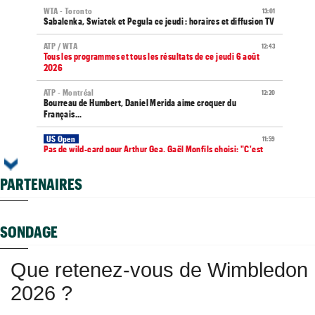
WTA - Toronto
13:01
Sabalenka, Swiatek et Pegula ce jeudi : horaires et diffusion TV
ATP / WTA
12:43
Tous les programmes et tous les résultats de ce jeudi 6 août
2026
ATP - Montréal
12:20
Bourreau de Humbert, Daniel Merida aime croquer du
Français...
US Open
11:59
Pas de wild-card pour Arthur Gea, Gaël Monfils choisi: "C'est
dommage"
PARTENAIRES
Média
11:51
Toutes vos vidéos à retrouver sur Tennis Actu TV...
US Open
11:44
SONDAGE
Le calendrier ATP et WTA jusqu'à l'US Open 2026
Tennis Actu
11:30
Que retenez-vous de Wimbledon
Abonnement 9,99€ et pour 1 an, Tennis Actu sans pub et sans
pop up !
2026 ?
Jeunes
11:20
Coupe Galéa : l’équipe de France U18 sacrée championne