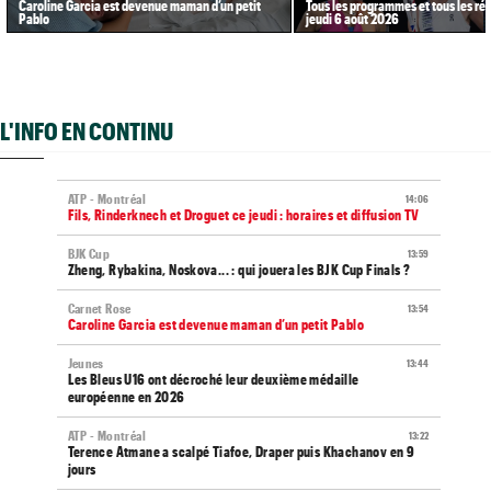
Caroline Garcia est devenue maman d’un petit
Tous les programmes et tous les rés
Pablo
jeudi 6 août 2026
L'INFO EN CONTINU
ATP - Montréal
14:06
Fils, Rinderknech et Droguet ce jeudi : horaires et diffusion TV
BJK Cup
13:59
Zheng, Rybakina, Noskova... : qui jouera les BJK Cup Finals ?
Carnet Rose
13:54
Caroline Garcia est devenue maman d’un petit Pablo
Jeunes
13:44
Les Bleus U16 ont décroché leur deuxième médaille
européenne en 2026
ATP - Montréal
13:22
Terence Atmane a scalpé Tiafoe, Draper puis Khachanov en 9
jours