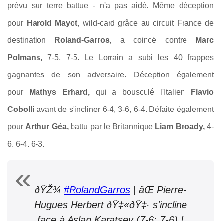
prévu sur terre battue - n'a pas aidé. Même déception
pour
Harold Mayot
, wild-card grâce au circuit France de
destination
Roland-Garros
, a coincé contre
Marc
Polmans,
7-5, 7-5. Le Lorrain a subi les 40 frappes
gagnantes de son adversaire. Déception également
pour
Mathys Erhard,
qui a bousculé l'Italien
Flavio
Cobolli
avant de s'incliner 6-4, 3-6, 6-4. Défaite également
pour
Arthur Géa,
battu par le Britannique
Liam Broady,
4-
6, 6-4, 6-3.
ðŸŽ¾
#RolandGarros
| âŒ Pierre-
Hugues Herbert ðŸ‡«ðŸ‡· s'incline
face à Aslan Karatsev (7-6; 7-6) !