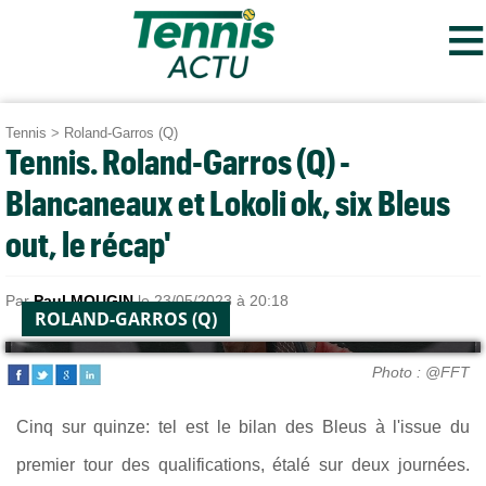
≡
Tennis
>
Roland-Garros (Q)
Tennis. Roland-Garros (Q) -
Blancaneaux et Lokoli ok, six Bleus
out, le récap'
Par
Paul MOUGIN
le 23/05/2023 à 20:18
ROLAND-GARROS (Q)
Photo : @FFT
Cinq sur quinze: tel est le bilan des Bleus à l'issue du
premier tour des qualifications, étalé sur deux journées.