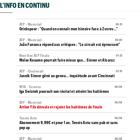
L'INFO EN CONTINU
ATP - Montréal
08:25
Griekspoor : "Quand on connaît mon histoire face à Zverev..."
ATP - Montréal
08:00
João Fonseca répond aux critiques : "Le circuit est éprouvant"
Next Gen ATP Finals
07:35
Moïse Kouame pourrait faire mieux que... Sinner et Alcaraz
ATP - Cincinnati
07:10
Jannik Sinner gêné au genou... inquiétude avant Cincinnati
WTA - Toronto
06/08
Iga Swiatek poursuit son récital et atteint les huitièmes
ATP - Montréal
06/08
Arthur Fils déroule et rejoint les huitièmes de finale
Tennis Actu
06/08
Abonnement 9,99€ et pour 1 an, Tennis Actu sans pub et sans
pop up
ATP - Montréal
06/08