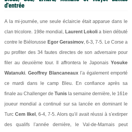
d'entrée
A la mi-journée, une seule éclaircie était apparue dans le
clan tricolore. 198e mondial,
Laurent Lokoli
a bien débuté
contre le Biélorusse
Egor Gerasimov
, 6-3, 7-5. Le Corse a
pu profiter des 34 fautes directes de son adversaire pour
filer au deuxième tour. Il affrontera le Japonais
Yosuke
Watanuki
.
Geoffrey Blancaneaux
l'a également emporté
ce mardi dans le camp Bleu. En confiance après sa
finale au Challenger de
Tunis
la semaine dernière, le 161e
joueur mondial a continué sur sa lancée en dominant le
Turc
Cem Ilkel
, 6-4, 7-5. Alors qu'il avait réussi à s'extirper
des qualifs l'année dernière, le Val-de-Marnais peut