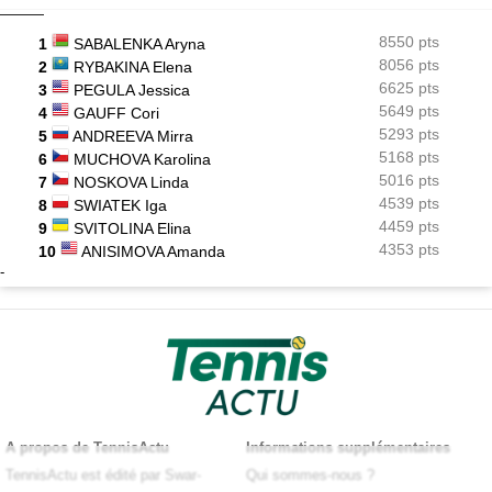
8550 pts
1
SABALENKA Aryna
8056 pts
2
RYBAKINA Elena
6625 pts
3
PEGULA Jessica
5649 pts
4
GAUFF Cori
5293 pts
5
ANDREEVA Mirra
5168 pts
6
MUCHOVA Karolina
5016 pts
7
NOSKOVA Linda
4539 pts
8
SWIATEK Iga
4459 pts
9
SVITOLINA Elina
4353 pts
10
ANISIMOVA Amanda
-
A propos de TennisActu
Informations supplémentaires
TennisActu est édité par Swar-
Qui sommes-nous ?