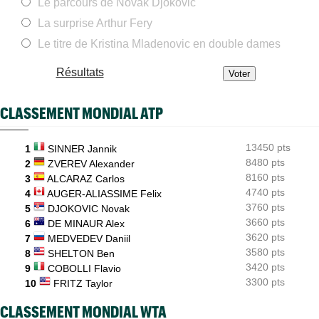
Le parcours de Novak Djokovic
Jeunes
06/08
Championne du monde en 2025, la France U14 éliminée dès les
La surprise Arthur Fery
poules
Le titre de Kristina Mladenovic en double dames
Jeunes
06/08
Coupe Galéa : l’équipe de France U18 sacrée championne
Résultats
d’Europe
ATP - Montréal
06/08
CLASSEMENT MONDIAL ATP
Stefanos Tsitsipas sur son père : "J’ai été trop patient..."
ATP - Montréal
06/08
13450 pts
1
SINNER Jannik
Combien touchent les joueurs au Masters 1000 de Montréal ?
8480 pts
2
ZVEREV Alexander
8160 pts
3
ALCARAZ Carlos
4740 pts
4
AUGER-ALIASSIME Felix
3760 pts
5
DJOKOVIC Novak
3660 pts
6
DE MINAUR Alex
3620 pts
7
MEDVEDEV Daniil
3580 pts
8
SHELTON Ben
3420 pts
9
COBOLLI Flavio
3300 pts
10
FRITZ Taylor
CLASSEMENT MONDIAL WTA