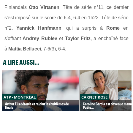
FInlandais
Otto Virtanen
. Tête de série n°11, ce dernier
s'est imposé sur le score de 6-4, 6-4 en 1h22. Tête de série
n°2,
Yannick Hanfmann
, qui a surpris à
Rome
en
s'offrant
Andrey Rublev
et
Taylor Fritz
, a enchaîné face
à
Mattia Bellucci
, 7-6(3), 6-4.
A LIRE AUSSI...
ATP - MONTRÉAL
CARNET ROSE
Arthur Fils déroule et rejoint les huitièmes de
Caroline Garcia est devenue maman
finale
Pablo...