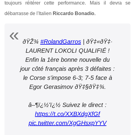
toujours réitérer cette performance. Mais il devra se
débarrasse de l'Italien
Riccardo Bonadio.
ðŸŽ¾
#RolandGarros
| ðŸ‡«ðŸ‡·
LAURENT LOKOLI QUALIFIÉ !
Enfin la 1ère bonne nouvelle du
jour côté français après 3 défaites :
le Corse s'impose 6-3; 7-5 face à
Egor Gerasimov ðŸ‡§ðŸ‡¾.
â–¶ï¿½'ï¿½ Suivez le direct :
https://t.co/XXBXdgXfGf
pic.twitter.com/XgGHsxpYYV