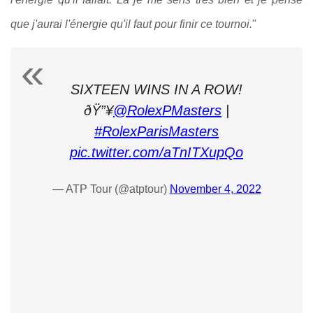
que j'aurai l'énergie qu'il faut pour finir ce tournoi.
"
SIXTEEN WINS IN A ROW!
ðŸ”¥
@RolexPMasters
|
#RolexParisMasters
pic.twitter.com/aTnITXupQo
— ATP Tour (@atptour)
November 4, 2022