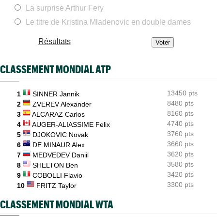
La surprise Arthur Fery
WTA - Toronto
17:26
Rybakina, Andreeva, Osaka, Gauff... horaires et diffusion TV
Le titre de Kristina Mladenovic en double dames
WTA - Toronto
17:06
Résultats
Jelena Ostapenko dénonce les messages d'insultes et de
menaces
CLASSEMENT MONDIAL ATP
ATP - Montréal
16:44
Duncan Chan scalpe Zverev et rêve de Coupe Davis contre la
France
13450 pts
1
SINNER Jannik
8480 pts
ATP - Montréal
2
ZVEREV Alexander
16:22
Daniil Medvedev après son échec : "Un véritable désastre"
8160 pts
3
ALCARAZ Carlos
4740 pts
4
AUGER-ALIASSIME Felix
3760 pts
5
DJOKOVIC Novak
3660 pts
6
DE MINAUR Alex
3620 pts
7
MEDVEDEV Daniil
3580 pts
8
SHELTON Ben
3420 pts
9
COBOLLI Flavio
3300 pts
10
FRITZ Taylor
CLASSEMENT MONDIAL WTA