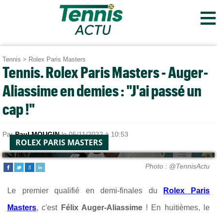
≡
Tennis
>
Rolex Paris Masters
Tennis. Rolex Paris Masters - Auger-
Aliassime en demies : "J'ai passé un
cap !"
Par
Paul MOUGIN
le 05/11/2022 à 10:53
ROLEX PARIS MASTERS
Photo : @TennisActu
Le premier qualifié en demi-finales du
Rolex Paris
Masters
, c'est
Félix Auger-Aliassime
! En huitièmes, le