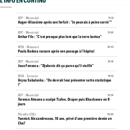
L'INFO EN CONTINU
ATP - Montréal
21:33
Auger-Aliassime après son forfait : "Je pouvais à peine servir""
ATP - Montréal
21:08
Arthur Fils : "C’est presque plus lent que la terre battue"
WTA - Blessure
20:45
Paula Badosa rassure après son passage à l’hôpital
ATP - Montréal
20:18
Joao Fonseca : "Djokovic dit ça parce qu'il vieillit"
WTA - Toronto
19:52
Aryna Sabalenka : "On devrait leur présenter cette statistique
!"
ATP - Montréal
19:26
Terence Atmane a scalpé Tiafoe, Draper puis Khachanov en 9
jours
Plovdiv (CH)
19:00
Yannick Alexandrescou, 18 ans, privé d'une première demie en
Chal'