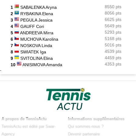
8550 pts
1
SABALENKA Aryna
8056 pts
2
RYBAKINA Elena
6625 pts
3
PEGULA Jessica
5649 pts
4
GAUFF Cori
5293 pts
5
ANDREEVA Mirra
5168 pts
6
MUCHOVA Karolina
5016 pts
7
NOSKOVA Linda
4539 pts
8
SWIATEK Iga
4459 pts
9
SVITOLINA Elina
4353 pts
10
ANISIMOVA Amanda
-
A propos de TennisActu
Informations supplémentaires
TennisActu est édité par Swar-
Qui sommes-nous ?
Agency
Devenir partenaire