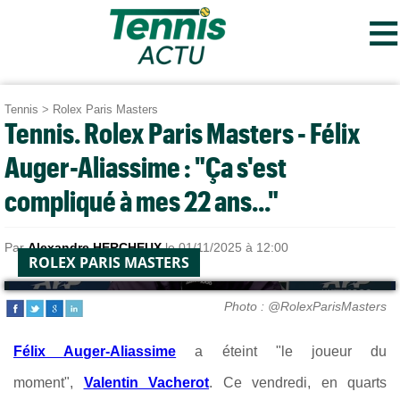
≡
Tennis
>
Rolex Paris Masters
Tennis. Rolex Paris Masters - Félix
Auger-Aliassime : "Ça s'est
compliqué à mes 22 ans..."
Par
Alexandre HERCHEUX
le 01/11/2025 à 12:00
ROLEX PARIS MASTERS
Photo : @RolexParisMasters
Félix Auger-Aliassime
a éteint "le joueur du
moment",
Valentin Vacherot
. Ce vendredi, en quarts