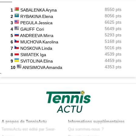
8550 pts
1
SABALENKA Aryna
8056 pts
2
RYBAKINA Elena
6625 pts
3
PEGULA Jessica
5649 pts
4
GAUFF Cori
5293 pts
5
ANDREEVA Mirra
5168 pts
6
MUCHOVA Karolina
5016 pts
7
NOSKOVA Linda
4539 pts
8
SWIATEK Iga
4459 pts
9
SVITOLINA Elina
4353 pts
10
ANISIMOVA Amanda
-
A propos de TennisActu
Informations supplémentaires
TennisActu est édité par Swar-
Qui sommes-nous ?