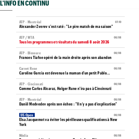
L'INFO EN CONTINU
ATP - Montréal
07:10
Alexander Zverev s'est raté : "Le pire match de ma saison"
ATP / WTA
08/08
Tous les programmes et résultats du samedi 8 août 2026
ATP - Blessure
08/08
Frances Tiafoe opéré de la main droite après son abandon
Carnet Rose
08/08
Caroline Garcia est devenue la maman d’un petit Pablo...
ATP - Cincinnati
08/08
Comme Carlos Alcaraz, Holger Rune n'ira pas à Cincinnati
ATP - Montréal
08/08
Daniil Medvedev après son échec : "Il n’y a pas d’explication"
US Open
08/08
Elsa Jacquemot va éviter les périlleuses qualifications à New
York
Média
08/08