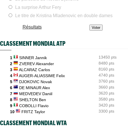
Combien gagnent les joueurs au Masters 1000 de Montréal ?
La surprise Arthur Fery
ATP
08/08
Gabriel Debru retourne aux USA, son coach avait une autre
Le titre de Kristina Mladenovic en double dames
idée...
Résultats
ATP - Montréal
08/08
Arthur Fils et Rinderknech ce samedi... horaires et diffusion TV
CLASSEMENT MONDIAL ATP
ATP - Montréal
08/08
Dani Mérida explose en 2026 : le Top 50 et un nouveau cap
13450 pts
1
SINNER Jannik
Jeunes
08/08
Le Cap d'Agde offre une route directe vers le prestigieux
8480 pts
2
ZVEREV Alexander
Orange Bowl
8160 pts
3
ALCARAZ Carlos
4740 pts
4
AUGER-ALIASSIME Felix
3760 pts
5
DJOKOVIC Novak
3660 pts
6
DE MINAUR Alex
3620 pts
7
MEDVEDEV Daniil
3580 pts
8
SHELTON Ben
3420 pts
9
COBOLLI Flavio
3300 pts
10
FRITZ Taylor
CLASSEMENT MONDIAL WTA