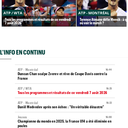
ATP / WTA
ATP - MONTRÉAL
Tous les programmes et résultats de ce vendredi
Terence Atmane défie Mensik : à qu
7 août 2026
où voir le match ?
L'INFO EN CONTINU
ATP - Montréal
16:44
Duncan Chan scalpe Zverev et rêve de Coupe Davis contre la
France
ATP / WTA
16:25
Tous les programmes et résultats de ce vendredi 7 août 2026
ATP - Montréal
16:22
Daniil Medvedev après son échec : "Un véritable désastre"
Jeunes
16:00
Championne du monde en 2025, la France U14 a été éliminée en
poules