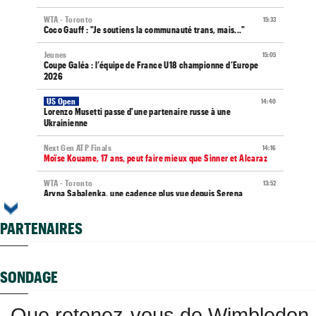
WTA - Toronto
15:33
Coco Gauff : "Je soutiens la communauté trans, mais..."
Jeunes
15:05
Coupe Galéa : l’équipe de France U18 championne d’Europe
2026
US Open
14:40
Lorenzo Musetti passe d'une partenaire russe à une
Ukrainienne
Next Gen ATP Finals
14:16
Moïse Kouame, 17 ans, peut faire mieux que Sinner et Alcaraz
WTA - Toronto
13:52
Aryna Sabalenka, une cadence plus vue depuis Serena
Williams
PARTENAIRES
ATP Finals
13:33
Alexander Zverev, le deuxième joueur qualifié pour Turin
WTA - Toronto
12:45
SONDAGE
Rybakina ne peut plus être reine, Sabalenka reste n°1 mondiale
ATP - Montréal
12:04
Que retenez-vous de Wimbledon
Terence Atmane défie Mensik : à quelle heure et où voir le