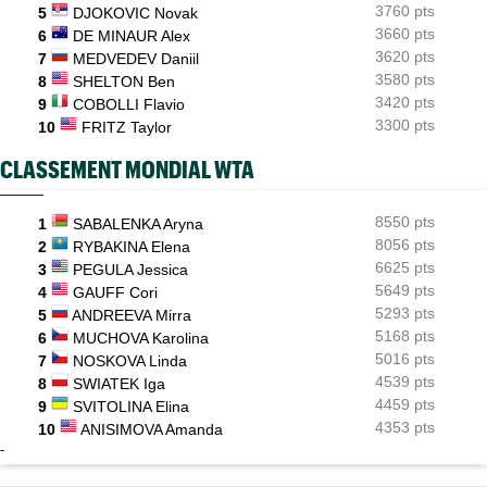
3760 pts
ATP - Montréal
5
DJOKOVIC Novak
09:35
Une semaine après Washington, Rafa Jodar dompte encore
3660 pts
6
DE MINAUR Alex
Musetti
3620 pts
7
MEDVEDEV Daniil
3580 pts
8
SHELTON Ben
3420 pts
9
COBOLLI Flavio
3300 pts
10
FRITZ Taylor
CLASSEMENT MONDIAL WTA
8550 pts
1
SABALENKA Aryna
8056 pts
2
RYBAKINA Elena
6625 pts
3
PEGULA Jessica
5649 pts
4
GAUFF Cori
5293 pts
5
ANDREEVA Mirra
5168 pts
6
MUCHOVA Karolina
5016 pts
7
NOSKOVA Linda
4539 pts
8
SWIATEK Iga
4459 pts
9
SVITOLINA Elina
4353 pts
10
ANISIMOVA Amanda
-