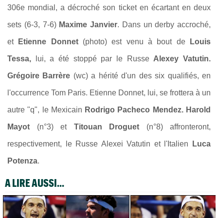
306e mondial, a décroché son ticket en écartant en deux
sets (6-3, 7-6)
Maxime Janvier
. Dans un derby accroché,
et
Etienne Donnet
(photo) est venu à bout de
Louis
Tessa,
lui, a été stoppé par le Russe
Alexey Vatutin.
Grégoire Barrère
(wc) a hérité d'un des six qualifiés, en
l'occurrence Tom Paris. Etienne Donnet, lui, se frottera à un
autre "q", le Mexicain
Rodrigo Pacheco Mendez. Harold
Mayot
(n°3) et
Titouan Droguet
(n°8) affronteront,
respectivement, le Russe Alexei Vatutin et l'Italien
Luca
Potenza
.
A LIRE AUSSI...