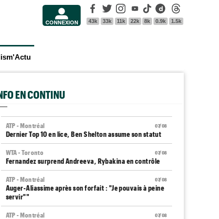
Facebook
Twitter
Instagram
Youtube
Tik Tok
Dailymotion
Threads
43k
33k
11k
22k
8k
0.9k
1.5k
CONNEXION
lism'Actu
INFO EN CONTINU
ATP - Montréal
07/08
Dernier Top 10 en lice, Ben Shelton assume son statut
WTA - Toronto
07/08
Fernandez surprend Andreeva, Rybakina en contrôle
ATP - Montréal
07/08
Auger-Aliassime après son forfait : "Je pouvais à peine
servir""
ATP - Montréal
07/08