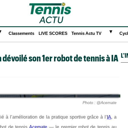
►
►
Classements
LIVE SCORES
Tennis Actu TV
Cyc
L'
dévoilé son 1er robot de tennis à IA
Photo : @Acemate
é à l’amélioration de la pratique sportive grâce à l’
IA
, a
bot de tennis
Acemate
— le premier robot de tennis au