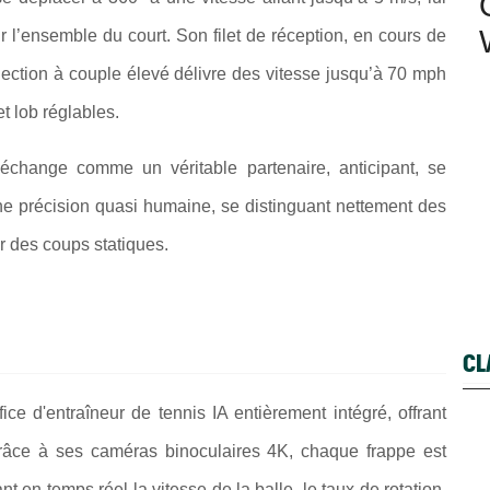
ur l’ensemble du court. Son filet de réception, en cours de
éjection à couple élevé délivre des vitesse jusqu’à 70 mph
et lob réglables.
 échange comme un véritable partenaire, anticipant, se
ne précision quasi humaine, se distinguant nettement des
ir des coups statiques.
CL
ce d'entraîneur de tennis IA entièrement intégré, offrant
râce à ses caméras binoculaires 4K, chaque frappe est
t en temps réel la vitesse de la balle, le taux de rotation,