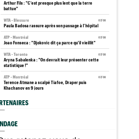
Arthur Fils : "C’est presque plus lent que la terre
battue"
WTA - Blessure
07/08
Paula Badosa rassure après son passage à l’hôpital
ATP - Montréal
07/08
Joao Fonseca : "Djokovic dit ça parce qu'il vieillit"
WTA - Toronto
07/08
Aryna Sabalenka : "On devrait leur présenter cette
statistique !"
ATP - Montréal
07/08
Terence Atmane a scalpé Tiafoe, Draper puis
Khachanov en 9 jours
Plovdiv (CH)
07/08
RTENAIRES
Yannick Alexandrescou, 18 ans, privé d'une première
demie en Chal'
NDAGE
ATP / WTA
07/08
Tous les programmes et résultats du vendredi 7 août
2026