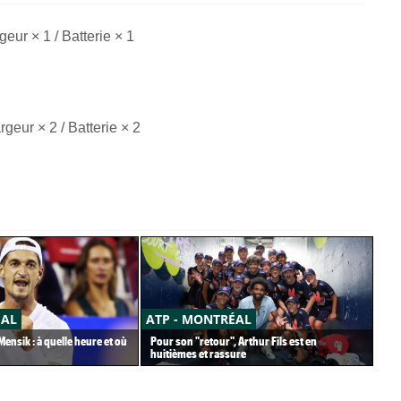
eur × 1 / Batterie × 1
geur × 2 / Batterie × 2
ÉAL
ATP - MONTRÉAL
CA
ensik : à quelle heure et où
Pour son "retour", Arthur Fils est en
Car
huitièmes et rassure
pet