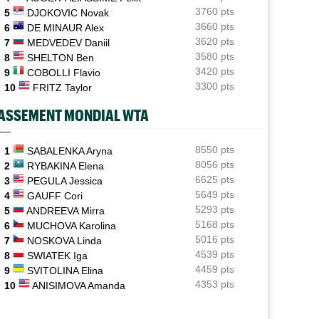
3760 pts
5
DJOKOVIC Novak
ATP - Cincinnati
07/08
3660 pts
6
DE MINAUR Alex
Comme Carlos Alcaraz, Holger Rune a renoncé à
3620 pts
7
MEDVEDEV Daniil
Cincinnati
3580 pts
8
SHELTON Ben
3420 pts
WTA - Toronto
9
COBOLLI Flavio
07/08
Rybakina, Andreeva, Osaka, Gauff... horaires et
3300 pts
10
FRITZ Taylor
diffusion TV
ASSEMENT MONDIAL WTA
WTA - Toronto
07/08
Jelena Ostapenko dénonce les messages d'insultes et
de menaces
8550 pts
1
SABALENKA Aryna
8056 pts
2
RYBAKINA Elena
6625 pts
3
PEGULA Jessica
5649 pts
4
GAUFF Cori
5293 pts
5
ANDREEVA Mirra
5168 pts
6
MUCHOVA Karolina
5016 pts
7
NOSKOVA Linda
4539 pts
8
SWIATEK Iga
4459 pts
9
SVITOLINA Elina
4353 pts
10
ANISIMOVA Amanda