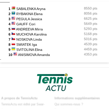
8550 pts
1
SABALENKA Aryna
8056 pts
2
RYBAKINA Elena
6625 pts
3
PEGULA Jessica
5649 pts
4
GAUFF Cori
5293 pts
5
ANDREEVA Mirra
5168 pts
6
MUCHOVA Karolina
5016 pts
7
NOSKOVA Linda
4539 pts
8
SWIATEK Iga
4459 pts
9
SVITOLINA Elina
4353 pts
10
ANISIMOVA Amanda
-
A propos de TennisActu
Informations supplémentaires
TennisActu est édité par Swar-
Qui sommes-nous ?