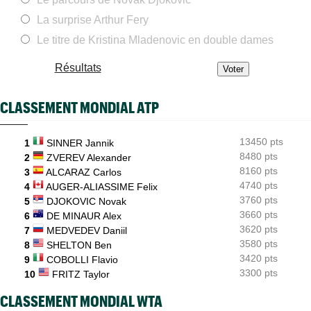
Joao Fonseca a taquiné Djokovic : "Il dit ça parce qu'il vieillit"
La surprise Arthur Fery
ATP - Montréal
07:10
Alexander Zverev s'est raté : "Le pire match de ma saison"
Le titre de Kristina Mladenovic en double dames
ATP - Blessure
08/08
Résultats
Frances Tiafoe opéré de la main droite après son abandon
Carnet Rose
08/08
CLASSEMENT MONDIAL ATP
Caroline Garcia est devenue la maman d’un petit Pablo...
ATP - Cincinnati
08/08
13450 pts
Comme Carlos Alcaraz, Holger Rune n'ira pas à Cincinnati
1
SINNER Jannik
8480 pts
2
ZVEREV Alexander
ATP - Montréal
08/08
8160 pts
3
ALCARAZ Carlos
Daniil Medvedev après son échec : "Il n’y a pas d’explication"
4740 pts
4
AUGER-ALIASSIME Felix
3760 pts
5
DJOKOVIC Novak
3660 pts
6
DE MINAUR Alex
3620 pts
7
MEDVEDEV Daniil
3580 pts
8
SHELTON Ben
3420 pts
9
COBOLLI Flavio
3300 pts
10
FRITZ Taylor
CLASSEMENT MONDIAL WTA