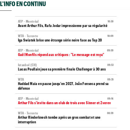
L'INFO EN CONTINU
ATP - Montréal
10:30
Avant Arthur Fils, Rafa Jodar impressionne par sa régularité
WTA - Toronto
10:09
Iga Swiatek brise une étrange série noire face au Top 20
ATP - Montréal
09:59
Gaël Monfils répond aux critiques : "Le message est reçu"
Istanbul (CH)
09:53
Lucas Poullain joue sa première finale Challenger à 30 ans
WTA
09:35
Haddad Maia en pause jusqu'en 2027, João Fonseca prend sa
défense
ATP - Montréal
09:16
Arthur Fils s'invite dans un club de trois avec Sinner et Zverev
WTA - Toronto
08:59
Arthur Rinderknech tombe après un gros combat et une
interruption