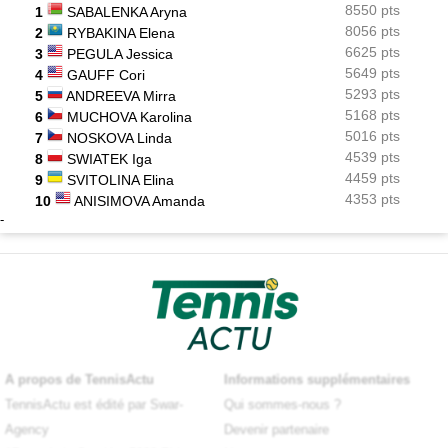
8550 pts
1
SABALENKA Aryna
8056 pts
2
RYBAKINA Elena
6625 pts
3
PEGULA Jessica
5649 pts
4
GAUFF Cori
5293 pts
5
ANDREEVA Mirra
5168 pts
6
MUCHOVA Karolina
5016 pts
7
NOSKOVA Linda
4539 pts
8
SWIATEK Iga
4459 pts
9
SVITOLINA Elina
4353 pts
10
ANISIMOVA Amanda
-
A propos de TennisActu
Informations supplémentaires
TennisActu est édité par Swar-
Qui sommes-nous ?
Agency
Devenir partenaire