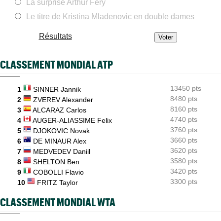
La surprise Arthur Fery
ATP - Montréal
14:06
Fils, Rinderknech et Droguet ce jeudi : horaires et diffusion TV
Le titre de Kristina Mladenovic en double dames
BJK Cup
13:59
Résultats
Zheng, Rybakina, Noskova... : qui jouera les BJK Cup Finals ?
Jeunes
13:44
CLASSEMENT MONDIAL ATP
Les Bleus U16 ont décroché leur deuxième médaille
européenne en 2026
13450 pts
1
SINNER Jannik
ATP - Montréal
13:22
Terence Atmane a scalpé Tiafoe, Draper puis Khachanov en 9
8480 pts
2
ZVEREV Alexander
jours
8160 pts
3
ALCARAZ Carlos
4740 pts
4
AUGER-ALIASSIME Felix
WTA - Toronto
13:01
Sabalenka, Swiatek et Pegula ce jeudi : horaires et diffusion TV
3760 pts
5
DJOKOVIC Novak
3660 pts
6
DE MINAUR Alex
3620 pts
7
MEDVEDEV Daniil
3580 pts
8
SHELTON Ben
3420 pts
9
COBOLLI Flavio
3300 pts
10
FRITZ Taylor
CLASSEMENT MONDIAL WTA