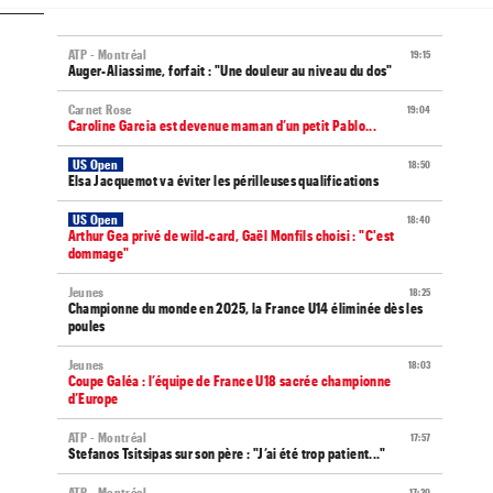
ATP - Montréal
19:15
Auger-Aliassime, forfait : "Une douleur au niveau du dos"
Carnet Rose
19:04
Caroline Garcia est devenue maman d’un petit Pablo...
US Open
18:50
Elsa Jacquemot va éviter les périlleuses qualifications
US Open
18:40
Arthur Gea privé de wild-card, Gaël Monfils choisi : "C'est
dommage"
Jeunes
18:25
Championne du monde en 2025, la France U14 éliminée dès les
poules
Jeunes
18:03
Coupe Galéa : l’équipe de France U18 sacrée championne
d’Europe
ATP - Montréal
17:57
Stefanos Tsitsipas sur son père : "J’ai été trop patient..."
ATP - Montréal