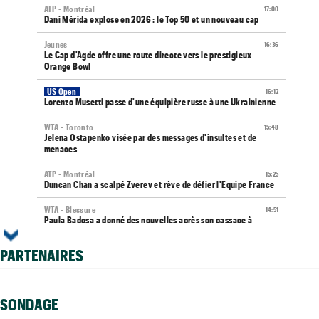
ATP - Montréal
17:00
Dani Mérida explose en 2026 : le Top 50 et un nouveau cap
Jeunes
16:36
Le Cap d'Agde offre une route directe vers le prestigieux
Orange Bowl
US Open
16:12
Lorenzo Musetti passe d'une équipière russe à une Ukrainienne
WTA - Toronto
15:48
Jelena Ostapenko visée par des messages d'insultes et de
menaces
ATP - Montréal
15:25
Duncan Chan a scalpé Zverev et rêve de défier l'Equipe France
WTA - Blessure
14:51
Paula Badosa a donné des nouvelles après son passage à
l’hôpital
PARTENAIRES
ATP - Montréal
14:49
Arthur Fils savoure : "J’aime revenir sur les grands tournois"
WTA - Toronto
14:25
SONDAGE
Aryna Sabalenka taquine ses rivales : "Pourquoi me battre si..."