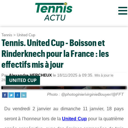
≡
Tennis
>
United Cup
Tennis. United Cup - Boisson et
Rinderknech pour la France : les
effectifs mis à jour
Par
Alexandre HERCHEUX
le 18/11/2025 à 09:35.
Mis à jour le
UNITED CUP
28/12/2025 à 12:49.
Photo : @photoginie/virginieBouyer/@FFT
Du vendredi 2 janvier au dimanche 11 janvier, 18 pays
seront à l'honneur lors de la
United Cup
pour la quatrième