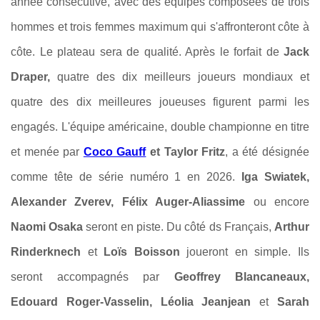
année consécutive, avec des équipes composées de trois
hommes et trois femmes maximum qui s'affronteront côte à
côte. Le plateau sera de qualité. Après le forfait de
Jack
Draper,
quatre des dix meilleurs joueurs mondiaux et
quatre des dix meilleures joueuses figurent parmi les
engagés. L'équipe américaine, double championne en titre
et menée par
Coco Gauff
et Taylor Fritz
, a été désignée
comme tête de série numéro 1 en 2026.
Iga Swiatek,
Alexander Zverev, Félix Auger-Aliassime
ou encore
Naomi Osaka
seront en piste. Du côté ds Français,
Arthur
Rinderknech
et
Loïs Boisson
joueront en simple. Ils
seront accompagnés par
Geoffrey Blancaneaux,
Edouard Roger-Vasselin, Léolia Jeanjean
et
Sarah