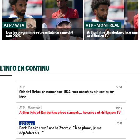
ATP / WTA
ATP - MONTRÉAL
Tous les programmes et résultats du samedi 8
Arthur Fils et Rinderknech ce samed
août 2026
et diffusion TV
L'INFO EN CONTINU
ATP
17:54
Gabriel Debru retourne aux USA, son coach avait une autre
idée...
ATP - Montréal
17:49
Arthur Fils et Rinderknech ce samedi... horaires et diffusion TV
US Open
17:27
Boris Becker sur Sascha Zverev : "À sa place, je me
dépêcherais..."