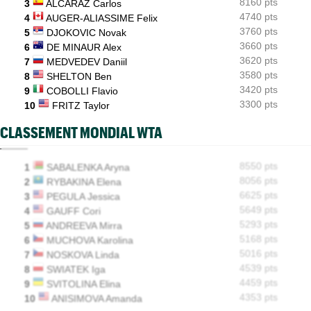
8160 pts
3
ALCARAZ Carlos
WTA - Toronto
11:33
4740 pts
4
AUGER-ALIASSIME Felix
Sabalenka, Swiatek, Pegula ce samedi : horaires et diffusion
TV
3760 pts
5
DJOKOVIC Novak
3660 pts
6
DE MINAUR Alex
3620 pts
7
MEDVEDEV Daniil
3580 pts
8
SHELTON Ben
3420 pts
9
COBOLLI Flavio
3300 pts
10
FRITZ Taylor
CLASSEMENT MONDIAL WTA
X
8550 pts
1
SABALENKA Aryna
8056 pts
2
RYBAKINA Elena
6625 pts
3
PEGULA Jessica
5649 pts
4
GAUFF Cori
5293 pts
5
ANDREEVA Mirra
5168 pts
6
MUCHOVA Karolina
5016 pts
7
NOSKOVA Linda
4539 pts
8
SWIATEK Iga
4459 pts
9
SVITOLINA Elina
4353 pts
10
ANISIMOVA Amanda