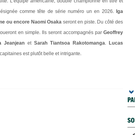
alité. L'équipe américaine, double championne en titre et
désignée comme tête de série numéro un en 2026.
Iga
sime ou encore Naomi Osaka
seront en piste. Du côté des
oueront en simple. Ils seront accompagnés par
Geoffrey
ia Jeanjean
et
Sarah Tiantsoa Rakotomanga
.
Lucas
 capitaines est plutôt belle et intrigante.
PA
SO