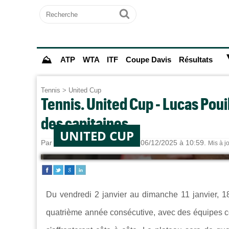
Recherche
Ok
⛰
ATP
WTA
ITF
Coupe Davis
Résultats
Tennis
>
United Cup
Tennis. United Cup - Lucas Pouil
des capitaines
UNITED CUP
Par
Alexandre HERCHEUX
le 06/12/2025 à 10:59.
Mis à j
Du vendredi 2 janvier au dimanche 11 janvier, 1
quatrième année consécutive, avec des équipes 