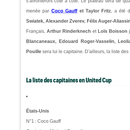
s'affronteront côte à côte. Le plateau sera de qu
menée par
Coco Gauff
et Taylor Fritz
, a été 
Swiatek, Alexander Zverev, Félix Auger-Alias
Français,
Arthur Rinderknech
et
Loïs Boisson
j
Blancaneaux, Edouard Roger-Vasselin, Leol
Pouille
sera lui le capitaine. D'ailleurs, la liste des
La liste des capitaines en United Cup
États-Unis
N°1 : Coco Gauff