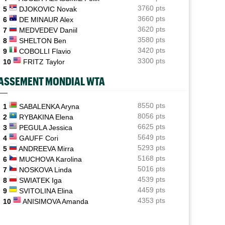
3760 pts
5
DJOKOVIC Novak
ATP - Cincinnati
07/08
3660 pts
6
DE MINAUR Alex
Comme Carlos Alcaraz, Holger Rune a renoncé à
3620 pts
7
MEDVEDEV Daniil
Cincinnati
3580 pts
8
SHELTON Ben
3420 pts
WTA - Toronto
9
COBOLLI Flavio
07/08
Rybakina, Andreeva, Osaka, Gauff... horaires et
3300 pts
10
FRITZ Taylor
diffusion TV
ASSEMENT MONDIAL WTA
WTA - Toronto
07/08
Jelena Ostapenko dénonce les messages d'insultes et
de menaces
8550 pts
1
SABALENKA Aryna
8056 pts
2
RYBAKINA Elena
6625 pts
3
PEGULA Jessica
5649 pts
4
GAUFF Cori
5293 pts
5
ANDREEVA Mirra
5168 pts
6
MUCHOVA Karolina
5016 pts
7
NOSKOVA Linda
4539 pts
8
SWIATEK Iga
4459 pts
9
SVITOLINA Elina
4353 pts
10
ANISIMOVA Amanda