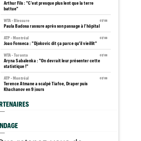
Arthur Fils : "C’est presque plus lent que la terre
battue"
WTA - Blessure
07/08
Paula Badosa rassure après son passage à l’hôpital
ATP - Montréal
07/08
Joao Fonseca : "Djokovic dit ça parce qu'il vieillit"
WTA - Toronto
07/08
Aryna Sabalenka : "On devrait leur présenter cette
statistique !"
ATP - Montréal
07/08
Terence Atmane a scalpé Tiafoe, Draper puis
Khachanov en 9 jours
Plovdiv (CH)
07/08
RTENAIRES
Yannick Alexandrescou, 18 ans, privé d'une première
demie en Chal'
NDAGE
ATP / WTA
07/08
Tous les programmes et résultats du vendredi 7 août
2026