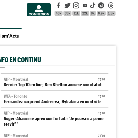
Facebook
Twitter
Instagram
Youtube
Tik Tok
Dailymotion
Threads
43k
33k
11k
22k
8k
0.9k
1.5k
CONNEXION
lism'Actu
INFO EN CONTINU
ATP - Montréal
07/08
Dernier Top 10 en lice, Ben Shelton assume son statut
WTA - Toronto
07/08
Fernandez surprend Andreeva, Rybakina en contrôle
ATP - Montréal
07/08
Auger-Aliassime après son forfait : "Je pouvais à peine
servir""
ATP - Montréal
07/08