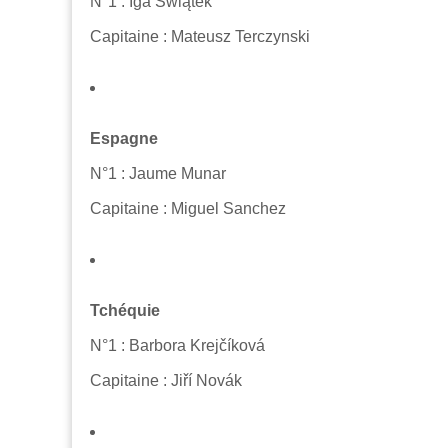
N°1 : Iga Świątek
Capitaine : Mateusz Terczynski
Espagne
N°1 : Jaume Munar
Capitaine : Miguel Sanchez
Tchéquie
N°1 : Barbora Krejčíková
Capitaine : Jiří Novák