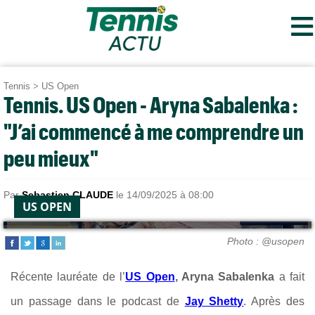
≡
Tennis
>
US Open
Tennis. US Open - Aryna Sabalenka :
"J’ai commencé à me comprendre un
peu mieux"
Par
Sebastien CLAUDE
le 14/09/2025 à 08:00
US OPEN
Photo : @usopen
Récente lauréate de l’
US Open
, Aryna Sabalenka
a fait
un passage dans le podcast de
Jay Shetty
. Après des