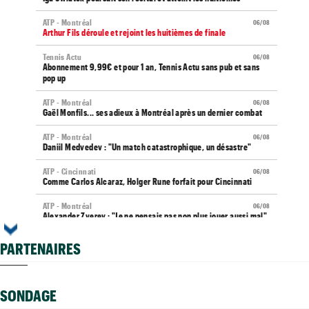
ATP - Montréal
06/08
Arthur Fils déroule et rejoint les huitièmes de finale
Tennis Actu
06/08
Abonnement 9,99€ et pour 1 an, Tennis Actu sans pub et sans
pop up
ATP - Montréal
06/08
Gaël Monfils... ses adieux à Montréal après un dernier combat
ATP - Montréal
06/08
Daniil Medvedev : "Un match catastrophique, un désastre"
ATP - Cincinnati
06/08
Comme Carlos Alcaraz, Holger Rune forfait pour Cincinnati
ATP - Montréal
06/08
Alexander Zverev : "Je ne pensais pas non plus jouer aussi mal"
WTA - Toronto
06/08
PARTENAIRES
Coco Gauff sur les tests génétiques : "Je comprends mais..."
ATP - Montréal
06/08
Auger-Aliassime, forfait : "Une douleur au niveau du dos"
SONDAGE