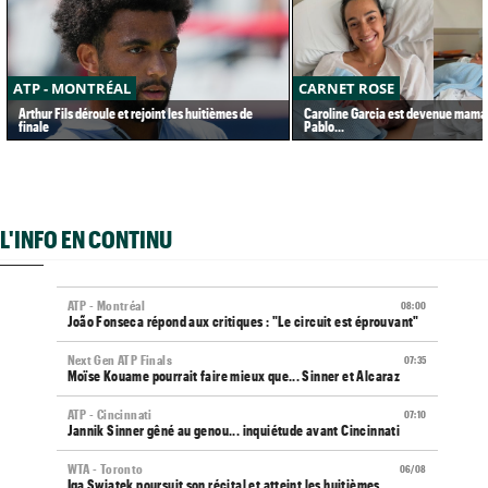
ATP - MONTRÉAL
CARNET ROSE
Arthur Fils déroule et rejoint les huitièmes de
Caroline Garcia est devenue maman
finale
Pablo...
L'INFO EN CONTINU
ATP - Montréal
08:00
João Fonseca répond aux critiques : "Le circuit est éprouvant"
Next Gen ATP Finals
07:35
Moïse Kouame pourrait faire mieux que... Sinner et Alcaraz
ATP - Cincinnati
07:10
Jannik Sinner gêné au genou... inquiétude avant Cincinnati
WTA - Toronto
06/08
Iga Swiatek poursuit son récital et atteint les huitièmes