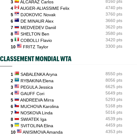
8160 pts
3
ALCARAZ Carlos
4740 pts
4
AUGER-ALIASSIME Felix
3760 pts
5
DJOKOVIC Novak
3660 pts
6
DE MINAUR Alex
3620 pts
7
MEDVEDEV Daniil
3580 pts
8
SHELTON Ben
3420 pts
9
COBOLLI Flavio
3300 pts
10
FRITZ Taylor
CLASSEMENT MONDIAL WTA
8550 pts
1
SABALENKA Aryna
8056 pts
2
RYBAKINA Elena
6625 pts
3
PEGULA Jessica
5649 pts
4
GAUFF Cori
5293 pts
5
ANDREEVA Mirra
5168 pts
6
MUCHOVA Karolina
5016 pts
7
NOSKOVA Linda
4539 pts
8
SWIATEK Iga
4459 pts
9
SVITOLINA Elina
4353 pts
10
ANISIMOVA Amanda