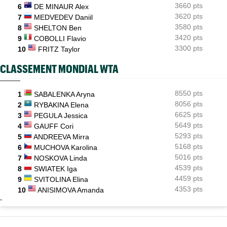
3660 pts
6
DE MINAUR Alex
3620 pts
7
MEDVEDEV Daniil
3580 pts
8
SHELTON Ben
3420 pts
9
COBOLLI Flavio
3300 pts
10
FRITZ Taylor
CLASSEMENT MONDIAL WTA
8550 pts
1
SABALENKA Aryna
8056 pts
2
RYBAKINA Elena
6625 pts
3
PEGULA Jessica
5649 pts
4
GAUFF Cori
5293 pts
5
ANDREEVA Mirra
5168 pts
6
MUCHOVA Karolina
5016 pts
7
NOSKOVA Linda
4539 pts
8
SWIATEK Iga
4459 pts
9
SVITOLINA Elina
4353 pts
10
ANISIMOVA Amanda
-