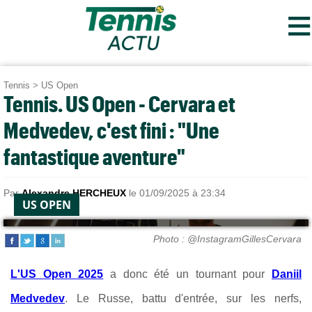
≡
Tennis
>
US Open
Tennis. US Open - Cervara et
Medvedev, c'est fini : "Une
fantastique aventure"
Par
Alexandre HERCHEUX
le 01/09/2025 à 23:34
US OPEN
Photo : @InstagramGillesCervara
L'US Open 2025
a donc été un tournant pour
Daniil
Medvedev
. Le Russe, battu d'entrée, sur les nerfs,