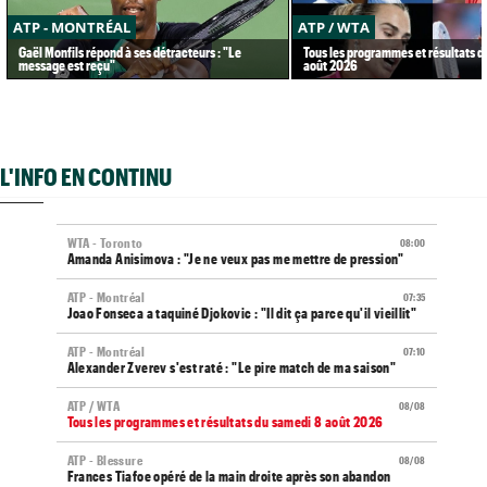
ATP - MONTRÉAL
ATP / WTA
Gaël Monfils répond à ses détracteurs : "Le
Tous les programmes et résultats d
message est reçu"
août 2026
L'INFO EN CONTINU
WTA - Toronto
08:00
Amanda Anisimova : "Je ne veux pas me mettre de pression"
ATP - Montréal
07:35
Joao Fonseca a taquiné Djokovic : "Il dit ça parce qu'il vieillit"
ATP - Montréal
07:10
Alexander Zverev s'est raté : "Le pire match de ma saison"
ATP / WTA
08/08
Tous les programmes et résultats du samedi 8 août 2026
ATP - Blessure
08/08
Frances Tiafoe opéré de la main droite après son abandon