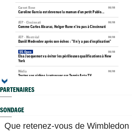
Carnet Rose
08/08
Caroline Garcia est devenue la maman d’un petit Pablo...
ATP - Cincinnati
08/08
Comme Carlos Alcaraz, Holger Rune n'ira pas à Cincinnati
ATP - Montréal
08/08
Daniil Medvedev après son échec : "Il n’y a pas d’explication"
US Open
08/08
Elsa Jacquemot va éviter les périlleuses qualifications à New
York
Média
08/08
Toutes vos vidéos à retrouver sur Tennis Actu TV
ATP - Montréal
08/08
PARTENAIRES
Gaël Monfils répond à ses détracteurs : "Le message est reçu"
Next Gen ATP Finals
08/08
Comment Moïse Kouame peut faire mieux que Sinner et Alcaraz
SONDAGE
?
ATP - Montréal
08/08
Que retenez-vous de Wimbledon
Terence Atmane se tourne vers l'Ohio et un immense défi à
relever