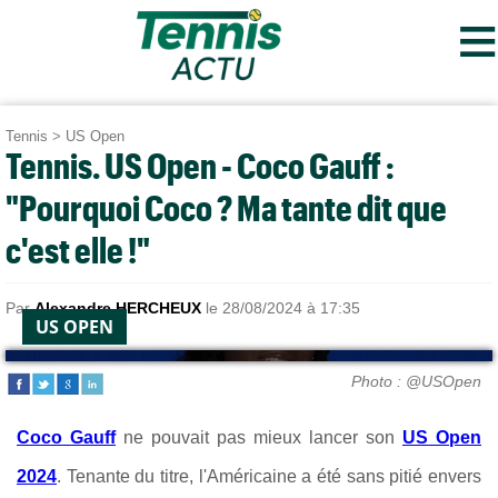
≡
Tennis
>
US Open
Tennis. US Open - Coco Gauff :
"Pourquoi Coco ? Ma tante dit que
c'est elle !"
Par
Alexandre HERCHEUX
le 28/08/2024 à 17:35
US OPEN
Photo : @USOpen
Coco Gauff
ne pouvait pas mieux lancer son
US Open
2024
. Tenante du titre, l'Américaine a été sans pitié envers