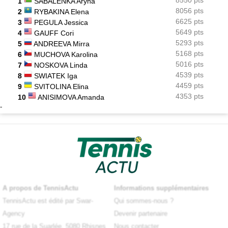
1
SABALENKA Aryna
8056 pts
2
RYBAKINA Elena
6625 pts
3
PEGULA Jessica
5649 pts
4
GAUFF Cori
5293 pts
5
ANDREEVA Mirra
5168 pts
6
MUCHOVA Karolina
5016 pts
7
NOSKOVA Linda
4539 pts
8
SWIATEK Iga
4459 pts
9
SVITOLINA Elina
4353 pts
10
ANISIMOVA Amanda
-
A propos de TennisActu
Informations supplémentaires
TennisActu est édité par Swar-
Qui sommes-nous ?
Agency
Devenir partenaire
17 rue de la Suarlée, 5080 Rhisnes
Nous contacter