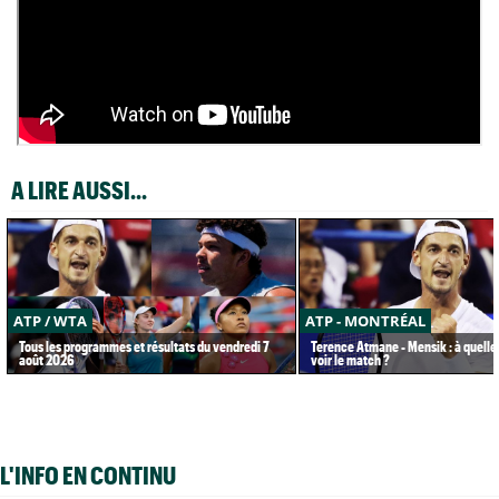
A LIRE AUSSI...
ATP / WTA
ATP - MONTRÉAL
Tous les programmes et résultats du vendredi 7
Terence Atmane - Mensik : à quelle
août 2026
voir le match ?
L'INFO EN CONTINU