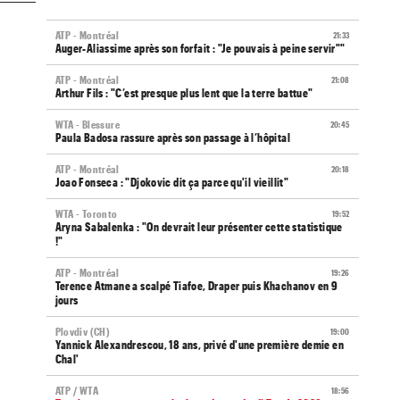
ATP - Montréal
21:33
Auger-Aliassime après son forfait : "Je pouvais à peine servir""
ATP - Montréal
21:08
Arthur Fils : "C’est presque plus lent que la terre battue"
WTA - Blessure
20:45
Paula Badosa rassure après son passage à l’hôpital
ATP - Montréal
20:18
Joao Fonseca : "Djokovic dit ça parce qu'il vieillit"
WTA - Toronto
19:52
Aryna Sabalenka : "On devrait leur présenter cette statistique
!"
ATP - Montréal
19:26
Terence Atmane a scalpé Tiafoe, Draper puis Khachanov en 9
jours
Plovdiv (CH)
19:00
Yannick Alexandrescou, 18 ans, privé d'une première demie en
Chal'
ATP / WTA
18:56