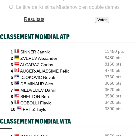
WTA - Toronto
17:26
Rybakina, Andreeva, Osaka, Gauff... horaires et diffusion TV
Le titre de Kristina Mladenovic en double dames
WTA - Toronto
17:06
Résultats
Jelena Ostapenko dénonce les messages d'insultes et de
menaces
CLASSEMENT MONDIAL ATP
ATP - Montréal
16:44
Duncan Chan scalpe Zverev et rêve de Coupe Davis contre la
France
13450 pts
1
SINNER Jannik
8480 pts
ATP - Montréal
2
ZVEREV Alexander
16:22
Daniil Medvedev après son échec : "Un véritable désastre"
8160 pts
3
ALCARAZ Carlos
4740 pts
4
AUGER-ALIASSIME Felix
3760 pts
5
DJOKOVIC Novak
3660 pts
6
DE MINAUR Alex
3620 pts
7
MEDVEDEV Daniil
3580 pts
8
SHELTON Ben
3420 pts
9
COBOLLI Flavio
3300 pts
10
FRITZ Taylor
CLASSEMENT MONDIAL WTA
8550 pts