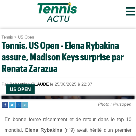
≡
Tennis
>
US Open
Tennis. US Open - Elena Rybakina
assure, Madison Keys surprise par
Renata Zarazua
Par
Sebastien CLAUDE
le 25/08/2025 à 22:37
US OPEN
Photo : @usopen
En bonne forme récemment et de retour dans le top 10
mondial,
Elena Rybakina
(n°9) avait hérité d'un premier