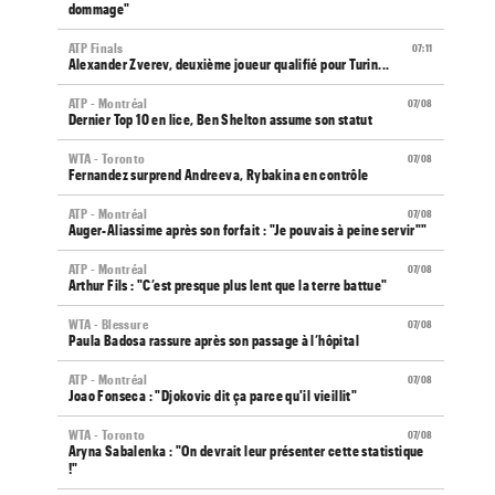
dommage"
ATP Finals
07:11
Alexander Zverev, deuxième joueur qualifié pour Turin...
ATP - Montréal
07/08
Dernier Top 10 en lice, Ben Shelton assume son statut
WTA - Toronto
07/08
Fernandez surprend Andreeva, Rybakina en contrôle
ATP - Montréal
07/08
Auger-Aliassime après son forfait : "Je pouvais à peine servir""
ATP - Montréal
07/08
Arthur Fils : "C’est presque plus lent que la terre battue"
WTA - Blessure
07/08
Paula Badosa rassure après son passage à l’hôpital
ATP - Montréal
07/08
Joao Fonseca : "Djokovic dit ça parce qu'il vieillit"
WTA - Toronto
07/08
Aryna Sabalenka : "On devrait leur présenter cette statistique
!"