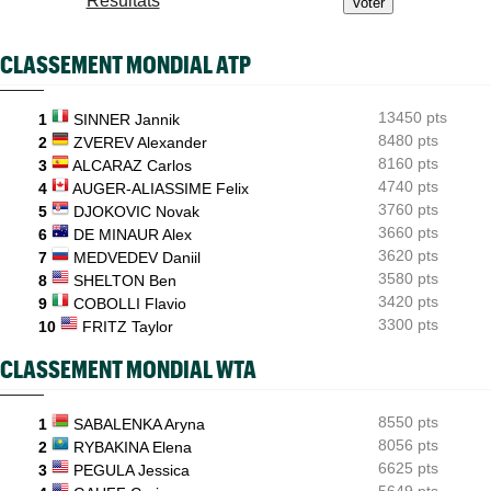
Résultats
Moïse Kouame, 17 ans, peut faire mieux que Sinner et Alcaraz
ATP - Montréal
07/08
CLASSEMENT MONDIAL ATP
Bourreau d'Ugo Humbert, Daniel Merida aime croquer du
Français...
13450 pts
1
SINNER Jannik
ATP - Cincinnati
07/08
Comme Carlos Alcaraz, Holger Rune a renoncé à Cincinnati
8480 pts
2
ZVEREV Alexander
8160 pts
3
ALCARAZ Carlos
4740 pts
4
AUGER-ALIASSIME Felix
3760 pts
5
DJOKOVIC Novak
3660 pts
6
DE MINAUR Alex
3620 pts
7
MEDVEDEV Daniil
3580 pts
8
SHELTON Ben
3420 pts
9
COBOLLI Flavio
3300 pts
10
FRITZ Taylor
CLASSEMENT MONDIAL WTA
8550 pts
1
SABALENKA Aryna
8056 pts
2
RYBAKINA Elena
6625 pts
3
PEGULA Jessica