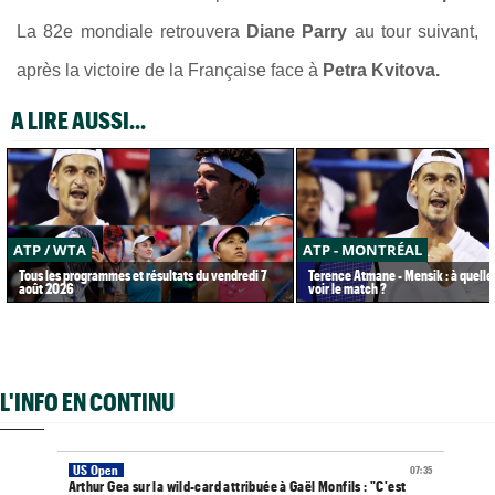
La 82e mondiale retrouvera
Diane Parry
au tour suivant,
après la victoire de la Française face à
Petra Kvitova.
A LIRE AUSSI...
ATP / WTA
ATP - MONTRÉAL
Tous les programmes et résultats du vendredi 7
Terence Atmane - Mensik : à quelle
août 2026
voir le match ?
L'INFO EN CONTINU
US Open
07:35
Arthur Gea sur la wild-card attribuée à Gaël Monfils : "C'est