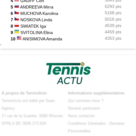
5649 pts
4
GAUFF Cori
5293 pts
5
ANDREEVA Mirra
5168 pts
6
MUCHOVA Karolina
5016 pts
7
NOSKOVA Linda
4539 pts
8
SWIATEK Iga
4459 pts
9
SVITOLINA Elina
4353 pts
10
ANISIMOVA Amanda
-
A propos de TennisActu
Informations supplémentaires
TennisActu est édité par Swar-
Qui sommes-nous ?
Agency
Devenir partenaire
17 rue de la Suarlée, 5080 Rhisnes
Nous contacter
SPRLS BE 0836.273.820
Conditions Générales
-
Données
Personnelles