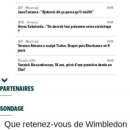
ATP - Montréal
07/08
Joao Fonseca : "Djokovic dit ça parce qu'il vieillit"
WTA - Toronto
07/08
Aryna Sabalenka : "On devrait leur présenter cette statistique
!"
ATP - Montréal
07/08
Terence Atmane a scalpé Tiafoe, Draper puis Khachanov en 9
jours
Plovdiv (CH)
07/08
Yannick Alexandrescou, 18 ans, privé d'une première demie en
Chal'
ATP / WTA
07/08
Tous les programmes et résultats du vendredi 7 août 2026
PARTENAIRES
Grodzisk Mazowiecki (CH)
07/08
Mathys Erhard enchaîne et file en demi-finales
SONDAGE
ATP - Montréal
07/08
Terence Atmane - Mensik : à quelle heure et où voir le match ?
Que retenez-vous de Wimbledon
Istanbul (CH)
07/08
Deux Français dans le dernier carré en Turquie