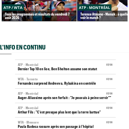
ATP / WTA
ATP - MONTRÉAL
Tous les programmes et résultats du vendredi 7
Terence Atmane - Mensik : à quelle
août 2026
voir le match ?
L'INFO EN CONTINU
ATP - Montréal
07/08
Dernier Top 10 en lice, Ben Shelton assume son statut
WTA - Toronto
07/08
Fernandez surprend Andreeva, Rybakina en contrôle
ATP - Montréal
07/08
Auger-Aliassime après son forfait : "Je pouvais à peine servir""
ATP - Montréal
07/08
Arthur Fils : "C’est presque plus lent que la terre battue"
WTA - Blessure
07/08
Paula Badosa rassure après son passage à l’hôpital