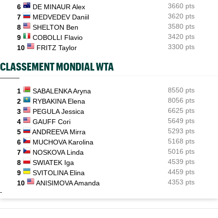
3660 pts
6
DE MINAUR Alex
3620 pts
7
MEDVEDEV Daniil
3580 pts
8
SHELTON Ben
3420 pts
9
COBOLLI Flavio
3300 pts
10
FRITZ Taylor
CLASSEMENT MONDIAL WTA
8550 pts
1
SABALENKA Aryna
8056 pts
2
RYBAKINA Elena
6625 pts
3
PEGULA Jessica
5649 pts
4
GAUFF Cori
5293 pts
5
ANDREEVA Mirra
5168 pts
6
MUCHOVA Karolina
5016 pts
7
NOSKOVA Linda
4539 pts
8
SWIATEK Iga
4459 pts
9
SVITOLINA Elina
4353 pts
10
ANISIMOVA Amanda
-