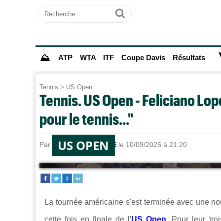
Recherche
Ok
⛰
ATP
WTA
ITF
Coupe Davis
Résultats
Tennis
>
US Open
Tennis. US Open - Feliciano Lop
pour le tennis..."
US OPEN
Par
Sebastien CLAUDE
le 10/09/2025 à 21:20
La tournée américaine s'est terminée avec une no
cette fois en finale de l'
US Open.
Pour leur tro