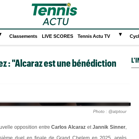
►
►
Classements
LIVE SCORES
Tennis Actu TV
Cyc
L'
ez : "Alcaraz est une bénédiction
Photo : @atptour
uvelle opposition entre
Carlos Alcaraz
et
Jannik Sinner
,
isième duel en finale de Grand Chelem en 2025, après