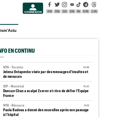
Facebook
Twitter
Instagram
Youtube
Tik Tok
Dailymotion
Threads
43k
33k
11k
22k
8k
0.9k
1.5k
CONNEXION
lism'Actu
INFO EN CONTINU
WTA - Toronto
15:48
Jelena Ostapenko visée par des messages d'insultes et
de menaces
ATP - Montréal
15:25
Duncan Chan a scalpé Zverev et rêve de défier l'Equipe
France
WTA - Blessure
14:51
Paula Badosa a donné des nouvelles après son passage
à l’hôpital