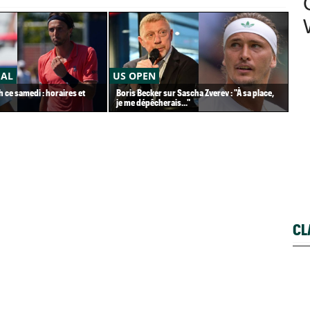
ÉAL
US OPEN
AT
h ce samedi : horaires et
Boris Becker sur Sascha Zverev : "À sa place,
En 
je me dépêcherais..."
ann
CL