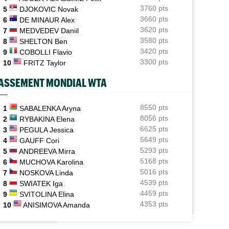
3760 pts
5
DJOKOVIC Novak
Plovdiv (CH)
10:26
3660 pts
6
DE MINAUR Alex
Yannick Alexandrescou, 18 ans, privé d'une première
3620 pts
7
MEDVEDEV Daniil
demie en Chall'
3580 pts
8
SHELTON Ben
Jeunes
3420 pts
10:10
9
COBOLLI Flavio
12 matchs, 12 victoires : les équipes de France U12
3300 pts
10
FRITZ Taylor
démarrent fort
ASSEMENT MONDIAL WTA
ATP - Cincinnati
09:50
En larmes à Montréal, Jack Draper est annoncé à
Cincinnati
8550 pts
1
SABALENKA Aryna
8056 pts
2
RYBAKINA Elena
ATP - Règlement
09:03
6625 pts
3
PEGULA Jessica
La proposition de Novak Djokovic : "Jouer jusqu’à
5649 pts
4
GAUFF Cori
quatre jeux"
5293 pts
5
ANDREEVA Mirra
5168 pts
6
MUCHOVA Karolina
5016 pts
7
NOSKOVA Linda
4539 pts
8
SWIATEK Iga
4459 pts
9
SVITOLINA Elina
4353 pts
10
ANISIMOVA Amanda