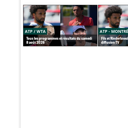
ATP / WTA
ATP - MONTR
Tous les programmes et résultats du samedi
Fils et Rinderknec
8 août 2026
diffusion TV