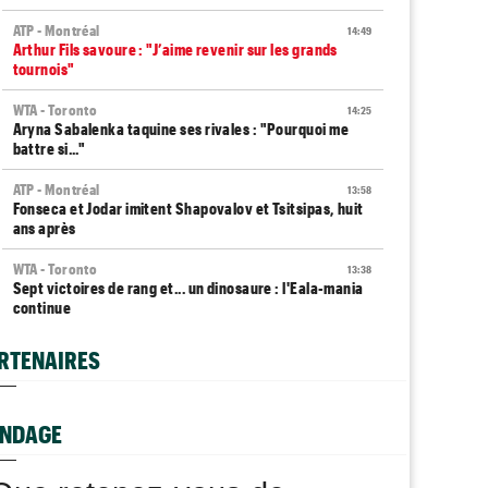
ATP - Montréal
14:49
Arthur Fils savoure : "J’aime revenir sur les grands
tournois"
WTA - Toronto
14:25
Aryna Sabalenka taquine ses rivales : "Pourquoi me
battre si..."
ATP - Montréal
13:58
Fonseca et Jodar imitent Shapovalov et Tsitsipas, huit
ans après
WTA - Toronto
13:38
Sept victoires de rang et... un dinosaure : l'Eala-mania
continue
ATP - Montréal
13:14
RTENAIRES
Terence Atmane se tourne vers l'Ohio et un immense
défi à relever
WTA - Toronto
NDAGE
13:10
Amanda Anisimova : "J'essaie de retrouver le plaisir..."
WTA - Toronto
12:43