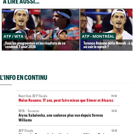
A LIRE AUSSI...
ATP / WTA
ATP - MONTRÉAL
Tous les programmes et les résultats de ce
Terence Atmane défie Mensik : à qu
vendredi 7 août 2026
où voir le match ?
L'INFO EN CONTINU
Next Gen ATP Finals
14:16
Moïse Kouame, 17 ans, peut faire mieux que Sinner et Alcaraz
WTA - Toronto
13:52
Aryna Sabalenka, une cadence plus vue depuis Serena
Williams
ATP Finals
13:33