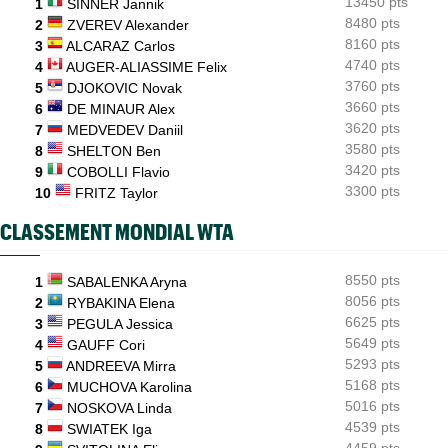
13450 pts
1
SINNER Jannik
US Open
8480 pts
08:50
2
ZVEREV Alexander
Les amoureux Monfils et Svitolina ensemble pour le double
8160 pts
3
ALCARAZ Carlos
mixte ?
4740 pts
4
AUGER-ALIASSIME Felix
3760 pts
ATP - Montréal
5
DJOKOVIC Novak
08:25
Griekspoor : "Quand on connaît mon histoire face à Zverev..."
3660 pts
6
DE MINAUR Alex
3620 pts
7
MEDVEDEV Daniil
3580 pts
8
SHELTON Ben
3420 pts
9
COBOLLI Flavio
3300 pts
10
FRITZ Taylor
CLASSEMENT MONDIAL WTA
8550 pts
1
SABALENKA Aryna
8056 pts
2
RYBAKINA Elena
6625 pts
3
PEGULA Jessica
5649 pts
4
GAUFF Cori
5293 pts
5
ANDREEVA Mirra
5168 pts
6
MUCHOVA Karolina
5016 pts
7
NOSKOVA Linda
4539 pts
8
SWIATEK Iga