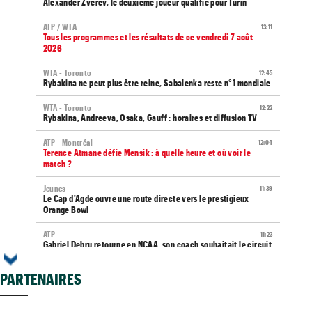
Alexander Zverev, le deuxième joueur qualifié pour Turin
ATP / WTA
13:11
Tous les programmes et les résultats de ce vendredi 7 août
2026
WTA - Toronto
12:45
Rybakina ne peut plus être reine, Sabalenka reste n°1 mondiale
WTA - Toronto
12:22
Rybakina, Andreeva, Osaka, Gauff : horaires et diffusion TV
ATP - Montréal
12:04
Terence Atmane défie Mensik : à quelle heure et où voir le
match ?
Jeunes
11:39
Le Cap d'Agde ouvre une route directe vers le prestigieux
Orange Bowl
ATP
11:23
Gabriel Debru retourne en NCAA, son coach souhaitait le circuit
pro
PARTENAIRES
Istanbul (CH)
11:09
Bax, Ghibaudo et Poullain peuvent rejoindre les demies en
Turquie