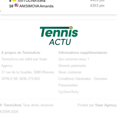
4459 pts
9
SVITOLINA Elina
4353 pts
10
ANISIMOVA Amanda
-
A propos de TennisActu
Informations supplémentaires
TennisActu est édité par Swar-
Qui sommes-nous ?
Agency
Devenir partenaire
17 rue de la Suarlée, 5080 Rhisnes
Nous contacter
SPRLS BE 0836.273.820
Conditions Générales
-
Données
Personnelles
Cyclism'Actu
© TennisActu
Tous droits réservés
Produit par
Swar Agency
.
©2008-2026