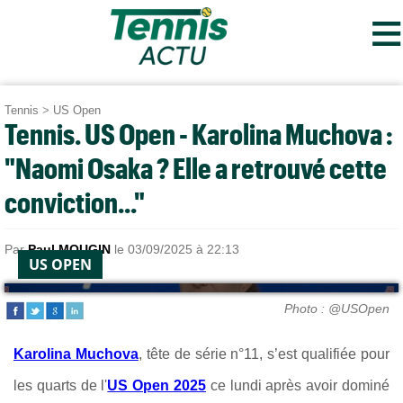
≡
Tennis
>
US Open
Tennis. US Open - Karolina Muchova :
"Naomi Osaka ? Elle a retrouvé cette
conviction..."
Par
Paul MOUGIN
le 03/09/2025 à 22:13
US OPEN
Photo : @USOpen
Karolina Muchova
, tête de série n°11, s’est qualifiée pour
les quarts de l'
US Open 2025
ce lundi après avoir dominé