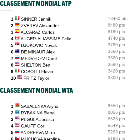
CLASSEMENT MONDIAL ATP
ATP / WTA
08:36
Tous les résultats de ce mercredi 5 août 2026 et de la nuit
13450 pts
1
SINNER Jannik
ATP - Blessure
08:14
Les galères continuent pour Sebastian Korda, opéré du dos...
8480 pts
2
ZVEREV Alexander
8160 pts
3
ALCARAZ Carlos
ATP - Montréal
07:28
4740 pts
4
AUGER-ALIASSIME Felix
Shapovalov : "N'importe qui peut battre n'importe qui sauf..."
3760 pts
5
DJOKOVIC Novak
3660 pts
6
DE MINAUR Alex
3620 pts
7
MEDVEDEV Daniil
3580 pts
8
SHELTON Ben
3420 pts
9
COBOLLI Flavio
3300 pts
10
FRITZ Taylor
CLASSEMENT MONDIAL WTA
8550 pts
1
SABALENKA Aryna
8056 pts
2
RYBAKINA Elena
6625 pts
3
PEGULA Jessica
5649 pts
4
GAUFF Cori
5293 pts
5
ANDREEVA Mirra
5168 pts
6
MUCHOVA Karolina