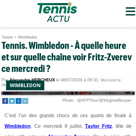
≡
Tennis
>
Wimbledon
Tennis. Wimbledon - À quelle heure
et sur quelle chaîne voir Fritz-Zverev
ce mercredi ?
Par
Alexandre HERCHEUX
le 08/07/2026 à 09:31.
Mis à jour le
WIMBLEDON
08/07/2026 à 15:35.
Photo : @ATPTour/@VirginieBouyer
C’est l’un des grands chocs de ces quarts de finale à
Wimbledon
. Ce mercredi 8 juillet,
Taylor Fritz
, tête de