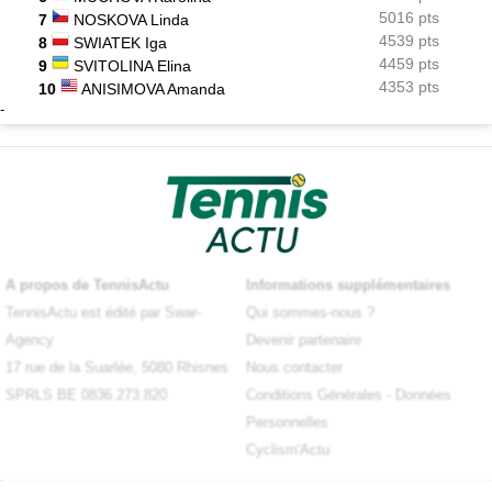
5016 pts
7
NOSKOVA Linda
4539 pts
8
SWIATEK Iga
4459 pts
9
SVITOLINA Elina
4353 pts
10
ANISIMOVA Amanda
-
A propos de TennisActu
Informations supplémentaires
TennisActu est édité par Swar-
Qui sommes-nous ?
Agency
Devenir partenaire
17 rue de la Suarlée, 5080 Rhisnes
Nous contacter
SPRLS BE 0836.273.820
Conditions Générales
-
Données
Personnelles
Cyclism'Actu