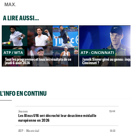
MAX
.
A LIRE AUSSI...
ATP / WTA
ATP - CINCINNATI
Tous les programmes et tous les résultats de ce
Jannik Sinner gêné au genou : inqu
jeudi 6 août 2026
Cincinnati ?
L'INFO EN CONTINU
Jeunes
13:44
Les Bleus U16 ont décroché leur deuxième médaille
européenne en 2026
ATP - Montréal
13:22