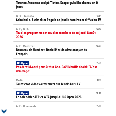
Terence Atmane a scalpé Tiafoe, Draper puis Khachanov en 9
jours
WTA - Toronto
13:01
Sabalenka, Swiatek et Pegula ce jeudi : horaires et diffusion TV
ATP / WTA
12:43
Tous les programmes et tous les résultats de ce jeudi 6 août
2026
ATP - Montréal
12:20
Bourreau de Humbert, Daniel Merida aime croquer du
Français...
US Open
11:59
Pas de wild-card pour Arthur Gea, Gaël Monfils choisi: "C'est
dommage"
Média
11:51
Toutes vos vidéos à retrouver sur Tennis Actu TV...
US Open
11:44
Le calendrier ATP et WTA jusqu'à l'US Open 2026
ATP - Cincinnati
11:39
Jannik Sinner gêné au genou : inquiétude avant Cincinnati ?