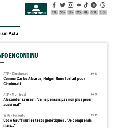
Facebook
Twitter
Instagram
Youtube
Tik Tok
Dailymotion
Threads
43k
33k
11k
22k
8k
0.9k
1.5k
CONNEXION
lism'Actu
INFO EN CONTINU
ATP - Cincinnati
20:33
Comme Carlos Alcaraz, Holger Rune forfait pour
Cincinnati
ATP - Montréal
20:09
Alexander Zverev : "Je ne pensais pas non plus jouer
aussi mal"
WTA - Toronto
19:39
Coco Gauff sur les tests génétiques : "Je comprends
mais..."