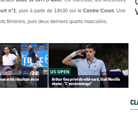
urt n°1
, puis à partir de 14h30 sur le
Centre Court
. Une
ts féminins, puis deux derniers quarts masculins.
US OPEN
US
es et les résultats de ce
Arthur Gea privé de wild-card, Gaël Monfils
Gaë
choisi : "C'est dommage"
Gea
CL