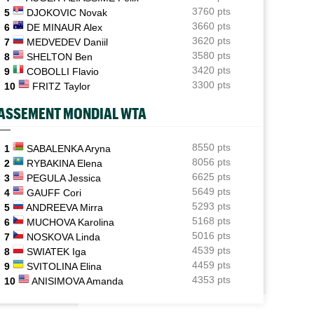
Wawrinka engagés
3760 pts
5
DJOKOVIC Novak
3660 pts
6
DE MINAUR Alex
WTA - Toronto
15:24
3620 pts
7
MEDVEDEV Daniil
Bianca Andreescu, très déçue : "J’ai l’impression de
décevoir..."
3580 pts
8
SHELTON Ben
3420 pts
9
COBOLLI Flavio
US Open (Q)
14:56
3300 pts
10
FRITZ Taylor
Sept Françaises présentes en qualifs, Kristina
Mladenovic protégée
ASSEMENT MONDIAL WTA
ATP - Montréal
14:06
Fils, Rinderknech et Droguet ce jeudi : horaires et
8550 pts
1
SABALENKA Aryna
diffusion TV
8056 pts
2
RYBAKINA Elena
6625 pts
3
PEGULA Jessica
BJK Cup
13:59
5649 pts
4
GAUFF Cori
Zheng, Rybakina, Noskova... : qui jouera les BJK Cup
5293 pts
5
ANDREEVA Mirra
Finals ?
5168 pts
6
MUCHOVA Karolina
5016 pts
7
NOSKOVA Linda
4539 pts
8
SWIATEK Iga
4459 pts
9
SVITOLINA Elina
4353 pts
10
ANISIMOVA Amanda