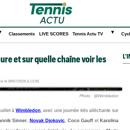
►
►
Classements
LIVE SCORES
Tennis Actu TV
Cyc
L'
re et sur quelle chaîne voir les
our le 08/07/2026 à 13:08.
Photo : @Wimbledon
uillet à
Wimbledon
, avec une journée très alléchante sur
annik Sinner
,
Novak Djokovic
,
Coco Gauff
et
Karolina