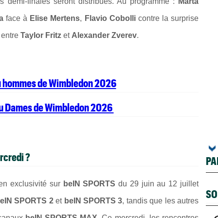
es demi-finales seront distribués. Au programme :
Marta
a
face à
Elise Mertens
,
Flavio Cobolli
contre la surprise
u entre
Taylor Fritz
et
Alexander Zverev
.
eau hommes de Wimbledon 2026
eau Dames de Wimbledon 2026
rcredi ?
PA
 en exclusivité sur
beIN SPORTS
du 29 juin au 12 juillet
SO
eIN SPORTS 2
et
beIN SPORTS 3
, tandis que les autres
 canaux
beIN SPORTS MAX
. Ce mercredi, les rencontres