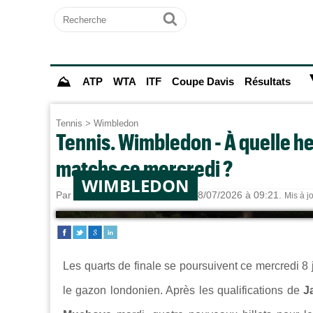
Recherche
Ok
⛰
ATP
WTA
ITF
Coupe Davis
Résultats
Tennis
>
Wimbledon
Tennis. Wimbledon - À quelle heu
matchs ce mercredi ?
WIMBLEDON
Par
Alexandre HERCHEUX
le 08/07/2026 à 09:21.
Mis à j
Les quarts de finale se poursuivent ce mercredi 8 j
le gazon londonien. Après les qualifications de
J