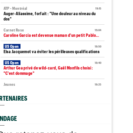
ATP - Montréal
19:15
Auger-Aliassime, forfait : "Une douleur au niveau du
dos"
Carnet Rose
19:04
Caroline Garcia est devenue maman d’un petit Pablo...
US Open
18:50
Elsa Jacquemot va éviter les périlleuses qualifications
US Open
18:40
Arthur Gea privé de wild-card, Gaël Monfils choisi :
"C'est dommage"
Jeunes
18:25
Championne du monde en 2025, la France U14 éliminée
dès les poules
RTENAIRES
Jeunes
18:03
Coupe Galéa : l’équipe de France U18 sacrée
championne d’Europe
NDAGE
ATP - Montréal
17:57
Stefanos Tsitsipas sur son père : "J’ai été trop