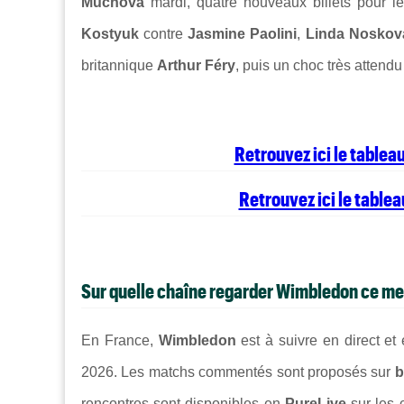
Muchova
mardi, quatre nouveaux billets pour l
Kostyuk
contre
Jasmine Paolini
,
Linda Noskov
britannique
Arthur Féry
, puis un choc très attend
Retrouvez ici le tabl
Retrouvez ici le tabl
Sur quelle chaîne regarder
Wimbledon
ce me
En France,
Wimbledon
est à suivre en direct et
2026. Les matchs commentés sont proposés sur
b
rencontres sont disponibles en
PureLive
sur les