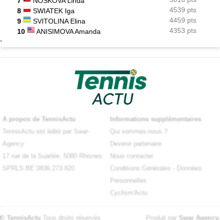
7
NOSKOVA Linda
4539 pts
8
SWIATEK Iga
4459 pts
9
SVITOLINA Elina
4353 pts
10
ANISIMOVA Amanda
-
A propos de TennisActu
Informations supplémentaires
TennisActu est édité par Swar-
Qui sommes-nous ?
Agency
Devenir partenaire
17 rue de la Suarlée, 5080 Rhisnes
Nous contacter
SPRLS BE 0836.273.820
Conditions Générales
-
Données
Personnelles
Cyclism'Actu
© TennisActu
Tous droits réservés
Produit par
Swar Agency
.