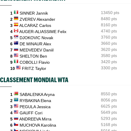
Le Cap d'Agde offre une route directe vers le prestigieux
Orange Bowl
13450 pts
1
SINNER Jannik
8480 pts
US Open
2
ZVEREV Alexander
08/08
Lorenzo Musetti passe d'une équipière russe à une Ukrainienne
8160 pts
3
ALCARAZ Carlos
4740 pts
4
AUGER-ALIASSIME Felix
3760 pts
5
DJOKOVIC Novak
3660 pts
6
DE MINAUR Alex
3620 pts
7
MEDVEDEV Daniil
3580 pts
8
SHELTON Ben
3420 pts
9
COBOLLI Flavio
3300 pts
10
FRITZ Taylor
CLASSEMENT MONDIAL WTA
8550 pts
1
SABALENKA Aryna
8056 pts
2
RYBAKINA Elena
6625 pts
3
PEGULA Jessica
5649 pts
4
GAUFF Cori
5293 pts
5
ANDREEVA Mirra
5168 pts
6
MUCHOVA Karolina
5016 pts