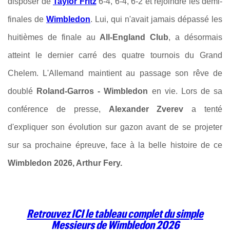
disposer de
Taylor Fritz
6-4, 6-4, 6-2 et rejoindre les demi-
finales de
Wimbledon
. Lui, qui n'avait jamais dépassé les
huitièmes de finale au
All-England Club
, a désormais
atteint le dernier carré des quatre tournois du Grand
Chelem. L'Allemand maintient au passage son rêve de
doublé
Roland-Garros - Wimbledon
en vie. Lors de sa
conférence de presse,
Alexander Zverev
a tenté
d'expliquer son évolution sur gazon avant de se projeter
sur sa prochaine épreuve, face à la belle histoire de ce
Wimbledon 2026, Arthur Fery.
Retrouvez ICI le tableau complet du simple
Messieurs de Wimbledon 2026