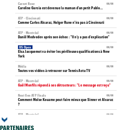
Carnet Rose
08/08
Caroline Garcia est devenue la maman d’un petit Pablo...
ATP - Cincinnati
08/08
Comme Carlos Alcaraz, Holger Rune n'ira pas à Cincinnati
ATP - Montréal
08/08
Daniil Medvedev après son échec : "Il n’y a pas d’explication"
US Open
08/08
Elsa Jacquemot va éviter les périlleuses qualifications à New
York
Média
08/08
Toutes vos vidéos à retrouver sur Tennis Actu TV
ATP - Montréal
08/08
Gaël Monfils répond à ses détracteurs : "Le message est reçu"
Next Gen ATP Finals
08/08
Comment Moïse Kouame peut faire mieux que Sinner et Alcaraz
?
ATP - Montréal
08/08
Terence Atmane se tourne vers l'Ohio et un immense défi à
relever
PARTENAIRES