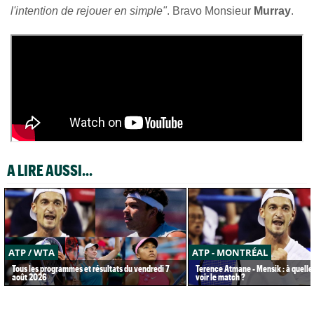
l'intention de rejouer en simple"
. Bravo Monsieur
Murray
.
A LIRE AUSSI...
ATP / WTA
ATP - MONTRÉAL
Tous les programmes et résultats du vendredi 7
Terence Atmane - Mensik : à quelle
août 2026
voir le match ?