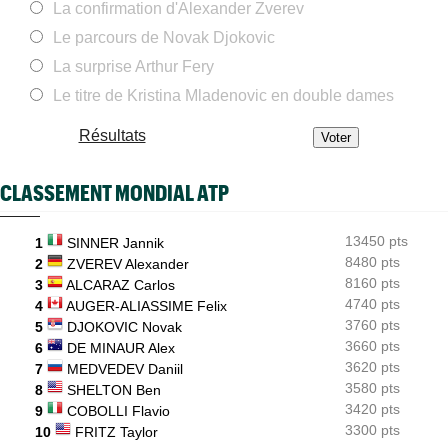
La confirmation d'Alexander Zverev
ATP - Cincinnati
17:29
Le parcours de Novak Djokovic
Comme Carlos Alcaraz, Holger Rune a renoncé à Cincinnati
La surprise Arthur Fery
WTA - Toronto
17:26
Rybakina, Andreeva, Osaka, Gauff... horaires et diffusion TV
Le titre de Kristina Mladenovic en double dames
WTA - Toronto
17:06
Résultats
Jelena Ostapenko dénonce les messages d'insultes et de
menaces
CLASSEMENT MONDIAL ATP
ATP - Montréal
16:44
Duncan Chan scalpe Zverev et rêve de Coupe Davis contre la
France
13450 pts
1
SINNER Jannik
8480 pts
ATP - Montréal
2
ZVEREV Alexander
16:22
Daniil Medvedev après son échec : "Un véritable désastre"
8160 pts
3
ALCARAZ Carlos
4740 pts
4
AUGER-ALIASSIME Felix
3760 pts
5
DJOKOVIC Novak
3660 pts
6
DE MINAUR Alex
3620 pts
7
MEDVEDEV Daniil
3580 pts
8
SHELTON Ben
3420 pts
9
COBOLLI Flavio
3300 pts
10
FRITZ Taylor