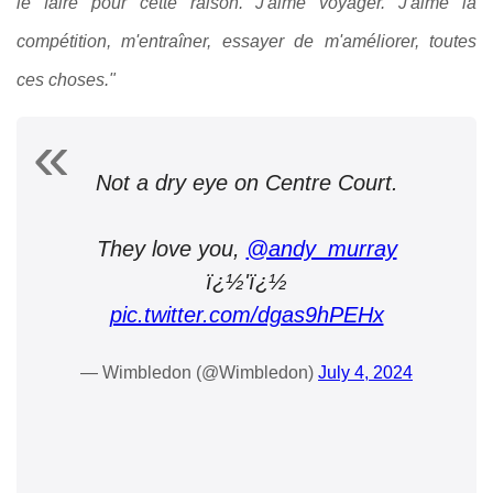
le faire pour cette raison. J'aime voyager. J'aime la
compétition, m'entraîner, essayer de m'améliorer, toutes
ces choses."
Not a dry eye on Centre Court.
They love you,
@andy_murray
ï¿½'ï¿½
pic.twitter.com/dgas9hPEHx
— Wimbledon (@Wimbledon)
July 4, 2024