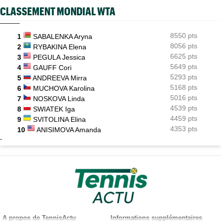
CLASSEMENT MONDIAL WTA
8550 pts
1
SABALENKA Aryna
8056 pts
2
RYBAKINA Elena
6625 pts
3
PEGULA Jessica
5649 pts
4
GAUFF Cori
5293 pts
5
ANDREEVA Mirra
5168 pts
6
MUCHOVA Karolina
5016 pts
7
NOSKOVA Linda
4539 pts
8
SWIATEK Iga
4459 pts
9
SVITOLINA Elina
4353 pts
10
ANISIMOVA Amanda
-
X
A propos de TennisActu
Informations supplémentaires