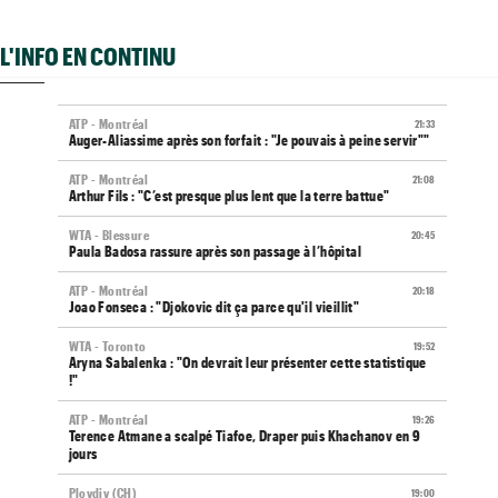
L'INFO EN CONTINU
ATP - Montréal
21:33
Auger-Aliassime après son forfait : "Je pouvais à peine servir""
ATP - Montréal
21:08
Arthur Fils : "C’est presque plus lent que la terre battue"
WTA - Blessure
20:45
Paula Badosa rassure après son passage à l’hôpital
ATP - Montréal
20:18
Joao Fonseca : "Djokovic dit ça parce qu'il vieillit"
WTA - Toronto
19:52
Aryna Sabalenka : "On devrait leur présenter cette statistique
!"
ATP - Montréal
19:26
Terence Atmane a scalpé Tiafoe, Draper puis Khachanov en 9
jours
Plovdiv (CH)
19:00