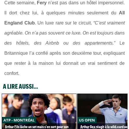
Cette semaine,
Fery
n’est pas dans un hôtel impersonnel.
Il dort chez lui, à quelques minutes seulement du
All
England Club
. Un luxe rare sur le circuit.
“C’est vraiment
agréable. On n’a pas souvent ce luxe. On est toujours dans
des hôtels, des Airbnb ou des appartements.”
Le
Britannique l’a confié après son deuxième tour, expliquant
que rester à la maison lui donnait un vrai sentiment de
confort.
A LIRE AUSSI...
ATP - MONTRÉAL
US OPEN
Arthur Fils lâche un set mais s'en sort pour son
Arthur Gea réagit à la wild-card oc