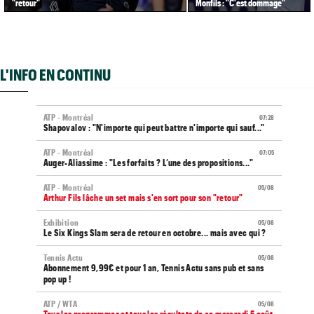
"retour"
Monfils : "C'est dommage"
L'INFO EN CONTINU
ATP - Montréal
07:28
Shapovalov : "N'importe qui peut battre n'importe qui sauf..."
ATP - Montréal
07:05
Auger-Aliassime : "Les forfaits ? L’une des propositions..."
ATP - Montréal
05/08
Arthur Fils lâche un set mais s'en sort pour son "retour"
Exhibition
05/08
Le Six Kings Slam sera de retour en octobre... mais avec qui ?
Tennis Actu
05/08
Abonnement 9,99€ et pour 1 an, Tennis Actu sans pub et sans
pop up !
ATP / WTA
05/08