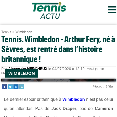
≡
Tennis
>
Wimbledon
Tennis. Wimbledon - Arthur Fery, né à
Sèvres, est rentré dans l’histoire
britannique !
Par
Alexandre HERCHEUX
le 04/07/2026 à 12:19.
Mis à jour le
WIMBLEDON
06/07/2026 à 13:08.
Photo : @lta
Le dernier espoir britannique à
Wimbledon
n’est pas celui
qu’on attendait. Pas de
Jack Draper
, pas de
Cameron