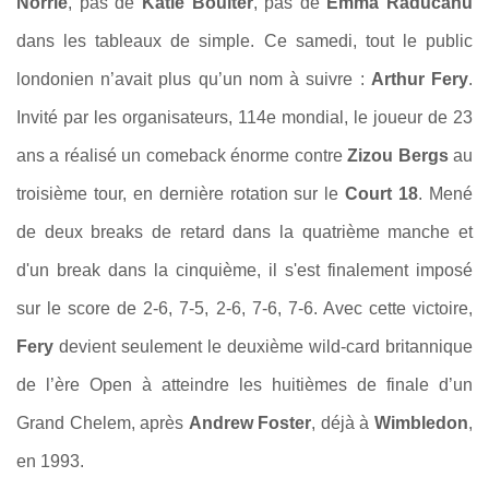
Norrie
, pas de
Katie Boulter
, pas de
Emma Raducanu
dans les tableaux de simple. Ce samedi, tout le public
londonien n’avait plus qu’un nom à suivre :
Arthur Fery
.
Invité par les organisateurs, 114e mondial, le joueur de 23
ans a réalisé un comeback énorme contre
Zizou Bergs
au
troisième tour, en dernière rotation sur le
Court 18
. Mené
de deux breaks de retard dans la quatrième manche et
d'un break dans la cinquième, il s'est finalement imposé
sur le score de
2-6, 7-5, 2-6, 7-6, 7-6. Avec cette
victoire,
Fery
devient seulement le deuxième wild-card britannique
de l’ère Open à atteindre les huitièmes de finale d’un
Grand Chelem, après
Andrew Foster
, déjà à
Wimbledon
,
en 1993.