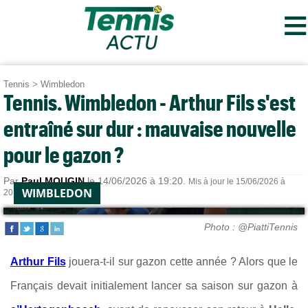
≡
Tennis
>
Wimbledon
Tennis. Wimbledon - Arthur Fils s'est
entraîné sur dur : mauvaise nouvelle
pour le gazon ?
Par
Paul MOUGIN
le 14/06/2026 à 19:20.
Mis à jour le 15/06/2026 à
WIMBLEDON
20:40.
Photo : @PiattiTennis
Arthur Fils
jouera-t-il sur gazon cette année ? Alors que le
Français devait initialement lancer sa saison sur gazon à