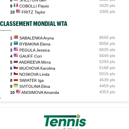
8
SHELTON Ben
3420 pts
9
COBOLLI Flavio
3300 pts
10
FRITZ Taylor
CLASSEMENT MONDIAL WTA
8550 pts
1
SABALENKA Aryna
8056 pts
2
RYBAKINA Elena
6625 pts
3
PEGULA Jessica
5649 pts
4
GAUFF Cori
5293 pts
5
ANDREEVA Mirra
5168 pts
6
MUCHOVA Karolina
5016 pts
7
NOSKOVA Linda
4539 pts
8
SWIATEK Iga
4459 pts
9
SVITOLINA Elina
4353 pts
10
ANISIMOVA Amanda
-