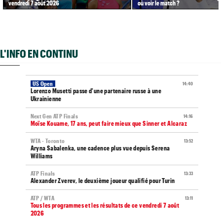
vendredi 7 août 2026
où voir le match ?
L'INFO EN CONTINU
US Open
14:40
Lorenzo Musetti passe d'une partenaire russe à une
Ukrainienne
Next Gen ATP Finals
14:16
Moïse Kouame, 17 ans, peut faire mieux que Sinner et Alcaraz
WTA - Toronto
13:52
Aryna Sabalenka, une cadence plus vue depuis Serena
Williams
ATP Finals
13:33
Alexander Zverev, le deuxième joueur qualifié pour Turin
ATP / WTA
13:11
Tous les programmes et les résultats de ce vendredi 7 août
2026