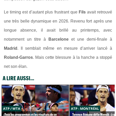
Le timing est d’autant plus frustrant que
Fils
avait retrouvé
une très belle dynamique en 2026. Revenu fort après une
longue absence, il avait brillé au printemps, avec
notamment un titre à
Barcelone
et une demi-finale à
Madrid
. Il semblait même en mesure d’arriver lancé à
Roland-Garros
. Mais cette blessure à la hanche a stoppé
net son élan.
A LIRE AUSSI...
ATP / WTA
ATP - MONTRÉAL
Tous les programmes et les résultats de ce
Terence Atmane défie Mensik : à qu