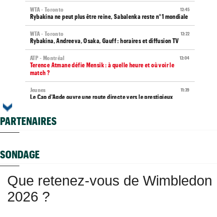
WTA - Toronto
12:45
Rybakina ne peut plus être reine, Sabalenka reste n°1 mondiale
WTA - Toronto
12:22
Rybakina, Andreeva, Osaka, Gauff : horaires et diffusion TV
ATP - Montréal
12:04
Terence Atmane défie Mensik : à quelle heure et où voir le
match ?
Jeunes
11:39
Le Cap d'Agde ouvre une route directe vers le prestigieux
Orange Bowl
PARTENAIRES
ATP
11:23
Gabriel Debru retourne en NCAA, son coach souhaitait le circuit
pro
SONDAGE
Istanbul (CH)
11:09
Bax, Ghibaudo et Poullain peuvent rejoindre les demies en
Turquie
Que retenez-vous de Wimbledon
Carnet Rose
11:04
2026 ?
Caroline Garcia est désormais maman d’un petit Pablo
Grodzisk Mazowiecki (CH)
10:51