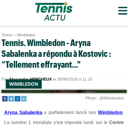
≡
Tennis
>
Wimbledon
Tennis. Wimbledon - Aryna
Sabalenka a répondu à Kostovic :
“Tellement effrayant..."
Par
Alexandre HERCHEUX
le 30/06/2026 à 11:16
WIMBLEDON
Photo : @Wimbledon
Aryna Sabalenka
a parfaitement lancé son
Wimbledon
.
La numéro 1 mondiale s’est imposée lundi sur le
Centre