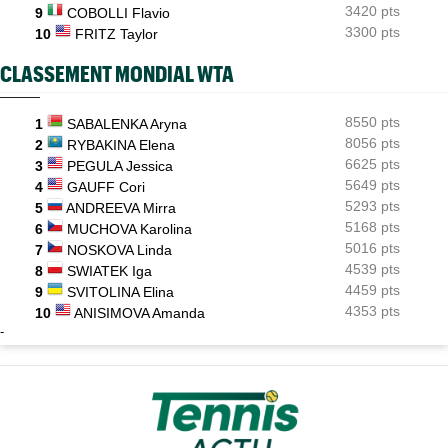
3420 pts
9
COBOLLI Flavio
3300 pts
10
FRITZ Taylor
CLASSEMENT MONDIAL WTA
8550 pts
1
SABALENKA Aryna
8056 pts
2
RYBAKINA Elena
6625 pts
3
PEGULA Jessica
5649 pts
4
GAUFF Cori
5293 pts
5
ANDREEVA Mirra
5168 pts
6
MUCHOVA Karolina
5016 pts
7
NOSKOVA Linda
4539 pts
8
SWIATEK Iga
4459 pts
9
SVITOLINA Elina
4353 pts
10
ANISIMOVA Amanda
-