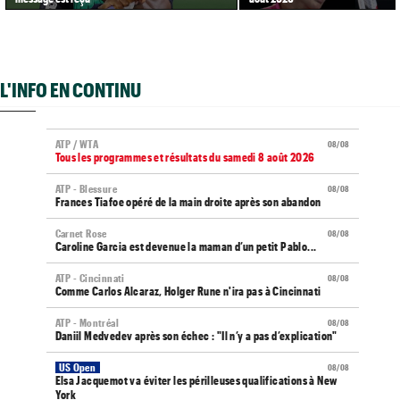
L'INFO EN CONTINU
ATP / WTA
08/08
Tous les programmes et résultats du samedi 8 août 2026
ATP - Blessure
08/08
Frances Tiafoe opéré de la main droite après son abandon
Carnet Rose
08/08
Caroline Garcia est devenue la maman d’un petit Pablo...
ATP - Cincinnati
08/08
Comme Carlos Alcaraz, Holger Rune n'ira pas à Cincinnati
ATP - Montréal
08/08
Daniil Medvedev après son échec : "Il n’y a pas d’explication"
US Open
08/08
Elsa Jacquemot va éviter les périlleuses qualifications à New
York