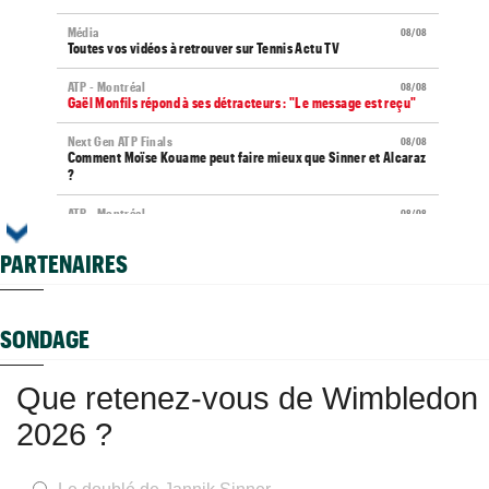
Média
08/08
Toutes vos vidéos à retrouver sur Tennis Actu TV
ATP - Montréal
08/08
Gaël Monfils répond à ses détracteurs : "Le message est reçu"
Next Gen ATP Finals
08/08
Comment Moïse Kouame peut faire mieux que Sinner et Alcaraz
?
ATP - Montréal
08/08
Terence Atmane se tourne vers l'Ohio et un immense défi à
relever
PARTENAIRES
US Open (Q)
08/08
Sept Françaises en qualifs, Kristina Mladenovic "protégée"
SONDAGE
Istanbul (CH)
08/08
Lucas Poullain en finale en Turquie, Antoine Ghibaudo a coincé
Que retenez-vous de Wimbledon
Grodzisk Mazowiecki (CH)
08/08
Mathys Erhard passe à quelques points d'une finale
2026 ?
WTA - Toronto
08/08
Rybakina ne peut plus être reine, Sabalenka n°1 pour le
moment