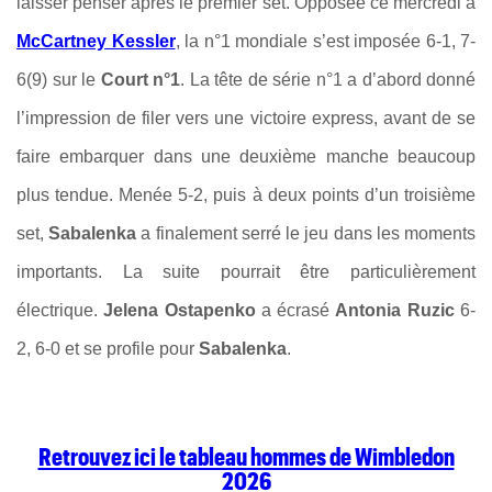
laisser penser après le premier set. Opposée ce mercredi à
McCartney Kessler
, la n°1 mondiale s’est imposée 6-1, 7-
6(9) sur le
Court n°1
. La tête de série n°1 a d’abord donné
l’impression de filer vers une victoire express, avant de se
faire embarquer dans une deuxième manche beaucoup
plus tendue. Menée 5-2, puis à deux points d’un troisième
set,
Sabalenka
a finalement serré le jeu dans les moments
importants.
La suite pourrait être particulièrement
électrique.
Jelena Ostapenko
a écrasé
Antonia Ruzic
6-
2, 6-0 et se profile pour
Sabalenka
.
Retrouvez ici le tableau hommes de Wimbledon
2026