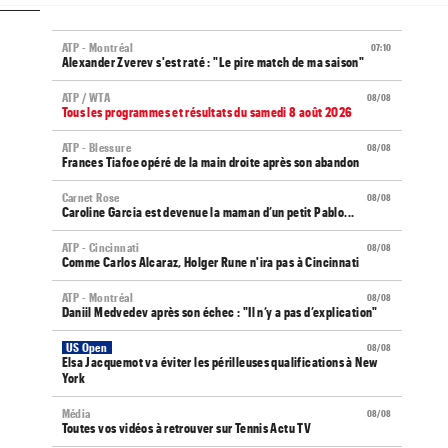
ATP - Montréal
07:10
Alexander Zverev s'est raté : "Le pire match de ma saison"
ATP / WTA
08/08
Tous les programmes et résultats du samedi 8 août 2026
ATP - Blessure
08/08
Frances Tiafoe opéré de la main droite après son abandon
Carnet Rose
08/08
Caroline Garcia est devenue la maman d’un petit Pablo...
ATP - Cincinnati
08/08
Comme Carlos Alcaraz, Holger Rune n'ira pas à Cincinnati
ATP - Montréal
08/08
Daniil Medvedev après son échec : "Il n’y a pas d’explication"
US Open
08/08
Elsa Jacquemot va éviter les périlleuses qualifications à New
York
Média
08/08
Toutes vos vidéos à retrouver sur Tennis Actu TV