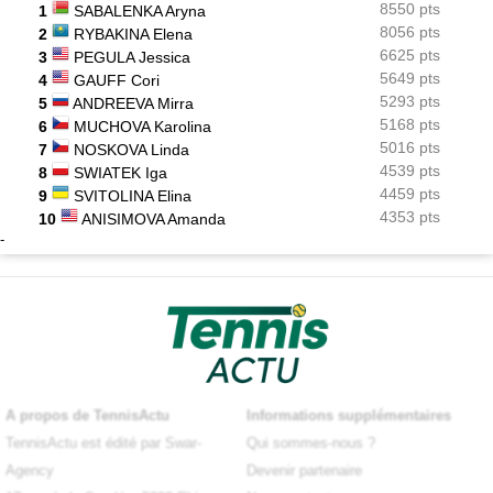
8550 pts
1
SABALENKA Aryna
8056 pts
2
RYBAKINA Elena
6625 pts
3
PEGULA Jessica
5649 pts
4
GAUFF Cori
5293 pts
5
ANDREEVA Mirra
5168 pts
6
MUCHOVA Karolina
5016 pts
7
NOSKOVA Linda
4539 pts
8
SWIATEK Iga
4459 pts
9
SVITOLINA Elina
4353 pts
10
ANISIMOVA Amanda
-
A propos de TennisActu
Informations supplémentaires
TennisActu est édité par Swar-
Qui sommes-nous ?
Agency
Devenir partenaire