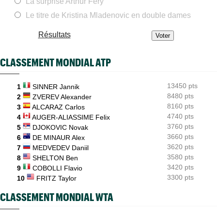
La surprise Arthur Fery
ATP
08/08
Gabriel Debru retourne aux USA, son coach avait une autre
Le titre de Kristina Mladenovic en double dames
idée...
Résultats
ATP - Montréal
08/08
Arthur Fils et Rinderknech ce samedi... horaires et diffusion TV
CLASSEMENT MONDIAL ATP
ATP - Montréal
08/08
Dani Mérida explose en 2026 : le Top 50 et un nouveau cap
13450 pts
1
SINNER Jannik
Jeunes
08/08
Le Cap d'Agde offre une route directe vers le prestigieux
8480 pts
2
ZVEREV Alexander
Orange Bowl
8160 pts
3
ALCARAZ Carlos
4740 pts
4
AUGER-ALIASSIME Felix
3760 pts
5
DJOKOVIC Novak
3660 pts
6
DE MINAUR Alex
3620 pts
7
MEDVEDEV Daniil
3580 pts
8
SHELTON Ben
3420 pts
9
COBOLLI Flavio
3300 pts
10
FRITZ Taylor
CLASSEMENT MONDIAL WTA