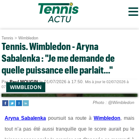
≡
Tennis
>
Wimbledon
Tennis. Wimbledon - Aryna
Sabalenka : "Je me demande de
quelle puissance elle parlait..."
Par
Paul MOUGIN
le 01/07/2026 à 17:50.
Mis à jour le 02/07/2026 à
WIMBLEDON
07:50.
Photo : @Wimbledon
Aryna Sabalenka
poursuit sa route à
Wimbledon
, mais
tout n’a pas été aussi tranquille que le score aurait pu le