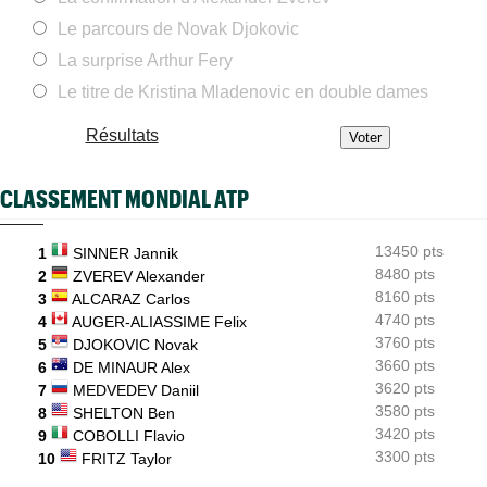
ATP - Montréal
06/08
Le parcours de Novak Djokovic
Combien touchent les joueurs au Masters 1000 de Montréal ?
La surprise Arthur Fery
ATP / WTA
06/08
Tous les programmes et les résultats de ce jeudi 6 août 2026
Le titre de Kristina Mladenovic en double dames
INTERVIEW
06/08
Résultats
Luca Van Assche : "Je peux être performant tout au long de
l’année"
CLASSEMENT MONDIAL ATP
INTERVIEW
06/08
Quentin Halys : "Je n’ai pas eu de coup de téléphone de
sponsors"
13450 pts
1
SINNER Jannik
8480 pts
WTA - Toronto
2
ZVEREV Alexander
06/08
Aryna Sabalenka propose... des conférences de presse façon F1
8160 pts
3
ALCARAZ Carlos
4740 pts
4
AUGER-ALIASSIME Felix
3760 pts
5
DJOKOVIC Novak
3660 pts
6
DE MINAUR Alex
3620 pts
7
MEDVEDEV Daniil
3580 pts
8
SHELTON Ben
3420 pts
9
COBOLLI Flavio
3300 pts
10
FRITZ Taylor