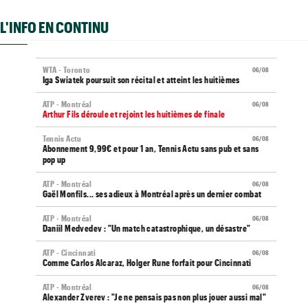
L'INFO EN CONTINU
WTA - Toronto
06/08
Iga Swiatek poursuit son récital et atteint les huitièmes
ATP - Montréal
06/08
Arthur Fils déroule et rejoint les huitièmes de finale
Tennis Actu
06/08
Abonnement 9,99€ et pour 1 an, Tennis Actu sans pub et sans
pop up
ATP - Montréal
06/08
Gaël Monfils... ses adieux à Montréal après un dernier combat
ATP - Montréal
06/08
Daniil Medvedev : "Un match catastrophique, un désastre"
ATP - Cincinnati
06/08
Comme Carlos Alcaraz, Holger Rune forfait pour Cincinnati
ATP - Montréal
06/08
Alexander Zverev : "Je ne pensais pas non plus jouer aussi mal"