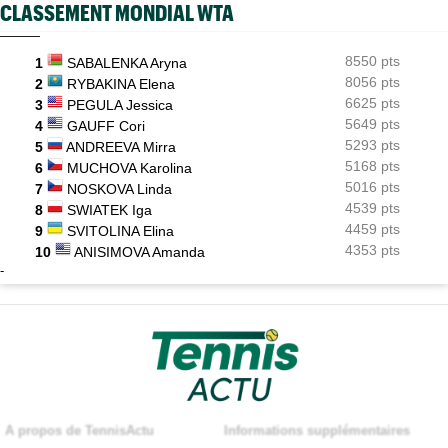
CLASSEMENT MONDIAL WTA
8550 pts
1
SABALENKA Aryna
8056 pts
2
RYBAKINA Elena
6625 pts
3
PEGULA Jessica
5649 pts
4
GAUFF Cori
5293 pts
5
ANDREEVA Mirra
5168 pts
6
MUCHOVA Karolina
5016 pts
7
NOSKOVA Linda
4539 pts
8
SWIATEK Iga
4459 pts
9
SVITOLINA Elina
4353 pts
10
ANISIMOVA Amanda
-
A propos de TennisActu
Informations supplémentaires