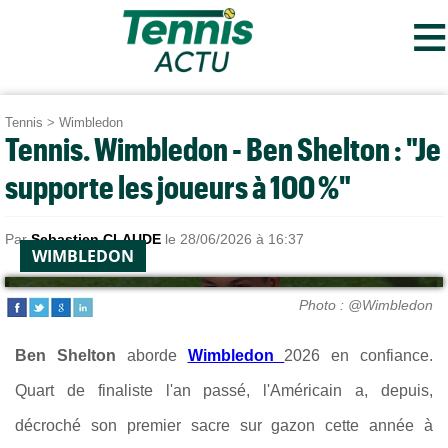
≡
Tennis
>
Wimbledon
Tennis. Wimbledon - Ben Shelton : "Je
supporte les joueurs à 100 %"
Par
Sebastien CLAUDE
le 28/06/2026 à 16:37
WIMBLEDON
Photo : @Wimbledon
Ben Shelton
aborde
Wimbledon
2026 en confiance.
Quart de finaliste l'an passé, l'Américain a, depuis,
décroché son premier sacre sur gazon cette année à