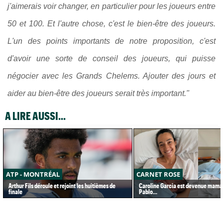
j'aimerais voir changer, en particulier pour les joueurs entre
50 et 100. Et l'autre chose, c'est le bien-être des joueurs.
L'un des points importants de notre proposition, c'est
d'avoir une sorte de conseil des joueurs, qui puisse
négocier avec les Grands Chelems. Ajouter des jours et
aider au bien-être des joueurs serait très important."
A LIRE AUSSI...
ATP - MONTRÉAL
CARNET ROSE
Arthur Fils déroule et rejoint les huitièmes de
Caroline Garcia est devenue maman
finale
Pablo...