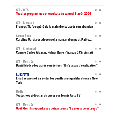
ATP / WTA
08/08
Tous les programmes et résultats du samedi 8 août 2026
ATP - Blessure
08/08
Frances Tiafoe opéré de la main droite après son abandon
Carnet Rose
08/08
Caroline Garcia est devenue la maman d’un petit Pablo...
ATP - Cincinnati
08/08
Comme Carlos Alcaraz, Holger Rune n'ira pas à Cincinnati
ATP - Montréal
08/08
Daniil Medvedev après son échec : "Il n’y a pas d’explication"
US Open
08/08
Elsa Jacquemot va éviter les périlleuses qualifications à New
York
Média
08/08
Toutes vos vidéos à retrouver sur Tennis Actu TV
ATP - Montréal
08/08
Gaël Monfils répond à ses détracteurs : "Le message est reçu"