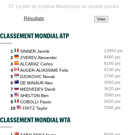
Le titre de Kristina Mladenovic en double dames
ATP - Montréal
08/08
Arthur Fils et Rinderknech ce samedi... horaires et diffusion TV
Résultats
ATP - Montréal
08/08
Dani Mérida explose en 2026 : le Top 50 et un nouveau cap
CLASSEMENT MONDIAL ATP
Jeunes
08/08
Le Cap d'Agde offre une route directe vers le prestigieux
Orange Bowl
13450 pts
1
SINNER Jannik
8480 pts
US Open
2
ZVEREV Alexander
08/08
Lorenzo Musetti passe d'une équipière russe à une Ukrainienne
8160 pts
3
ALCARAZ Carlos
4740 pts
4
AUGER-ALIASSIME Felix
3760 pts
5
DJOKOVIC Novak
3660 pts
6
DE MINAUR Alex
3620 pts
7
MEDVEDEV Daniil
3580 pts
8
SHELTON Ben
3420 pts
9
COBOLLI Flavio
3300 pts
10
FRITZ Taylor
CLASSEMENT MONDIAL WTA
8550 pts