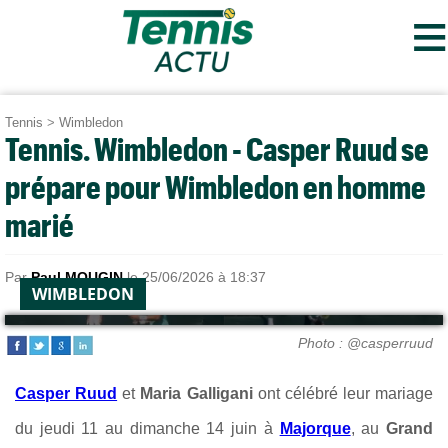
≡
Tennis
>
Wimbledon
Tennis. Wimbledon - Casper Ruud se
prépare pour Wimbledon en homme
marié
Par
Paul MOUGIN
le 25/06/2026 à 18:37
WIMBLEDON
Photo : @casperruud
Casper Ruud
et
Maria Galligani
ont célébré leur mariage
du jeudi 11 au dimanche 14 juin à
Majorque
, au
Grand