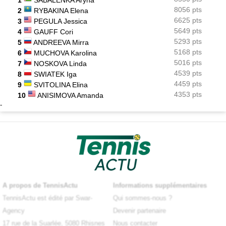
1
SABALENKA Aryna
8056 pts
2
RYBAKINA Elena
6625 pts
3
PEGULA Jessica
5649 pts
4
GAUFF Cori
5293 pts
5
ANDREEVA Mirra
5168 pts
6
MUCHOVA Karolina
5016 pts
7
NOSKOVA Linda
4539 pts
8
SWIATEK Iga
4459 pts
9
SVITOLINA Elina
4353 pts
10
ANISIMOVA Amanda
-
A propos de TennisActu
Informations supplémentaires
TennisActu est édité par Swar-
Qui sommes-nous ?
Agency
Devenir partenaire
17 rue de la Suarlée, 5080 Rhisnes
Nous contacter